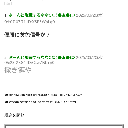
html
1:
ぶーんと飛躍するななC⊂( ●▲●)⊃
2025/03/20(木)
06:07:07.71 ID:XSPSWpLq0
優勝に黄色信号か？
5:
ぶーんと飛躍するななC⊂( ●▲●)⊃
2025/03/20(木)
06:23:27.84 ID:CLwZNL+p0
撒き餌や
https://nova.5ch.net/test/read.cgi/livegalileo/1742418427/
https://carp-matome.blog.jp/archives/1083241652.html
続きを読む