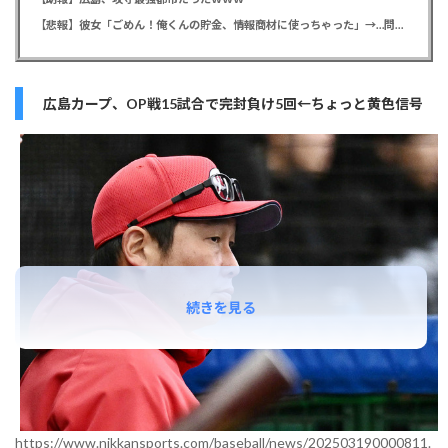
【悲報】彼女「ごめん！俺くんの貯金、情報商材に使っちゃった」→…問い詰めたらギャン泣きされたんだが俺が悪いのか？
広島カープ、OP戦15試合で完封負け5回←ちょっと黄色信号
続きを見る
https://www.nikkansports.com/baseball/news/202503190000811.