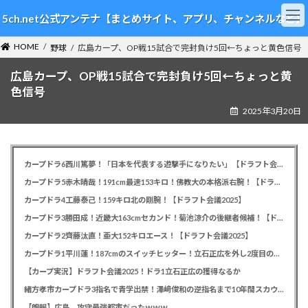
コ
ナ
5ch.net公式アンテナ【まとめサイト、アプリ、チャンネルなど】
ン
ビ
テ
ゲ
HOME
ン
ー
野球
広島カープ、OP戦15試合で完封負け5回←ちょっと黄色信号
ツ
シ
広島カープ、OP戦15試合で完封負け5回←ちょっと黄
へ
ョ
ス
ン
色信号
キ
に
2025年3月20日
ッ
移
プ
動
カープドラ6西川篤夢！「日本を代表する遊撃手になりたい」【ドラフト会議2025】
カープドラ5赤木晴哉！191cm最速153キロ！佛教大の本格派右腕！【ドラフト会議2025】
カープドラ4工藤泰己！159キロ北の剛腕！【ドラフト会議2025】
カープドラ3勝田成！近畿大163cmセカンド！菊池涼介の後継者候補！【ドラフト会議2025】
カープドラ2齊藤汰直！亜大152キロエース！【ドラフト会議2025】
カープドラ1平川蓮！187cmのスイッチヒッター！立石正広を外し2度目の重複も新井監督がクジを引き当てる！【ドラフト会議2025】
【カープ実況】ドラフト会議2025！ドラ1立石正広の獲得なるか
緒方孝市カープドラ3指名で青学出禁！澤﨑俊和の逆指名まで10年間スカウト出禁
【朗報】広島、攻守最強都市だったｗｗｗ