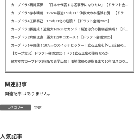
カープドラ6西川篤夢！「日本を代表する遊撃手になりたい」【ドラフト会議2025】
カープドラ5赤木晴哉！191cm最速153キロ！佛教大の本格派右腕！【ドラフト会議2025】
カープドラ4工藤泰己！159キロ北の剛腕！【ドラフト会議2025】
カープドラ3勝田成！近畿大163cmセカンド！菊池涼介の後継者候補！【ドラフト会議2025】
カープドラ2齊藤汰直！亜大152キロエース！【ドラフト会議2025】
カープドラ1平川蓮！187cmのスイッチヒッター！立石正広を外し2度目の重複も新井監督がクジを引き当てる！【ドラフト会議2025】
【カープ実況】ドラフト会議2025！ドラ1立石正広の獲得なるか
緒方孝市カープドラ3指名で青学出禁！澤﨑俊和の逆指名まで10年間スカウト出禁
関連記事
関連記事はありません。
野球
カテゴリー
人気記事