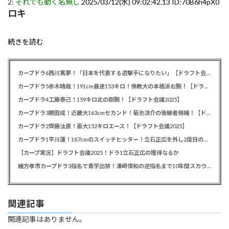
2:
それでも動く名無し
2025/03/12(水) 09:02:42.13 ID:70B6h4pX0
ロキ
続きを読む
カープドラ6西川篤夢！「日本を代表する遊撃手になりたい」【ドラフト会議2025】
カープドラ5赤木晴哉！191cm最速153キロ！佛教大の本格派右腕！【ドラフト会議2025】
カープドラ4工藤泰己！159キロ北の剛腕！【ドラフト会議2025】
カープドラ3勝田成！近畿大163cmセカンド！菊池涼介の後継者候補！【ドラフト会議2025】
カープドラ2齊藤汰直！亜大152キロエース！【ドラフト会議2025】
カープドラ1平川蓮！187cmのスイッチヒッター！立石正広を外し2度目の重複も新井監督がクジを引き当てる！【ドラフト会議2025】
【カープ実況】ドラフト会議2025！ドラ1立石正広の獲得なるか
緒方孝市カープドラ3指名で青学出禁！澤﨑俊和の逆指名まで10年間スカウト出禁
関連記事
関連記事はありません。