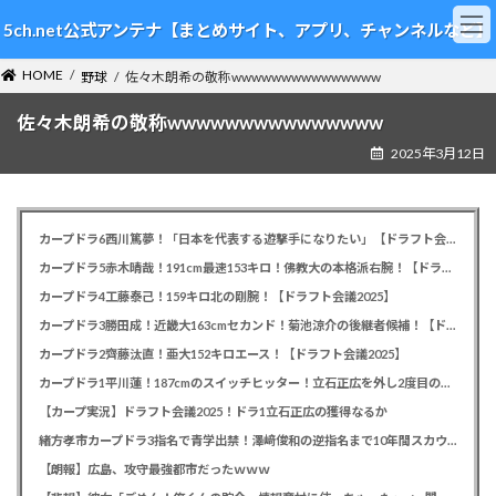
コ
ナ
5ch.net公式アンテナ【まとめサイト、アプリ、チャンネルなど】
ン
ビ
テ
ゲ
HOME
ン
ー
野球
佐々木朗希の敬称wwwwwwwwwwwwwww
ツ
シ
佐々木朗希の敬称wwwwwwwwwwwwwww
へ
ョ
ス
ン
2025年3月12日
キ
に
ッ
移
プ
動
カープドラ6西川篤夢！「日本を代表する遊撃手になりたい」【ドラフト会議2025】
カープドラ5赤木晴哉！191cm最速153キロ！佛教大の本格派右腕！【ドラフト会議2025】
カープドラ4工藤泰己！159キロ北の剛腕！【ドラフト会議2025】
カープドラ3勝田成！近畿大163cmセカンド！菊池涼介の後継者候補！【ドラフト会議2025】
カープドラ2齊藤汰直！亜大152キロエース！【ドラフト会議2025】
カープドラ1平川蓮！187cmのスイッチヒッター！立石正広を外し2度目の重複も新井監督がクジを引き当てる！【ドラフト会議2025】
【カープ実況】ドラフト会議2025！ドラ1立石正広の獲得なるか
緒方孝市カープドラ3指名で青学出禁！澤﨑俊和の逆指名まで10年間スカウト出禁
【朗報】広島、攻守最強都市だったｗｗｗ