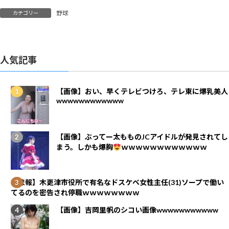
野球
カテゴリー
人気記事
【画像】おい、早くテレビつけろ、テレ東に爆乳美人
wwwwwwwwwwww
【画像】ぶってー太もものJCアイドルが発見されてし
まう。しかも爆胸
ｗｗｗｗｗｗｗｗｗｗｗｗ
【悲報】木更津市役所で有名なドスケベ女性主任(31)ソープで働い
てるのを密告され停職ｗｗｗｗｗｗｗｗ
【画像】吉岡里帆のシコい画像wwwwwwwwwww