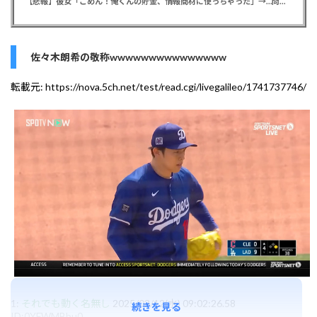
【悲報】彼女「ごめん！俺くんの貯金、情報商材に使っちゃった」→…問い詰めたらギャン泣きされたんだが俺が悪いのか？
佐々木朗希の敬称wwwwwwwwwwwwwww
転載元:
https://nova.5ch.net/test/read.cgi/livegalileo/1741737746/
1:
それでも動く名無し
2025/03/12(水) 09:02:26.58
続きを見る
ID:0YFWMBbu0