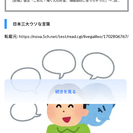
【悲報】彼女「ごめん！俺くんの貯金、情報商材に使っちゃった」→…問い詰めたらギャン泣きされたんだが俺が悪いのか？
日本三大ウソな言葉
転載元:
https://nova.5ch.net/test/read.cgi/livegalileo/1702806767/
続きを見る