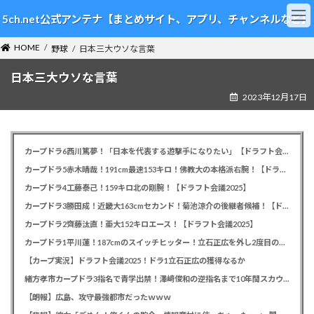
コ
ナ
5ch.net公式アンテナ【まとめサイト、アプリ、チャンネルなど】
ン
ビ
テ
ゲ
HOME
ン
ー
野球
日本三大ウソな言葉
ツ
シ
日本三大ウソな言葉
へ
ョ
ス
ン
2023年12月17日
キ
に
ッ
移
プ
動
カープドラ6西川篤夢！「日本を代表する遊撃手になりたい」【ドラフト会議2025】
カープドラ5赤木晴哉！191cm最速153キロ！佛教大の本格派右腕！【ドラフト会議2025】
カープドラ4工藤泰己！159キロ北の剛腕！【ドラフト会議2025】
カープドラ3勝田成！近畿大163cmセカンド！菊池涼介の後継者候補！【ドラフト会議2025】
カープドラ2齊藤汰直！亜大152キロエース！【ドラフト会議2025】
カープドラ1平川蓮！187cmのスイッチヒッター！立石正広を外し2度目の重複も新井監督がクジを引き当てる！【ドラフト会議2025】
【カープ実況】ドラフト会議2025！ドラ1立石正広の獲得なるか
緒方孝市カープドラ3指名で青学出禁！澤﨑俊和の逆指名まで10年間スカウト出禁
【朗報】広島、攻守最強都市だったｗｗｗ