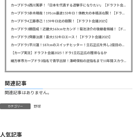
カープドラ6西川篤夢！「日本を代表する遊撃手になりたい」【ドラフト会議2025】
カープドラ5赤木晴哉！191cm最速153キロ！佛教大の本格派右腕！【ドラフト会議2025】
カープドラ4工藤泰己！159キロ北の剛腕！【ドラフト会議2025】
カープドラ3勝田成！近畿大163cmセカンド！菊池涼介の後継者候補！【ドラフト会議2025】
カープドラ2齊藤汰直！亜大152キロエース！【ドラフト会議2025】
カープドラ1平川蓮！187cmのスイッチヒッター！立石正広を外し2度目の重複も新井監督がクジを引き当てる！【ドラフト会議2025】
【カープ実況】ドラフト会議2025！ドラ1立石正広の獲得なるか
緒方孝市カープドラ3指名で青学出禁！澤﨑俊和の逆指名まで10年間スカウト出禁
関連記事
関連記事はありません。
野球
カテゴリー
人気記事