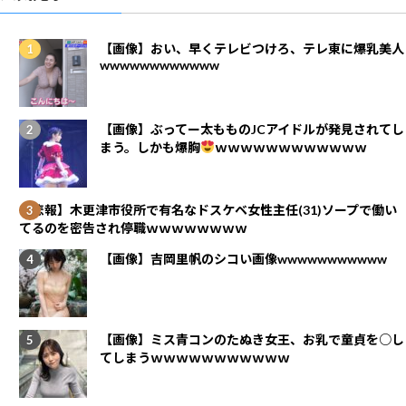
【画像】おい、早くテレビつけろ、テレ東に爆乳美人
wwwwwwwwwwww
【画像】ぶってー太もものJCアイドルが発見されてし
まう。しかも爆胸
ｗｗｗｗｗｗｗｗｗｗｗｗ
【悲報】木更津市役所で有名なドスケベ女性主任(31)ソープで働い
てるのを密告され停職ｗｗｗｗｗｗｗｗ
【画像】吉岡里帆のシコい画像wwwwwwwwwww
【画像】ミス青コンのたぬき女王、お乳で童貞を○し
てしまうｗｗｗｗｗｗｗｗｗｗｗ