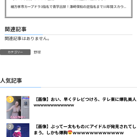
緒方孝市カープドラ3指名で青学出禁！澤﨑俊和の逆指名まで10年間スカウト出禁
関連記事
関連記事はありません。
野球
カテゴリー
人気記事
【画像】おい、早くテレビつけろ、テレ東に爆乳美人
wwwwwwwwwwww
【画像】ぶってー太もものJCアイドルが発見されてし
まう。しかも爆胸
ｗｗｗｗｗｗｗｗｗｗｗｗ