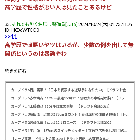
高学歴で性格が悪い人は見たことあるけど
33:
それでも動く名無し 警備員[Lv.15]
2024/10/24(木) 01:23:11.79
ID:HKDdWTCO0
>>11
高学歴で頭悪いヤツはいるが、少数の例を出して無
関係というのは暴論やわ
続きを読む
カープドラ6西川篤夢！「日本を代表する遊撃手になりたい」【ドラフト会議2025】
カープドラ5赤木晴哉！191cm最速153キロ！佛教大の本格派右腕！【ドラフト会議2025】
カープドラ4工藤泰己！159キロ北の剛腕！【ドラフト会議2025】
カープドラ3勝田成！近畿大163cmセカンド！菊池涼介の後継者候補！【ドラフト会議2025】
カープドラ2齊藤汰直！亜大152キロエース！【ドラフト会議2025】
カープドラ1平川蓮！187cmのスイッチヒッター！立石正広を外し2度目の重複も新井監督がクジを引き当てる！【ドラフト会議2025】
【カープ実況】ドラフト会議2025！ドラ1立石正広の獲得なるか