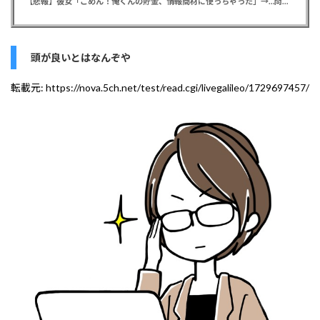
【悲報】彼女「ごめん！俺くんの貯金、情報商材に使っちゃった」→…問い詰めたらギャン泣きされたんだが俺が悪いのか？
頭が良いとはなんぞや
転載元:
https://nova.5ch.net/test/read.cgi/livegalileo/1729697457/