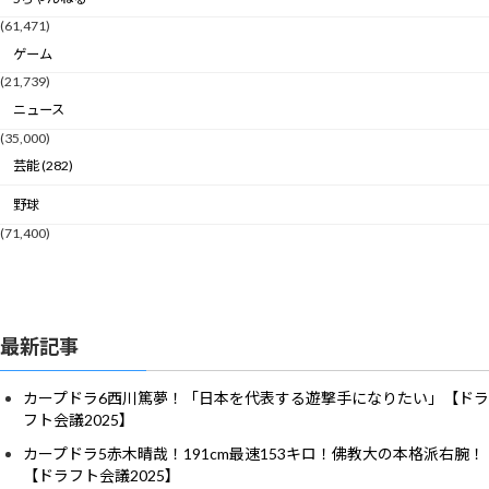
(61,471)
ゲーム
(21,739)
ニュース
(35,000)
芸能 (282)
野球
(71,400)
最新記事
カープドラ6西川篤夢！「日本を代表する遊撃手になりたい」【ドラ
フト会議2025】
カープドラ5赤木晴哉！191cm最速153キロ！佛教大の本格派右腕！
【ドラフト会議2025】