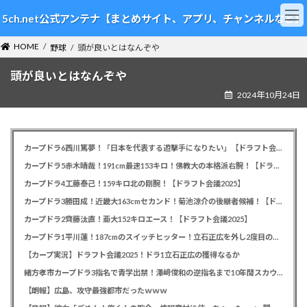
コ
ナ
5ch.net公式アンテナ【まとめサイト、アプリ、チャンネルなど】
ン
ビ
テ
ゲ
HOME
ン
ー
野球
頭が良いとはなんぞや
ツ
シ
頭が良いとはなんぞや
へ
ョ
ス
ン
2024年10月24日
キ
に
ッ
移
プ
動
カープドラ6西川篤夢！「日本を代表する遊撃手になりたい」【ドラフト会議2025】
カープドラ5赤木晴哉！191cm最速153キロ！佛教大の本格派右腕！【ドラフト会議2025】
カープドラ4工藤泰己！159キロ北の剛腕！【ドラフト会議2025】
カープドラ3勝田成！近畿大163cmセカンド！菊池涼介の後継者候補！【ドラフト会議2025】
カープドラ2齊藤汰直！亜大152キロエース！【ドラフト会議2025】
カープドラ1平川蓮！187cmのスイッチヒッター！立石正広を外し2度目の重複も新井監督がクジを引き当てる！【ドラフト会議2025】
【カープ実況】ドラフト会議2025！ドラ1立石正広の獲得なるか
緒方孝市カープドラ3指名で青学出禁！澤﨑俊和の逆指名まで10年間スカウト出禁
【朗報】広島、攻守最強都市だったｗｗｗ