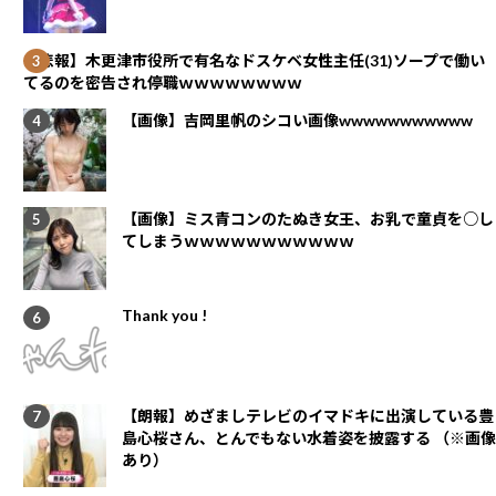
【悲報】木更津市役所で有名なドスケベ女性主任(31)ソープで働い
てるのを密告され停職ｗｗｗｗｗｗｗｗ
【画像】吉岡里帆のシコい画像wwwwwwwwwww
【画像】ミス青コンのたぬき女王、お乳で童貞を○し
てしまうｗｗｗｗｗｗｗｗｗｗｗ
Thank you !
【朗報】めざましテレビのイマドキに出演している豊
島心桜さん、とんでもない水着姿を披露する （※画像
あり）