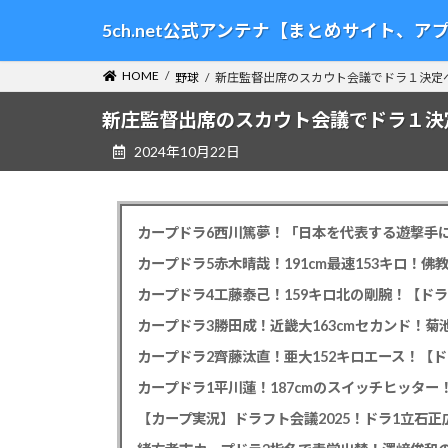
コ
ナ
5ch.net公式アンテナ【まとめサイト、
ン
ビ
テ
ゲ
HOME
野球
新庄監督出席のスカウト会議でドラ１決定
ン
ー
ツ
シ
新庄監督出席のスカウト会議でドラ１決
へ
ョ
2024年10月22日
ス
ン
キ
に
ッ
移
プ
動
カープドラ6西川篤夢！「日本を代表する遊撃手に
カープドラ5赤木晴哉！191cm最速153キロ！佛
カープドラ4工藤泰己！159キロ北の剛腕！【ドラ
カープドラ3勝田成！近畿大163cmセカンド！菊
カープドラ2齊藤汰直！亜大152キロエース！【ド
【カープ実況】ドラフト会議2025！ドラ1立石