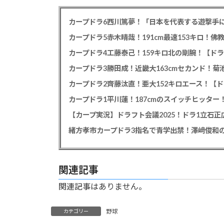
カープドラ6西川篤夢！「日本を代表する遊撃手に
カープドラ5赤木晴哉！191cm最速153キロ！佛
カープドラ4工藤泰己！159キロ北の剛腕！【ドラ
カープドラ3勝田成！近畿大163cmセカンド！菊
カープドラ2齊藤汰直！亜大152キロエース！【ド
【カープ実況】ドラフト会議2025！ドラ1立石
緒方孝市カープドラ3指名で青学出禁！澤﨑俊和の
関連記事
関連記事はありません。
野球
カテゴリー