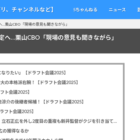
アプリ、チャンネルなど】
5ちゃんねる
ニュース
へ…栗山CBO「現場の意見も聞きながら」
定へ…栗山CBO「現場の意見も聞きながら」
なりたい」【ドラフト会議2025】
教大の本格派右腕！【ドラフト会議2025】
フト会議2025】
池涼介の後継者候補！【ドラフト会議2025】
ラフト会議2025】
カープドラ1平川蓮！187cmのスイッチヒッター！立石正広を外し2度目の重複も新井監督がクジを引き当てる！【ドラフト会議2025】
正広の獲得なるか