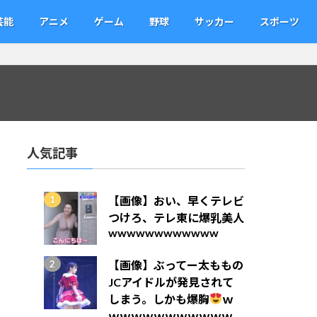
芸能
アニメ
ゲーム
野球
サッカー
スポーツ
人気記事
【画像】おい、早くテレビ
つけろ、テレ東に爆乳美人
wwwwwwwwwwww
【画像】ぶってー太ももの
JCアイドルが発見されて
しまう。しかも爆胸
ｗ
ｗｗｗｗｗｗｗｗｗｗｗ