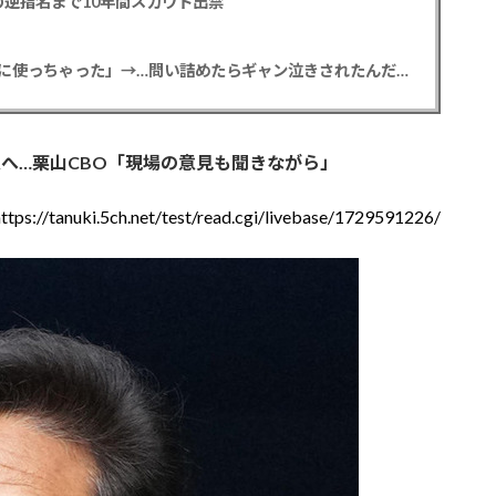
逆指名まで10年間スカウト出禁
【悲報】彼女「ごめん！俺くんの貯金、情報商材に使っちゃった」→…問い詰めたらギャン泣きされたんだが俺が悪いのか？
へ…栗山CBO「現場の意見も聞きながら」
https://tanuki.5ch.net/test/read.cgi/livebase/1729591226/