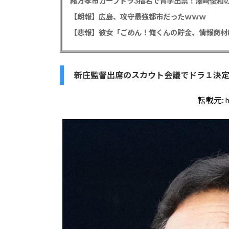
緒方孝市カープドラ3指名で青学出禁！澤﨑俊和の
【朗報】広島、攻守最強都市だったｗｗｗ
新庄監督出席のスカウト会議でドラ１決定
転載元: