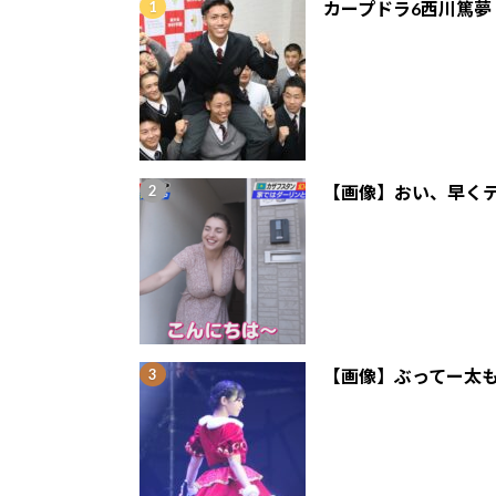
カープドラ6西川篤夢
【画像】おい、早くテ
【画像】ぶってー太も