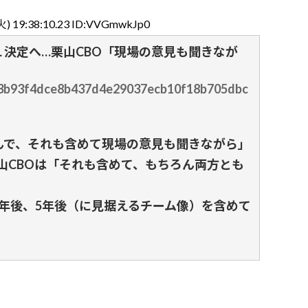
火) 19:38:10.23 ID:VVGmwkJp0
決定へ…栗山CBO「現場の意見も聞きなが
/823b93f4dce8b437d4e29037ecb10f18b705dbc
んで、それも含めて現場の意見も聞きながら」
山CBOは「それも含めて、もちろん両方とも
年後、5年後（に見据えるチーム像）を含めて