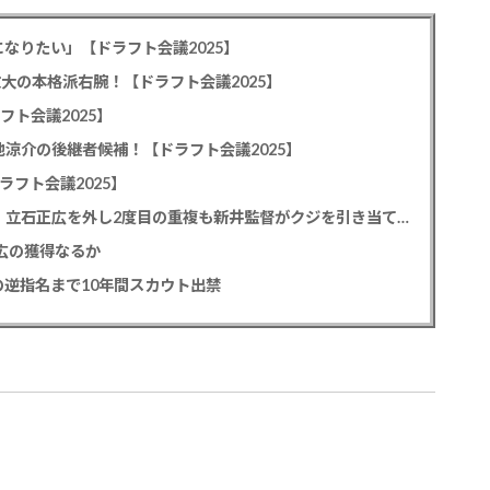
なりたい」【ドラフト会議2025】
教大の本格派右腕！【ドラフト会議2025】
フト会議2025】
池涼介の後継者候補！【ドラフト会議2025】
ラフト会議2025】
カープドラ1平川蓮！187cmのスイッチヒッター！立石正広を外し2度目の重複も新井監督がクジを引き当てる！【ドラフト会議2025】
正広の獲得なるか
逆指名まで10年間スカウト出禁