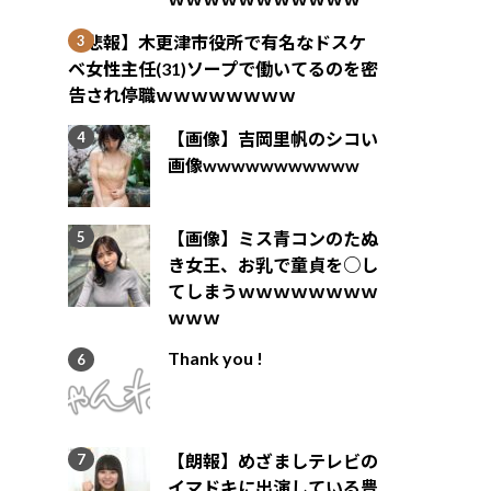
【悲報】木更津市役所で有名なドスケ
ベ女性主任(31)ソープで働いてるのを密
告され停職ｗｗｗｗｗｗｗｗ
【画像】吉岡里帆のシコい
画像wwwwwwwwwww
【画像】ミス青コンのたぬ
き女王、お乳で童貞を○し
てしまうｗｗｗｗｗｗｗｗ
ｗｗｗ
Thank you !
【朗報】めざましテレビの
イマドキに出演している豊