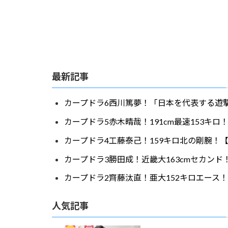
最新記事
カープドラ6西川篤夢！「日本を代表する遊撃
カープドラ5赤木晴哉！191cm最速153キ
カープドラ4工藤泰己！159キロ北の剛腕！【
カープドラ3勝田成！近畿大163cmセカンド
カープドラ2齊藤汰直！亜大152キロエース！
人気記事