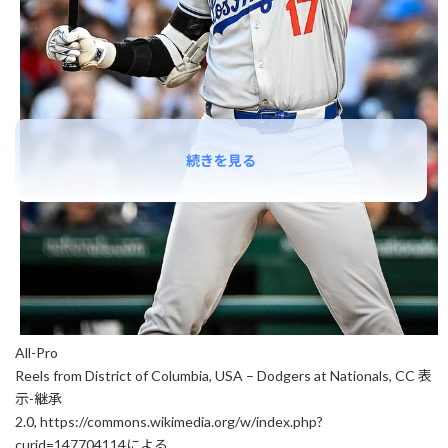
続きを見る
All-Pro
Reels from District of Columbia, USA – Dodgers at Nationals, CC 表
示-継承
2.0, https://commons.wikimedia.org/w/index.php?
curid=147704114による