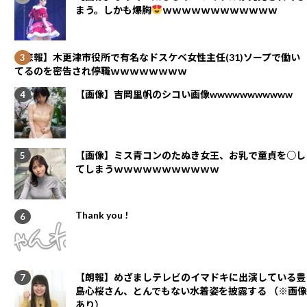
まう。しかも爆胸
ｗｗｗｗｗｗｗｗｗｗｗｗ
【悲報】木更津市役所で有名なドスケベ女性主任(31)ソープで働い
てるのを密告され停職ｗｗｗｗｗｗｗｗ
【画像】吉岡里帆のシコい画像wwwwwwwwwww
【画像】ミス青コンのたぬき女王、お乳で童貞を○し
てしまうｗｗｗｗｗｗｗｗｗｗｗ
Thank you !
【朗報】めざましテレビのイマドキに出演している豊
島心桜さん、とんでもない水着姿を披露する （※画像
あり）