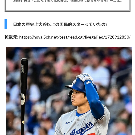
【悲報】彼女「ごめん！俺くんの貯金、情報商材に使っちゃった」→…問い詰めたらギャン泣きされたんだが俺が悪いのか？
日本の歴史上大谷以上の国民的スターっていたの?
転載元:
https://nova.5ch.net/test/read.cgi/livegalileo/1728912850/