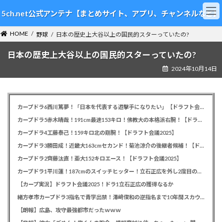
コ
ナ
5ch.net公式アンテナ【まとめサイト、アプリ、チャンネルなど】
ン
ビ
テ
ゲ
HOME
ン
ー
野球
日本の歴史上大谷以上の国民的スターっていたの?
ツ
シ
日本の歴史上大谷以上の国民的スターっていたの?
へ
ョ
ス
ン
2024年10月14日
キ
に
ッ
移
プ
動
カープドラ6西川篤夢！「日本を代表する遊撃手になりたい」【ドラフト会議2025】
カープドラ5赤木晴哉！191cm最速153キロ！佛教大の本格派右腕！【ドラフト会議2025】
カープドラ4工藤泰己！159キロ北の剛腕！【ドラフト会議2025】
カープドラ3勝田成！近畿大163cmセカンド！菊池涼介の後継者候補！【ドラフト会議2025】
カープドラ2齊藤汰直！亜大152キロエース！【ドラフト会議2025】
カープドラ1平川蓮！187cmのスイッチヒッター！立石正広を外し2度目の重複も新井監督がクジを引き当てる！【ドラフト会議2025】
【カープ実況】ドラフト会議2025！ドラ1立石正広の獲得なるか
緒方孝市カープドラ3指名で青学出禁！澤﨑俊和の逆指名まで10年間スカウト出禁
【朗報】広島、攻守最強都市だったｗｗｗ