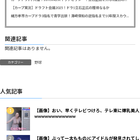
【カープ実況】ドラフト会議2025！ドラ1立石正広の獲得なるか
緒方孝市カープドラ3指名で青学出禁！澤﨑俊和の逆指名まで10年間スカウト出禁
関連記事
関連記事はありません。
野球
カテゴリー
人気記事
【画像】おい、早くテレビつけろ、テレ東に爆乳美人
wwwwwwwwwwww
【画像】ぶってー太もものJCアイドルが発見されてし