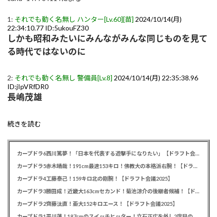
1:
それでも動く名無し ハンター[Lv.60][苗]
2024/10/14(月)
22:34:10.77 ID:5ukouFZ30
しかも昭和みたいにみんながみんな同じものを見て
る時代ではないのに
2:
それでも動く名無し 警備員[Lv.8]
2024/10/14(月) 22:35:38.96
ID:jIpVRfDR0
長嶋茂雄
続きを読む
カープドラ6西川篤夢！「日本を代表する遊撃手になりたい」【ドラフト会議2025】
カープドラ5赤木晴哉！191cm最速153キロ！佛教大の本格派右腕！【ドラフト会議2025】
カープドラ4工藤泰己！159キロ北の剛腕！【ドラフト会議2025】
カープドラ3勝田成！近畿大163cmセカンド！菊池涼介の後継者候補！【ドラフト会議2025】
カープドラ2齊藤汰直！亜大152キロエース！【ドラフト会議2025】
カープドラ1平川蓮！187cmのスイッチヒッター！立石正広を外し2度目の重複も新井監督がクジを引き当てる！【ドラフト会議2025】