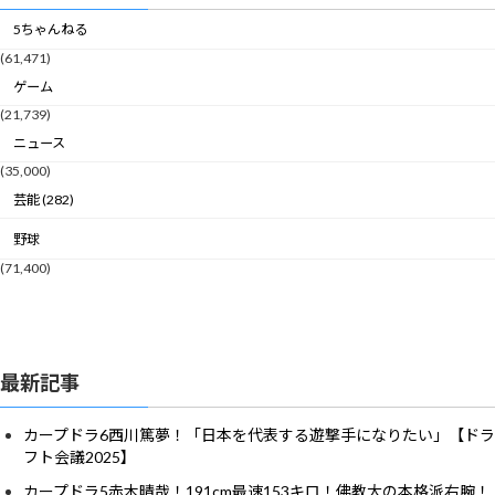
5ちゃんねる
(61,471)
ゲーム
(21,739)
ニュース
(35,000)
芸能 (282)
野球
(71,400)
最新記事
カープドラ6西川篤夢！「日本を代表する遊撃手になりたい」【ドラ
フト会議2025】
カープドラ5赤木晴哉！191cm最速153キロ！佛教大の本格派右腕！