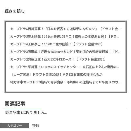
続きを読む
カープドラ6西川篤夢！「日本を代表する遊撃手になりたい」【ドラフト会議2025】
カープドラ5赤木晴哉！191cm最速153キロ！佛教大の本格派右腕！【ドラフト会議2025】
カープドラ4工藤泰己！159キロ北の剛腕！【ドラフト会議2025】
カープドラ3勝田成！近畿大163cmセカンド！菊池涼介の後継者候補！【ドラフト会議2025】
カープドラ2齊藤汰直！亜大152キロエース！【ドラフト会議2025】
カープドラ1平川蓮！187cmのスイッチヒッター！立石正広を外し2度目の重複も新井監督がクジを引き当てる！【ドラフト会議2025】
【カープ実況】ドラフト会議2025！ドラ1立石正広の獲得なるか
緒方孝市カープドラ3指名で青学出禁！澤﨑俊和の逆指名まで10年間スカウト出禁
関連記事
関連記事はありません。
野球
カテゴリー