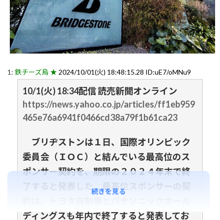
1:
鉄チーズ烏 ★
2024/10/01(火) 18:48:15.28 ID:uE7/oMNu9
10/1(火) 18:34配信 読売新聞オンライン
https://news.yahoo.co.jp/articles/ff1eb959
465e76a6941f0466cd38a79f1b61ca23
ブリヂストンは１日、国際オリンピック
委員会（ＩＯＣ）と結んでいる最高位のス
ポンサー契約を、期限の２０２４年末で終
了すると発表した。最高位スポンサーの契
続きを見る
約は、トヨタ自動車とパナソニックホール
ディングスも年内で終了すると発表してお