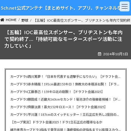
コ
ナ
5ch.net公式アンテナ【まとめサイト、アプリ、チャンネルなど】
ン
ビ
テ
ゲ
HOME
ン
ー
野球
【五輪】IOC最高位スポンサー、ブリヂストンも年内で契約
ツ
シ
【五輪】IOC最高位スポンサー、ブリヂストンも年内
へ
ョ
ス
ン
で契約終了…「持続可能なモータースポーツ活動に注
キ
に
力していく」
ッ
移
2024年10月1日
プ
動
カープドラ6西川篤夢！「日本を代表する遊撃手になりたい」【ドラフト会議2025】
カープドラ5赤木晴哉！191cm最速153キロ！佛教大の本格派右腕！【ドラフト会議2025】
カープドラ4工藤泰己！159キロ北の剛腕！【ドラフト会議2025】
カープドラ3勝田成！近畿大163cmセカンド！菊池涼介の後継者候補！【ドラフト会議2025】
カープドラ2齊藤汰直！亜大152キロエース！【ドラフト会議2025】
カープドラ1平川蓮！187cmのスイッチヒッター！立石正広を外し2度目の重複も新井監督がクジを引き当てる！【ドラフト会議2025】
【カープ実況】ドラフト会議2025！ドラ1立石正広の獲得なるか
緒方孝市カープドラ3指名で青学出禁！澤﨑俊和の逆指名まで10年間スカウト出禁