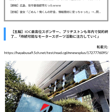
【朗報】広島、攻守最強都市だったｗｗｗ
【悲報】彼女「ごめん！俺くんの貯金、情報商材に使っちゃった」→…問い詰めたらギャン泣きされたんだが俺が悪いのか？
【五輪】IOC最高位スポンサー、ブリヂストンも年内で契約終
了…「持続可能なモータースポーツ活動に注力していく」
転載元:
https://hayabusa9.5ch.net/test/read.cgi/mnewsplus/1727776095/