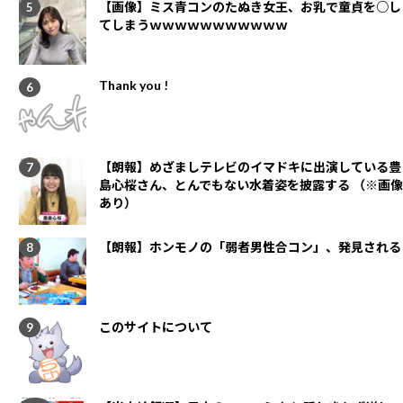
【画像】ミス青コンのたぬき女王、お乳で童貞を○し
てしまうｗｗｗｗｗｗｗｗｗｗｗ
Thank you !
【朗報】めざましテレビのイマドキに出演している豊
島心桜さん、とんでもない水着姿を披露する （※画像
あり）
【朗報】ホンモノの「弱者男性合コン」、発見される
このサイトについて