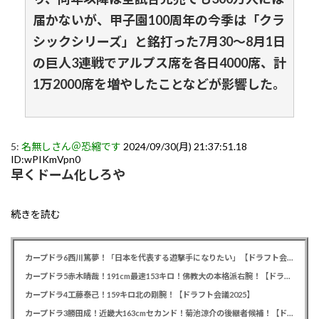
届かないが、甲子園100周年の今季は「クラ
シックシリーズ」と銘打った7月30～8月1日
の巨人3連戦でアルプス席を各日4000席、計
1万2000席を増やしたことなどが影響した。
5:
名無しさん＠恐縮です
2024/09/30(月) 21:37:51.18
ID:wPIKmVpn0
早くドーム化しろや
続きを読む
カープドラ6西川篤夢！「日本を代表する遊撃手になりたい」【ドラフト会議2025】
カープドラ5赤木晴哉！191cm最速153キロ！佛教大の本格派右腕！【ドラフト会議2025】
カープドラ4工藤泰己！159キロ北の剛腕！【ドラフト会議2025】
カープドラ3勝田成！近畿大163cmセカンド！菊池涼介の後継者候補！【ドラフト会議2025】