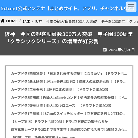
コ
ナ
5ch.net公式アンテナ【まとめサイト、アプリ、チャンネルなど】
ン
ビ
テ
ゲ
HOME
ン
ー
野球
阪神 今季の観客動員数300万人突破 甲子園100周年「ク
ツ
シ
阪神 今季の観客動員数300万人突破 甲子園100周年
へ
ョ
ス
ン
「クラシックシリーズ」の増席が好影響
キ
に
2024年9月30日
ッ
移
プ
動
カープドラ6西川篤夢！「日本を代表する遊撃手になりたい」【ドラフト会議2025】
カープドラ5赤木晴哉！191cm最速153キロ！佛教大の本格派右腕！【ドラフト会議2025】
カープドラ4工藤泰己！159キロ北の剛腕！【ドラフト会議2025】
カープドラ3勝田成！近畿大163cmセカンド！菊池涼介の後継者候補！【ドラフト会議2025】
カープドラ2齊藤汰直！亜大152キロエース！【ドラフト会議2025】
カープドラ1平川蓮！187cmのスイッチヒッター！立石正広を外し2度目の重複も新井監督がクジを引き当てる！【ドラフト会議2025】
【カープ実況】ドラフト会議2025！ドラ1立石正広の獲得なるか
緒方孝市カープドラ3指名で青学出禁！澤﨑俊和の逆指名まで10年間スカウト出禁
【朗報】広島、攻守最強都市だったｗｗｗ