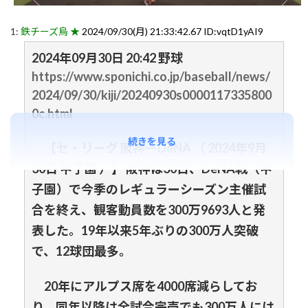
1:
鉄チーズ烏 ★
2024/09/30(月) 21:33:42.67 ID:vqtD1yAI9
2024年09月30日 20:42 野球
https://www.sponichi.co.jp/baseball/news/
2024/09/30/kiji/20240930s0000117335800
0c.html
続きを見る
【セ・リーグ 阪神ーDeNA （ 2024年9月
30日 甲子園 ）】 阪神は30日、DeNA戦（甲
子園）で今季のレギュラーシーズン主催試
合を終え、観客動員数を300万9693人と発
表した。19年以来5年ぶりの300万人突破
で、12球団最多。
20年にアルプス席を4000席減らしてお
り、同年以降は全試合完売でも300万人には