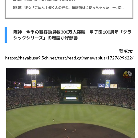
【悲報】彼女「ごめん！俺くんの貯金、情報商材に使っちゃった」→…問い詰めたらギャン泣きされたんだが俺が悪いのか？
阪神 今季の観客動員数300万人突破 甲子園100周年「クラ
シックシリーズ」の増席が好影響
転載元:
https://hayabusa9.5ch.net/test/read.cgi/mnewsplus/1727699622/