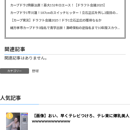
カープドラ2齊藤汰直！亜大152キロエース！【ドラフト会議2025】
カープドラ1平川蓮！187cmのスイッチヒッター！立石正広を外し2度目の重複も新井監督がクジを引き当てる！【ドラフト会議2025】
【カープ実況】ドラフト会議2025！ドラ1立石正広の獲得なるか
緒方孝市カープドラ3指名で青学出禁！澤﨑俊和の逆指名まで10年間スカウト出禁
関連記事
関連記事はありません。
野球
カテゴリー
人気記事
【画像】おい、早くテレビつけろ、テレ東に爆乳美人
wwwwwwwwwwww