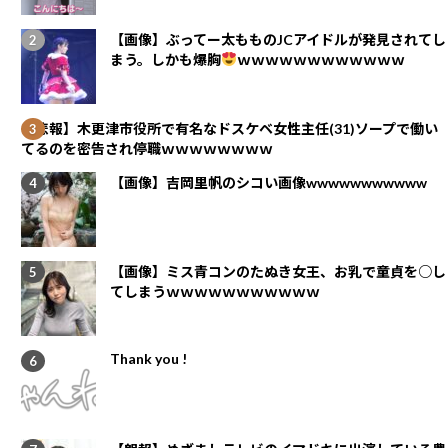
【画像】ぶってー太もものJCアイドルが発見されてし
まう。しかも爆胸
ｗｗｗｗｗｗｗｗｗｗｗｗ
【悲報】木更津市役所で有名なドスケベ女性主任(31)ソープで働い
てるのを密告され停職ｗｗｗｗｗｗｗｗ
【画像】吉岡里帆のシコい画像wwwwwwwwwww
【画像】ミス青コンのたぬき女王、お乳で童貞を○し
てしまうｗｗｗｗｗｗｗｗｗｗｗ
Thank you !