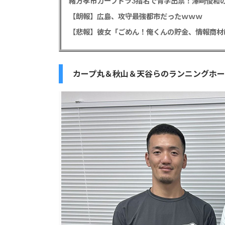
緒方孝市カープドラ3指名で青学出禁！澤﨑俊和の
【朗報】広島、攻守最強都市だったｗｗｗ
カープ丸＆秋山＆天谷らのランニングホー