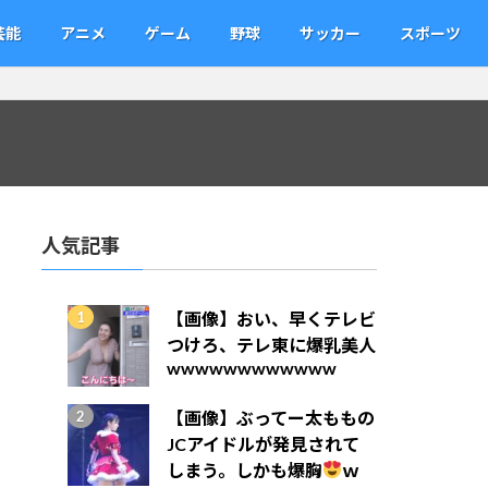
芸能
アニメ
ゲーム
野球
サッカー
スポーツ
人気記事
【画像】おい、早くテレビ
つけろ、テレ東に爆乳美人
wwwwwwwwwwww
【画像】ぶってー太ももの
JCアイドルが発見されて
しまう。しかも爆胸
ｗ