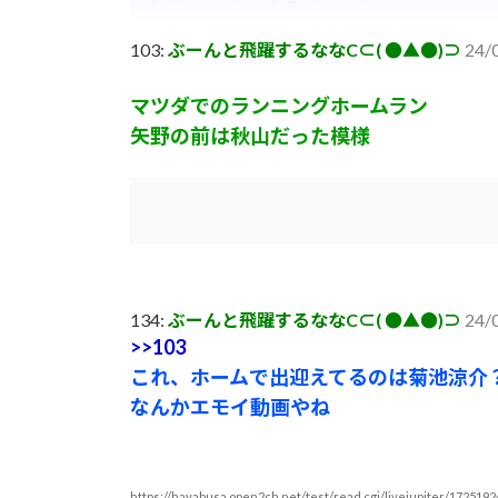
103:
ぶーんと飛躍するななC⊂( ●▲●)⊃
24/
マツダでのランニングホームラン
矢野の前は秋山だった模様
134:
ぶーんと飛躍するななC⊂( ●▲●)⊃
24/0
>>103
これ、ホームで出迎えてるのは菊池涼介
なんかエモイ動画やね
https://hayabusa.open2ch.net/test/read.cgi/livejupiter/1725192