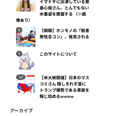
イマドキに出演している豊
島心桜さん、とんでもない
水着姿を披露する （※画
像あり）
【朗報】ホンモノの「弱者
男性合コン」、発見される
このサイトについて
【米大統領選】日本のマス
コミさん 隠しきれず遂に
トランプ優勢である事実を
報じ始めるwwww
アーカイブ