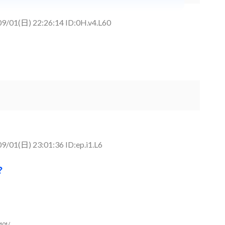
09/01(日) 22:26:14 ID:0H.v4.L60
9/01(日) 23:01:36 ID:ep.i1.L6
？
401/