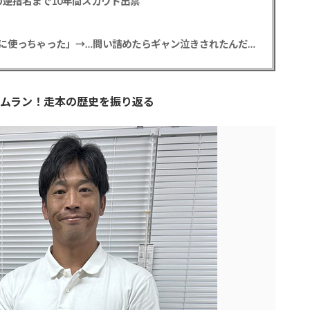
逆指名まで10年間スカウト出禁
【悲報】彼女「ごめん！俺くんの貯金、情報商材に使っちゃった」→…問い詰めたらギャン泣きされたんだが俺が悪いのか？
ムラン！走本の歴史を振り返る