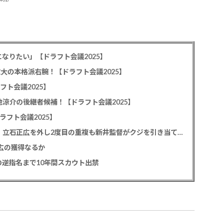
なりたい」【ドラフト会議2025】
教大の本格派右腕！【ドラフト会議2025】
フト会議2025】
池涼介の後継者候補！【ドラフト会議2025】
ラフト会議2025】
カープドラ1平川蓮！187cmのスイッチヒッター！立石正広を外し2度目の重複も新井監督がクジを引き当てる！【ドラフト会議2025】
正広の獲得なるか
逆指名まで10年間スカウト出禁