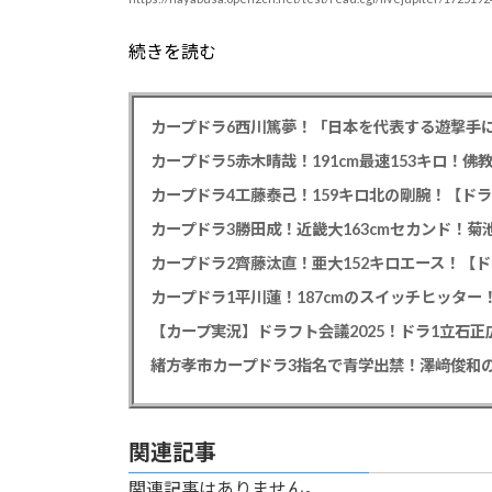
続きを読む
カープドラ6西川篤夢！「日本を代表する遊撃手に
カープドラ5赤木晴哉！191cm最速153キロ！佛
カープドラ4工藤泰己！159キロ北の剛腕！【ドラ
カープドラ3勝田成！近畿大163cmセカンド！菊
カープドラ2齊藤汰直！亜大152キロエース！【ド
【カープ実況】ドラフト会議2025！ドラ1立石
緒方孝市カープドラ3指名で青学出禁！澤﨑俊和の
関連記事
関連記事はありません。