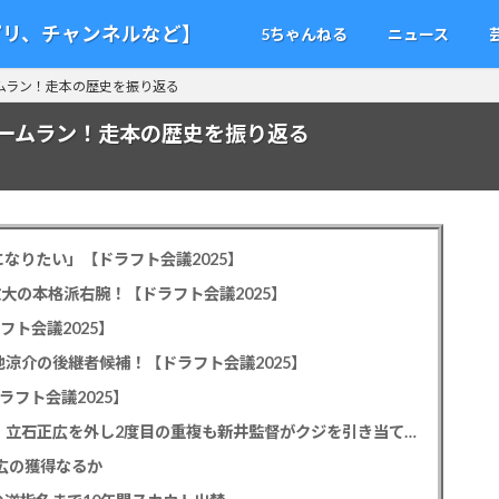
アプリ、チャンネルなど】
5ちゃんねる
ニュース
ムラン！走本の歴史を振り返る
ームラン！走本の歴史を振り返る
なりたい」【ドラフト会議2025】
教大の本格派右腕！【ドラフト会議2025】
フト会議2025】
池涼介の後継者候補！【ドラフト会議2025】
ラフト会議2025】
カープドラ1平川蓮！187cmのスイッチヒッター！立石正広を外し2度目の重複も新井監督がクジを引き当てる！【ドラフト会議2025】
正広の獲得なるか