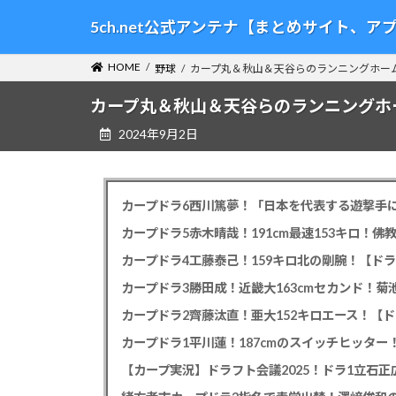
コ
ナ
5ch.net公式アンテナ【まとめサイト、
ン
ビ
テ
ゲ
HOME
野球
カープ丸＆秋山＆天谷らのランニングホー
ン
ー
ツ
シ
カープ丸＆秋山＆天谷らのランニングホ
へ
ョ
2024年9月2日
ス
ン
キ
に
ッ
移
プ
動
カープドラ6西川篤夢！「日本を代表する遊撃手に
カープドラ5赤木晴哉！191cm最速153キロ！佛
カープドラ4工藤泰己！159キロ北の剛腕！【ドラ
カープドラ3勝田成！近畿大163cmセカンド！菊
カープドラ2齊藤汰直！亜大152キロエース！【ド
【カープ実況】ドラフト会議2025！ドラ1立石