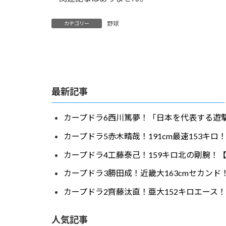
野球
カテゴリー
最新記事
カープドラ6西川篤夢！「日本を代表する遊撃
カープドラ5赤木晴哉！191cm最速153キ
カープドラ4工藤泰己！159キロ北の剛腕！【
カープドラ3勝田成！近畿大163cmセカンド
カープドラ2齊藤汰直！亜大152キロエース！
人気記事