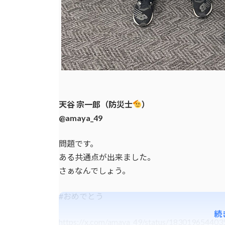
天谷 宗一郎（防災士
）
@amaya_49
問題です。
ある共通点が出来ました。
さぁなんでしょう。
#おめでとう
続
https://x.com/amaya_49/status/18301965440