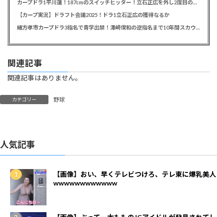
カープドラ1平川蓮！187cmのスイッチヒッター！立石正広を外し2度目の重複も新井監督がクジを引き当てる！【ドラフト会議2025】
【カープ実況】ドラフト会議2025！ドラ1立石正広の獲得なるか
緒方孝市カープドラ3指名で青学出禁！澤﨑俊和の逆指名まで10年間スカウト出禁
関連記事
関連記事はありません。
野球
カテゴリー
人気記事
【画像】おい、早くテレビつけろ、テレ東に爆乳美人
wwwwwwwwwwww