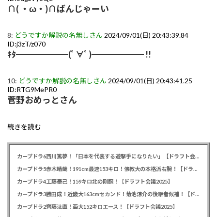
∩( ・ω・)∩ばんじゃーい
8:
どうですか解説の名無しさん
2024/09/01(日) 20:43:39.84
ID:j3zT/z070
ｷﾀ━━━━━━(ﾟ∀ﾟ)━━━━━━ !!
10:
どうですか解説の名無しさん
2024/09/01(日) 20:43:41.25
ID:RTG9MePR0
菅野おめっとさん
続きを読む
カープドラ6西川篤夢！「日本を代表する遊撃手になりたい」【ドラフト会議2025】
カープドラ5赤木晴哉！191cm最速153キロ！佛教大の本格派右腕！【ドラフト会議2025】
カープドラ4工藤泰己！159キロ北の剛腕！【ドラフト会議2025】
カープドラ3勝田成！近畿大163cmセカンド！菊池涼介の後継者候補！【ドラフト会議2025】
カープドラ2齊藤汰直！亜大152キロエース！【ドラフト会議2025】