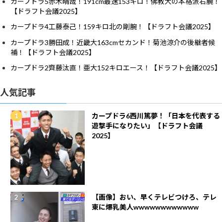
カープドラ5赤木晴哉！191cm最速153キロ！佛教大の本格派右腕！
【ドラフト会議2025】
カープドラ4工藤泰己！159キロ北の剛腕！【ドラフト会議2025】
カープドラ3勝田成！近畿大163cmセカンド！菊池涼介の後継者候
補！【ドラフト会議2025】
カープドラ2齊藤汰直！亜大152キロエース！【ドラフト会議2025】
人気記事
カープドラ6西川篤夢！「日本を代表する
遊撃手になりたい」【ドラフト会議
2025】
【画像】おい、早くテレビつけろ、テレ
東に爆乳美人wwwwwwwwwwww