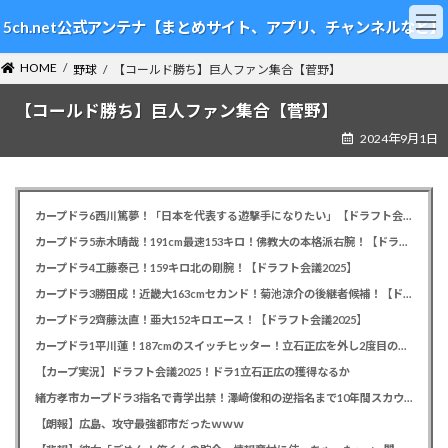
コ
ナ
5ch.net公式アンテナ【まとめサイト、アプリ、チャンネルなど】
ン
ビ
テ
ゲ
HOME
ン
ー
野球
【コールド勝ち】巨人ファン集合【菅野】
ツ
シ
【コールド勝ち】巨人ファン集合【菅野】
へ
ョ
ス
ン
2024年9月1日
キ
に
ッ
移
プ
動
カープドラ6西川篤夢！「日本を代表する遊撃手になりたい」【ドラフト会議2025】
カープドラ5赤木晴哉！191cm最速153キロ！佛教大の本格派右腕！【ドラフト会議2025】
カープドラ4工藤泰己！159キロ北の剛腕！【ドラフト会議2025】
カープドラ3勝田成！近畿大163cmセカンド！菊池涼介の後継者候補！【ドラフト会議2025】
カープドラ2齊藤汰直！亜大152キロエース！【ドラフト会議2025】
カープドラ1平川蓮！187cmのスイッチヒッター！立石正広を外し2度目の重複も新井監督がクジを引き当てる！【ドラフト会議2025】
【カープ実況】ドラフト会議2025！ドラ1立石正広の獲得なるか
緒方孝市カープドラ3指名で青学出禁！澤﨑俊和の逆指名まで10年間スカウト出禁
【朗報】広島、攻守最強都市だったｗｗｗ