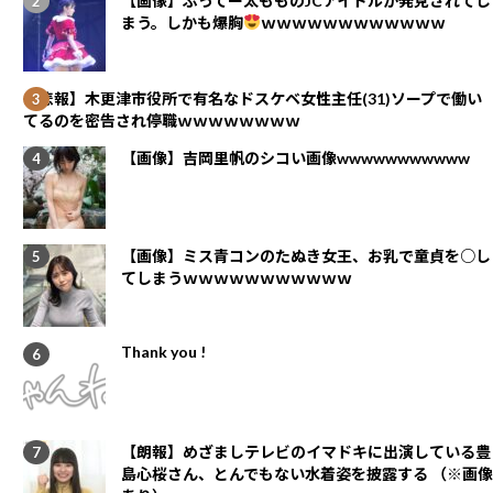
【画像】ぶってー太もものJCアイドルが発見されてし
まう。しかも爆胸
ｗｗｗｗｗｗｗｗｗｗｗｗ
【悲報】木更津市役所で有名なドスケベ女性主任(31)ソープで働い
てるのを密告され停職ｗｗｗｗｗｗｗｗ
【画像】吉岡里帆のシコい画像wwwwwwwwwww
【画像】ミス青コンのたぬき女王、お乳で童貞を○し
てしまうｗｗｗｗｗｗｗｗｗｗｗ
Thank you !
【朗報】めざましテレビのイマドキに出演している豊
島心桜さん、とんでもない水着姿を披露する （※画像