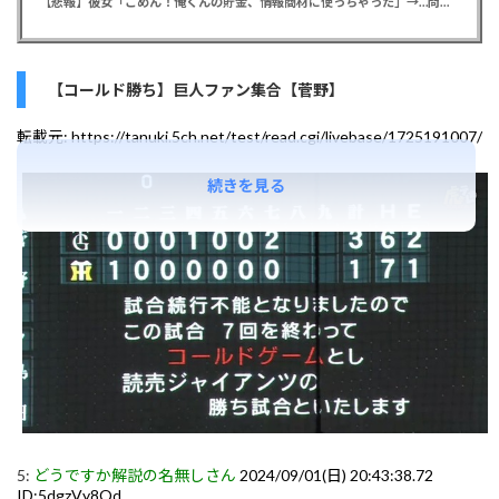
【悲報】彼女「ごめん！俺くんの貯金、情報商材に使っちゃった」→…問い詰めたらギャン泣きされたんだが俺が悪いのか？
【コールド勝ち】巨人ファン集合【菅野】
転載元:
https://tanuki.5ch.net/test/read.cgi/livebase/1725191007/
続きを見る
5:
どうですか解説の名無しさん
2024/09/01(日) 20:43:38.72
ID:5dgzVy8Qd