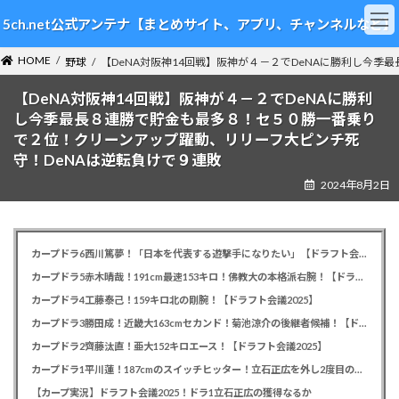
コ
ナ
5ch.net公式アンテナ【まとめサイト、アプリ、チャンネルなど】
ン
ビ
テ
ゲ
HOME
ン
ー
野球
【DeNA対阪神14回戦】阪神が４－２でDeNAに勝利し今
ツ
シ
【DeNA対阪神14回戦】阪神が４－２でDeNAに勝利
へ
ョ
ス
ン
し今季最長８連勝で貯金も最多８！セ５０勝一番乗り
キ
に
で２位！クリーンアップ躍動、リリーフ大ピンチ死
ッ
移
守！DeNAは逆転負けで９連敗
プ
動
2024年8月2日
カープドラ6西川篤夢！「日本を代表する遊撃手になりたい」【ドラフト会議2025】
カープドラ5赤木晴哉！191cm最速153キロ！佛教大の本格派右腕！【ドラフト会議2025】
カープドラ4工藤泰己！159キロ北の剛腕！【ドラフト会議2025】
カープドラ3勝田成！近畿大163cmセカンド！菊池涼介の後継者候補！【ドラフト会議2025】
カープドラ2齊藤汰直！亜大152キロエース！【ドラフト会議2025】
カープドラ1平川蓮！187cmのスイッチヒッター！立石正広を外し2度目の重複も新井監督がクジを引き当てる！【ドラフト会議2025】
【カープ実況】ドラフト会議2025！ドラ1立石正広の獲得なるか