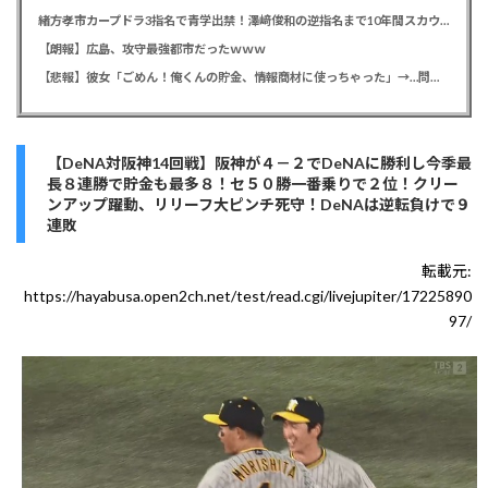
緒方孝市カープドラ3指名で青学出禁！澤﨑俊和の逆指名まで10年間スカウト出禁
【朗報】広島、攻守最強都市だったｗｗｗ
【悲報】彼女「ごめん！俺くんの貯金、情報商材に使っちゃった」→…問い詰めたらギャン泣きされたんだが俺が悪いのか？
【DeNA対阪神14回戦】阪神が４－２でDeNAに勝利し今季最
長８連勝で貯金も最多８！セ５０勝一番乗りで２位！クリー
ンアップ躍動、リリーフ大ピンチ死守！DeNAは逆転負けで９
連敗
転載元:
https://hayabusa.open2ch.net/test/read.cgi/livejupiter/17225890
97/