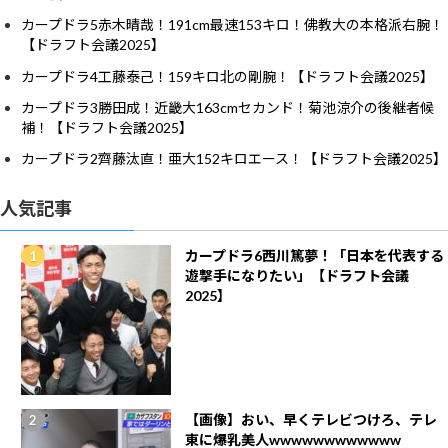
カープドラ5赤木晴哉！191cm最速153キロ！佛教大の本格派右腕！
【ドラフト会議2025】
カープドラ4工藤泰己！159キロ北の剛腕！【ドラフト会議2025】
カープドラ3勝田成！近畿大163cmセカンド！菊池涼介の後継者候
補！【ドラフト会議2025】
カープドラ2齊藤汰直！亜大152キロエース！【ドラフト会議2025】
人気記事
カープドラ6西川篤夢！「日本を代表する
遊撃手になりたい」【ドラフト会議
2025】
【画像】おい、早くテレビつけろ、テレ
東に爆乳美人wwwwwwwwwwww