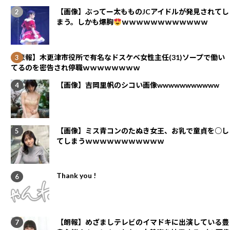
【画像】ぶってー太もものJCアイドルが発見されてし
まう。しかも爆胸
ｗｗｗｗｗｗｗｗｗｗｗｗ
【悲報】木更津市役所で有名なドスケベ女性主任(31)ソープで働い
てるのを密告され停職ｗｗｗｗｗｗｗｗ
【画像】吉岡里帆のシコい画像wwwwwwwwwww
【画像】ミス青コンのたぬき女王、お乳で童貞を○し
てしまうｗｗｗｗｗｗｗｗｗｗｗ
Thank you !
【朗報】めざましテレビのイマドキに出演している豊