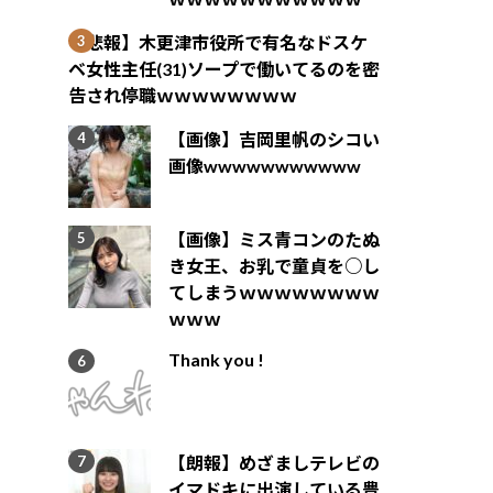
【悲報】木更津市役所で有名なドスケ
ベ女性主任(31)ソープで働いてるのを密
告され停職ｗｗｗｗｗｗｗｗ
【画像】吉岡里帆のシコい
画像wwwwwwwwwww
【画像】ミス青コンのたぬ
き女王、お乳で童貞を○し
てしまうｗｗｗｗｗｗｗｗ
ｗｗｗ
Thank you !
【朗報】めざましテレビの
イマドキに出演している豊