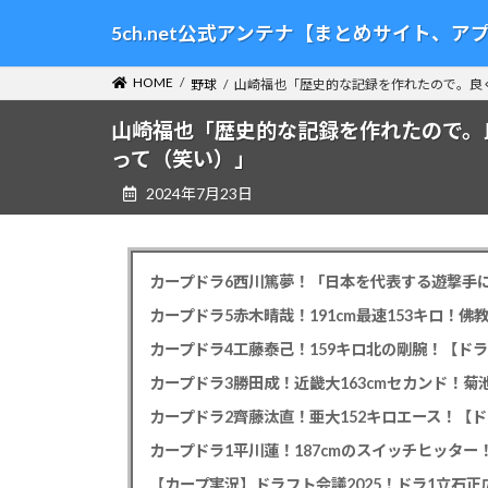
コ
ナ
5ch.net公式アンテナ【まとめサイト、
ン
ビ
テ
ゲ
HOME
野球
山崎福也「歴史的な記録を作れたので。良
ン
ー
ツ
シ
山崎福也「歴史的な記録を作れたので。
へ
ョ
って（笑い）」
ス
ン
2024年7月23日
キ
に
ッ
移
プ
動
カープドラ6西川篤夢！「日本を代表する遊撃手に
カープドラ5赤木晴哉！191cm最速153キロ！佛
カープドラ4工藤泰己！159キロ北の剛腕！【ドラ
カープドラ3勝田成！近畿大163cmセカンド！菊
カープドラ2齊藤汰直！亜大152キロエース！【ド
【カープ実況】ドラフト会議2025！ドラ1立石