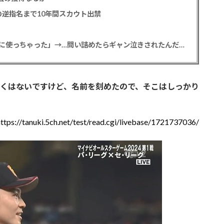
逆指名まで10年間スカウト出禁
【悲報】彼女「ごめん！俺くんの貯金、情報商材に使っちゃった」→…問い詰めたらギャン泣きされたんだが俺が悪いのか？
くはないですけど、名前を刻めたので、そこはしっかり
https://tanuki.5ch.net/test/read.cgi/livebase/1721737036/