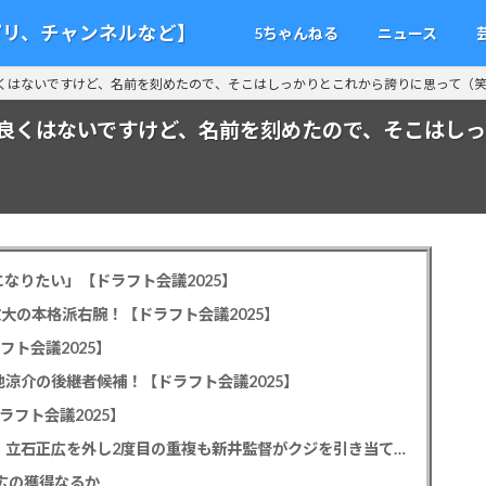
アプリ、チャンネルなど】
5ちゃんねる
ニュース
くはないですけど、名前を刻めたので、そこはしっかりとこれから誇りに思って（
良くはないですけど、名前を刻めたので、そこはし
なりたい」【ドラフト会議2025】
教大の本格派右腕！【ドラフト会議2025】
フト会議2025】
池涼介の後継者候補！【ドラフト会議2025】
ラフト会議2025】
カープドラ1平川蓮！187cmのスイッチヒッター！立石正広を外し2度目の重複も新井監督がクジを引き当てる！【ドラフト会議2025】
正広の獲得なるか