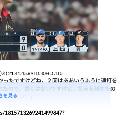
火) 21:41:45.89 ID:ll0HcC1f0
かったですけどね。２回はああいうふうに連打を
れたので。良くはないですけど、名前を刻めたの
きを見る
って（笑い）」
tus/1815713269241499847?