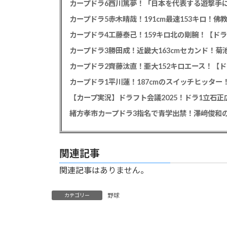
カープドラ6西川篤夢！「日本を代表する遊撃手に
カープドラ5赤木晴哉！191cm最速153キロ！佛
カープドラ4工藤泰己！159キロ北の剛腕！【ドラ
カープドラ3勝田成！近畿大163cmセカンド！菊
カープドラ2齊藤汰直！亜大152キロエース！【ド
【カープ実況】ドラフト会議2025！ドラ1立石
緒方孝市カープドラ3指名で青学出禁！澤﨑俊和の
関連記事
関連記事はありません。
野球
カテゴリー