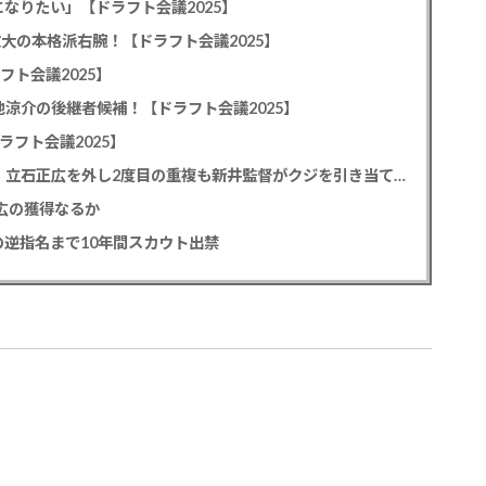
なりたい」【ドラフト会議2025】
教大の本格派右腕！【ドラフト会議2025】
フト会議2025】
池涼介の後継者候補！【ドラフト会議2025】
ラフト会議2025】
カープドラ1平川蓮！187cmのスイッチヒッター！立石正広を外し2度目の重複も新井監督がクジを引き当てる！【ドラフト会議2025】
正広の獲得なるか
逆指名まで10年間スカウト出禁