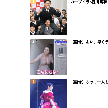
カープドラ6西川篤夢
【画像】おい、早くテ
【画像】ぶってー太も