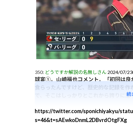
350:
どうですか解説の名無しさん
2024/07/23(
球宴①。山崎福也コメント。「初回は良
食らったんですけど、歴史的な記録を作
続
で、そこはしっかりとこれから誇りに思
https://twitter.com/sponichiyakyu/sta
s=46&t=sAEwkoDnmL2DBvrdOtgFXg