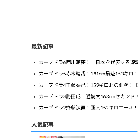
最新記事
カープドラ6西川篤夢！「日本を代表する遊撃
カープドラ5赤木晴哉！191cm最速153キ
カープドラ4工藤泰己！159キロ北の剛腕！【
カープドラ3勝田成！近畿大163cmセカンド
カープドラ2齊藤汰直！亜大152キロエース！
人気記事