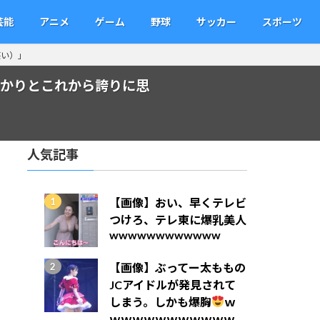
芸能
アニメ
ゲーム
野球
サッカー
スポーツ
笑い）」
っかりとこれから誇りに思
人気記事
【画像】おい、早くテレビ
つけろ、テレ東に爆乳美人
wwwwwwwwwwww
【画像】ぶってー太ももの
JCアイドルが発見されて
しまう。しかも爆胸
ｗ
ｗｗｗｗｗｗｗｗｗｗｗ