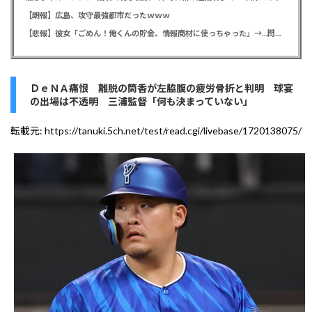
【朗報】広島、攻守最強都市だったｗｗｗ
【悲報】彼女「ごめん！俺くんの貯金、情報商材に使っちゃった」→…問い詰めたらギャン泣きされたんだが俺が悪いのか？
ＤｅＮＡ痛恨 離脱の筒香が左脇腹の疲労骨折と判明 球宴
の出場は不透明 三浦監督「何も決まっていない」
転載元:
https://tanuki.5ch.net/test/read.cgi/livebase/1720138075/