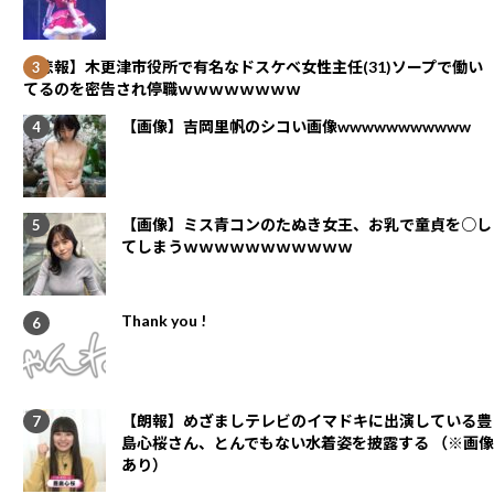
【悲報】木更津市役所で有名なドスケベ女性主任(31)ソープで働い
てるのを密告され停職ｗｗｗｗｗｗｗｗ
【画像】吉岡里帆のシコい画像wwwwwwwwwww
【画像】ミス青コンのたぬき女王、お乳で童貞を○し
てしまうｗｗｗｗｗｗｗｗｗｗｗ
Thank you !
【朗報】めざましテレビのイマドキに出演している豊
島心桜さん、とんでもない水着姿を披露する （※画像
あり）