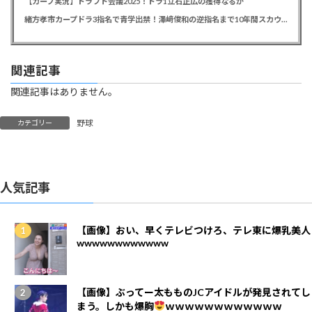
【カープ実況】ドラフト会議2025！ドラ1立石正広の獲得なるか
緒方孝市カープドラ3指名で青学出禁！澤﨑俊和の逆指名まで10年間スカウト出禁
関連記事
関連記事はありません。
野球
カテゴリー
人気記事
【画像】おい、早くテレビつけろ、テレ東に爆乳美人
wwwwwwwwwwww
【画像】ぶってー太もものJCアイドルが発見されてし
まう。しかも爆胸
ｗｗｗｗｗｗｗｗｗｗｗｗ