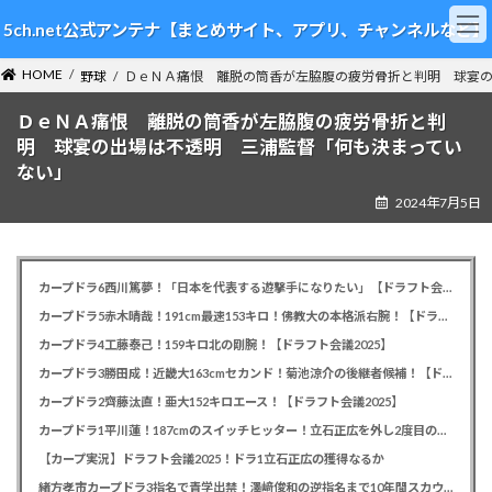
コ
ナ
5ch.net公式アンテナ【まとめサイト、アプリ、チャンネルなど】
ン
ビ
テ
ゲ
HOME
ン
ー
野球
ＤｅＮＡ痛恨 離脱の筒香が左脇腹の疲労骨折と判明 球宴
ツ
シ
ＤｅＮＡ痛恨 離脱の筒香が左脇腹の疲労骨折と判
へ
ョ
ス
ン
明 球宴の出場は不透明 三浦監督「何も決まってい
キ
に
ない」
ッ
移
2024年7月5日
プ
動
カープドラ6西川篤夢！「日本を代表する遊撃手になりたい」【ドラフト会議2025】
カープドラ5赤木晴哉！191cm最速153キロ！佛教大の本格派右腕！【ドラフト会議2025】
カープドラ4工藤泰己！159キロ北の剛腕！【ドラフト会議2025】
カープドラ3勝田成！近畿大163cmセカンド！菊池涼介の後継者候補！【ドラフト会議2025】
カープドラ2齊藤汰直！亜大152キロエース！【ドラフト会議2025】
カープドラ1平川蓮！187cmのスイッチヒッター！立石正広を外し2度目の重複も新井監督がクジを引き当てる！【ドラフト会議2025】
【カープ実況】ドラフト会議2025！ドラ1立石正広の獲得なるか
緒方孝市カープドラ3指名で青学出禁！澤﨑俊和の逆指名まで10年間スカウト出禁