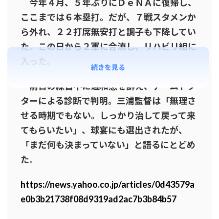
今年４月、５年ぶりにＤｅＮＡに復帰し、
ここまでは６本塁打。だが、７戦スタメンか
ら外れ、２２打席無安打と調子も下降してい
た。この日から２軍に合流し、リハビリ組に
入った。
続きを見る
前日の練習中に違和感を訴え、チームドク
ターによる診断で判明。三浦監督は「無理さ
せる時期でもない。しっかり治して戻って来
てもらいたい」、球宴にも選出されたが、
「まだ何も決まっていない」と語るにとどめ
た。
https://news.yahoo.co.jp/articles/0d43579a
e0b3b21738f08d9319ad2ac7b3b84b57