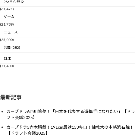
5ちゃんねる
(61,471)
ゲーム
(21,739)
ニュース
(35,000)
芸能 (282)
野球
(71,400)
最新記事
カープドラ6西川篤夢！「日本を代表する遊撃手になりたい」【ドラ
フト会議2025】
カープドラ5赤木晴哉！191cm最速153キロ！佛教大の本格派右腕！
【ドラフト会議2025】