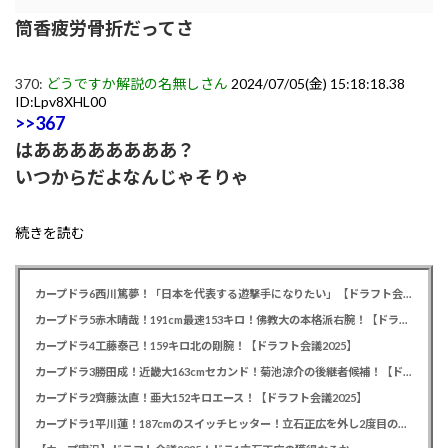
筒香疲労骨折だってさ
370:
どうですか解説の名無しさん
2024/07/05(金) 15:18:18.38
ID:Lpv8XHL00
>>367
はああああああああ？
いつからだよなんじゃそりゃ
続きを読む
カープドラ6西川篤夢！「日本を代表する遊撃手になりたい」【ドラフト会議2025】
カープドラ5赤木晴哉！191cm最速153キロ！佛教大の本格派右腕！【ドラフト会議2025】
カープドラ4工藤泰己！159キロ北の剛腕！【ドラフト会議2025】
カープドラ3勝田成！近畿大163cmセカンド！菊池涼介の後継者候補！【ドラフト会議2025】
カープドラ2齊藤汰直！亜大152キロエース！【ドラフト会議2025】
カープドラ1平川蓮！187cmのスイッチヒッター！立石正広を外し2度目の重複も新井監督がクジを引き当てる！【ドラフト会議2025】