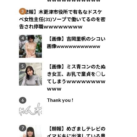
【悲報】木更津市役所で有名なドスケ
ベ女性主任(31)ソープで働いてるのを密
告され停職ｗｗｗｗｗｗｗｗ
【画像】吉岡里帆のシコい
画像wwwwwwwwwww
【画像】ミス青コンのたぬ
き女王、お乳で童貞を○し
てしまうｗｗｗｗｗｗｗｗ
ｗｗｗ
Thank you !
【朗報】めざましテレビの
イマドキに出演している豊