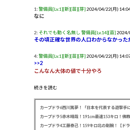
1:
警備員[Lv.1][新][苗][芽]
2024/04/22(月) 14:04
なに
2:
それでも動く名無し 警備員[Lv.14][苗]
2024/
その頃正確な世界の人口わからなかった
4:
警備員[Lv.1][新][苗][芽]
2024/04/22(月) 14:07
>>2
こんなん大体の値で十分やろ
続きを読む
カープドラ6西川篤夢！「日本を代表する遊撃手に
カープドラ5赤木晴哉！191cm最速153キロ！佛
カープドラ4工藤泰己！159キロ北の剛腕！【ドラ