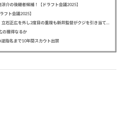
池涼介の後継者候補！【ドラフト会議2025】
ラフト会議2025】
カープドラ1平川蓮！187cmのスイッチヒッター！立石正広を外し2度目の重複も新井監督がクジを引き当てる！【ドラフト会議2025】
正広の獲得なるか
逆指名まで10年間スカウト出禁