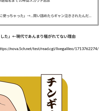
逆指名まで10年間スカウト出禁
【悲報】彼女「ごめん！俺くんの貯金、情報商材に使っちゃった」→…問い詰めたらギャン泣きされたんだが俺が悪いのか？
ました」←現代であんまり騒がれてない理由
ttps://nova.5ch.net/test/read.cgi/livegalileo/1713762274/