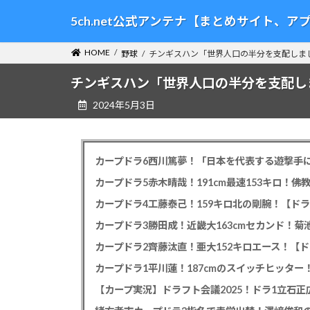
コ
ナ
5ch.net公式アンテナ【まとめサイト、
ン
ビ
テ
ゲ
HOME
野球
チンギスハン「世界人口の半分を支配しま
ン
ー
ツ
シ
チンギスハン「世界人口の半分を支配し
へ
ョ
2024年5月3日
ス
ン
キ
に
ッ
移
プ
動
カープドラ6西川篤夢！「日本を代表する遊撃手に
カープドラ5赤木晴哉！191cm最速153キロ！佛
カープドラ4工藤泰己！159キロ北の剛腕！【ドラ
カープドラ3勝田成！近畿大163cmセカンド！菊
カープドラ2齊藤汰直！亜大152キロエース！【ド
【カープ実況】ドラフト会議2025！ドラ1立石