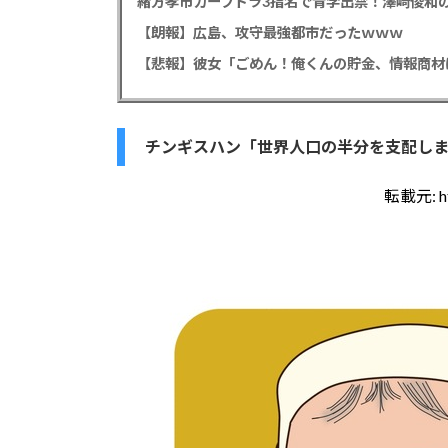
緒方孝市カープドラ3指名で青学出禁！澤﨑俊和の
【朗報】広島、攻守最強都市だったｗｗｗ
チンギスハン「世界人口の半分を支配し
転載元:
h