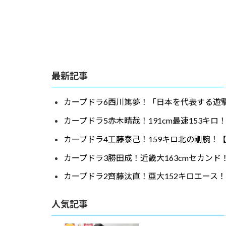
最新記事
カープドラ6西川篤夢！「日本を代表する遊撃
カープドラ5赤木晴哉！191cm最速153キ
カープドラ4工藤泰己！159キロ北の剛腕！【
カープドラ3勝田成！近畿大163cmセカンド
カープドラ2齊藤汰直！亜大152キロエース！
人気記事