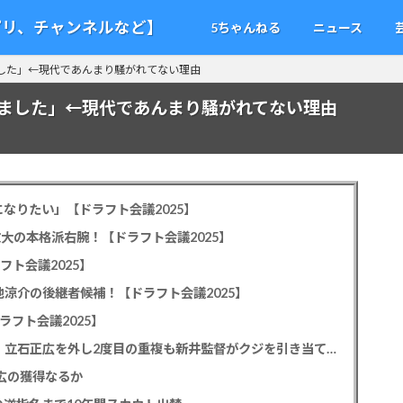
アプリ、チャンネルなど】
5ちゃんねる
ニュース
した」←現代であんまり騒がれてない理由
ました」←現代であんまり騒がれてない理由
なりたい」【ドラフト会議2025】
教大の本格派右腕！【ドラフト会議2025】
フト会議2025】
池涼介の後継者候補！【ドラフト会議2025】
ラフト会議2025】
カープドラ1平川蓮！187cmのスイッチヒッター！立石正広を外し2度目の重複も新井監督がクジを引き当てる！【ドラフト会議2025】
正広の獲得なるか