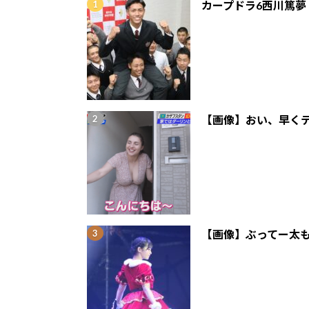
カープドラ6西川篤夢
【画像】おい、早くテ
【画像】ぶってー太も