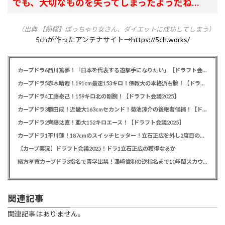
でも、大切なものを失ってしまったようだね…
（出典 【朗報】ぽっちゃり女さん、ダイエットに成功してしまう）
5chが作ったアンテナサイト→
https://5ch.works/
カープドラ6西川篤夢！「日本を代表する遊撃手になりたい」【ドラフト会議2025】
カープドラ5赤木晴哉！191cm最速153キロ！佛教大の本格派右腕！【ドラフト会議2025】
カープドラ4工藤泰己！159キロ北の剛腕！【ドラフト会議2025】
カープドラ3勝田成！近畿大163cmセカンド！菊池涼介の後継者候補！【ドラフト会議2025】
カープドラ2齊藤汰直！亜大152キロエース！【ドラフト会議2025】
カープドラ1平川蓮！187cmのスイッチヒッター！立石正広を外し2度目の重複も新井監督がクジを引き当てる！【ドラフト会議2025】
【カープ実況】ドラフト会議2025！ドラ1立石正広の獲得なるか
緒方孝市カープドラ3指名で青学出禁！澤﨑俊和の逆指名まで10年間スカウト出禁
関連記事
関連記事はありません。