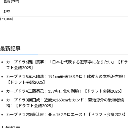
芸能 (282)
野球
(71,400)
最新記事
カープドラ6西川篤夢！「日本を代表する遊撃手になりたい」【ドラ
フト会議2025】
カープドラ5赤木晴哉！191cm最速153キロ！佛教大の本格派右腕！
【ドラフト会議2025】
カープドラ4工藤泰己！159キロ北の剛腕！【ドラフト会議2025】
カープドラ3勝田成！近畿大163cmセカンド！菊池涼介の後継者候
補！【ドラフト会議2025】
カープドラ2齊藤汰直！亜大152キロエース！【ドラフト会議2025】