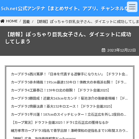
コ
ナ
5ch.net公式アンテナ【まとめサイト、アプリ、チャンネルなど】
ン
ビ
テ
ゲ
HOME
ン
ー
芸能
【朗報】ぽっちゃり巨乳女子さん、ダイエットに成功してし
ツ
シ
【朗報】ぽっちゃり巨乳女子さん、ダイエットに成功
へ
ョ
ス
ン
してしまう
キ
に
2023年12月22日
ッ
移
プ
動
カープドラ6西川篤夢！「日本を代表する遊撃手になりたい」【ドラフト会議2025】
カープドラ5赤木晴哉！191cm最速153キロ！佛教大の本格派右腕！【ドラフト会議2025】
カープドラ4工藤泰己！159キロ北の剛腕！【ドラフト会議2025】
カープドラ3勝田成！近畿大163cmセカンド！菊池涼介の後継者候補！【ドラフト会議2025】
カープドラ2齊藤汰直！亜大152キロエース！【ドラフト会議2025】
カープドラ1平川蓮！187cmのスイッチヒッター！立石正広を外し2度目の重複も新井監督がクジを引き当てる！【ドラフト会議2025】
【カープ実況】ドラフト会議2025！ドラ1立石正広の獲得なるか
緒方孝市カープドラ3指名で青学出禁！澤﨑俊和の逆指名まで10年間スカウト出禁
【朗報】広島、攻守最強都市だったｗｗｗ