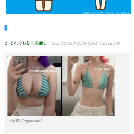
1
それでも動く名無し
：2023/12/19(火) 21:09:21.81
ID:EIIzxpAd0
（出典 i.imgur.com）