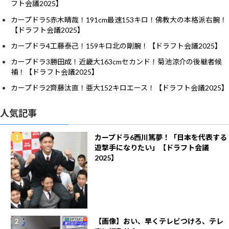
フト会議2025】
カープドラ5赤木晴哉！191cm最速153キロ！佛教大の本格派右腕！
【ドラフト会議2025】
カープドラ4工藤泰己！159キロ北の剛腕！【ドラフト会議2025】
カープドラ3勝田成！近畿大163cmセカンド！菊池涼介の後継者候
補！【ドラフト会議2025】
カープドラ2齊藤汰直！亜大152キロエース！【ドラフト会議2025】
人気記事
カープドラ6西川篤夢！「日本を代表する
遊撃手になりたい」【ドラフト会議
2025】
【画像】おい、早くテレビつけろ、テレ