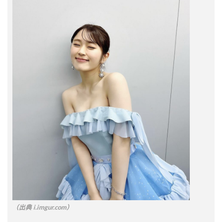
（出典 i.imgur.com）