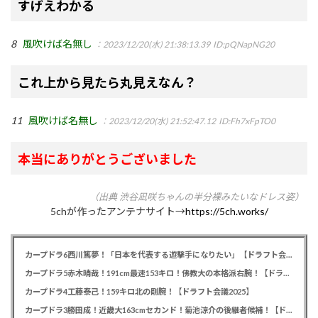
すげえわかる
8
風吹けば名無し
：2023/12/20(水) 21:38:13.39
ID:pQNapNG20
これ上から見たら丸見えなん？
11
風吹けば名無し
：2023/12/20(水) 21:52:47.12
ID:Fh7xFpTO0
本当にありがとうございました
（出典 渋谷凪咲ちゃんの半分裸みたいなドレス姿）
5chが作ったアンテナサイト→
https://5ch.works/
カープドラ6西川篤夢！「日本を代表する遊撃手になりたい」【ドラフト会議2025】
カープドラ5赤木晴哉！191cm最速153キロ！佛教大の本格派右腕！【ドラフト会議2025】
カープドラ4工藤泰己！159キロ北の剛腕！【ドラフト会議2025】
カープドラ3勝田成！近畿大163cmセカンド！菊池涼介の後継者候補！【ドラフト会議2025】