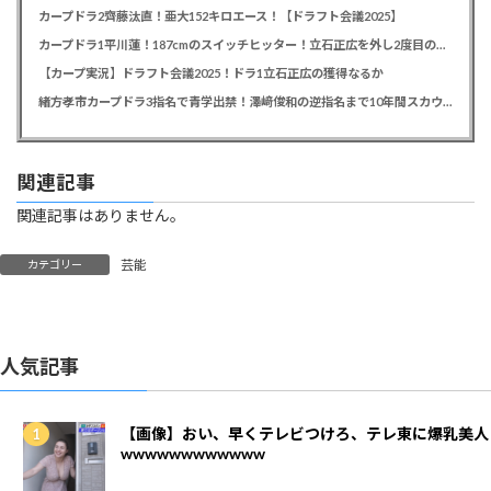
カープドラ2齊藤汰直！亜大152キロエース！【ドラフト会議2025】
カープドラ1平川蓮！187cmのスイッチヒッター！立石正広を外し2度目の重複も新井監督がクジを引き当てる！【ドラフト会議2025】
【カープ実況】ドラフト会議2025！ドラ1立石正広の獲得なるか
緒方孝市カープドラ3指名で青学出禁！澤﨑俊和の逆指名まで10年間スカウト出禁
関連記事
関連記事はありません。
芸能
カテゴリー
人気記事
【画像】おい、早くテレビつけろ、テレ東に爆乳美人
wwwwwwwwwwww