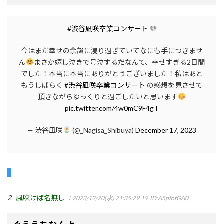
#渋谷凪咲卒業コンサート
🩵
今はまだ幸せの余韻に浸り過ぎていてなにも手につきませ
ん
まさか嬉し泣きで号泣するだなんて、幸せすぎる2日間
でした！本当に本当にありがとうございました！私はあと
もうしばらく
#渋谷凪咲卒業コンサート
の感想を見させて
頂きながらゆっくりと過ごしたいと思います
pic.twitter.com/4w0mC9F4gT
— 渋谷凪咲
(@_Nagisa_Shibuya)
December 17, 2023
2
風吹けば名無し
：2023/12/20(水) 21:35:29.19
ID:A5ptofGA0