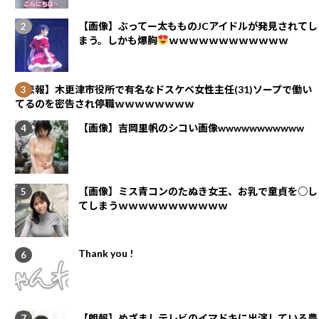
【画像】ぶってー太もものJCアイドルが発見されてし
まう。しかも爆胸
ｗｗｗｗｗｗｗｗｗｗｗｗ
【悲報】木更津市役所で有名なドスケベ女性主任(31)ソープで働い
てるのを密告され停職ｗｗｗｗｗｗｗｗ
【画像】吉岡里帆のシコい画像wwwwwwwwwww
【画像】ミス青コンのたぬき女王、お乳で童貞を○し
てしまうｗｗｗｗｗｗｗｗｗｗｗ
Thank you !
【朗報】めざましテレビのイマドキに出演している豊