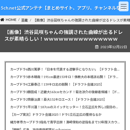
コ
ナ
5ch.net公式アンテナ【まとめサイト、アプリ、チャンネルなど】
ン
ビ
テ
ゲ
HOME
ン
ー
芸能
【画像】渋谷凪咲ちゃんの強調された曲線が出るドレスが素
ツ
シ
【画像】渋谷凪咲ちゃんの強調された曲線が出るドレ
へ
ョ
ス
ン
スが素晴らしい！ｗｗｗｗｗｗｗｗｗｗｗｗｗｗｗ
キ
に
2023年12月22日
ッ
移
プ
動
カープドラ6西川篤夢！「日本を代表する遊撃手になりたい」【ドラフト会議2025】
カープドラ5赤木晴哉！191cm最速153キロ！佛教大の本格派右腕！【ドラフト会議2025】
カープドラ4工藤泰己！159キロ北の剛腕！【ドラフト会議2025】
カープドラ3勝田成！近畿大163cmセカンド！菊池涼介の後継者候補！【ドラフト会議2025】
カープドラ2齊藤汰直！亜大152キロエース！【ドラフト会議2025】
カープドラ1平川蓮！187cmのスイッチヒッター！立石正広を外し2度目の重複も新井監督がクジを引き当てる！【ドラフト会議2025】
【カープ実況】ドラフト会議2025！ドラ1立石正広の獲得なるか
緒方孝市カープドラ3指名で青学出禁！澤﨑俊和の逆指名まで10年間スカウト出禁
【朗報】広島、攻守最強都市だったｗｗｗ