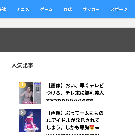
芸能
アニメ
ゲーム
野球
サッカー
スポーツ
人気記事
【画像】おい、早くテレビ
つけろ、テレ東に爆乳美人
wwwwwwwwwwww
【画像】ぶってー太ももの
JCアイドルが発見されて
しまう。しかも爆胸
ｗ
ｗｗｗｗｗｗｗｗｗｗｗ