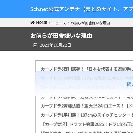
コ
ナ
5ch.net公式アンテナ【まとめサイト、
ン
ビ
テ
ゲ
HOME
ニュース
お前らが田舎嫌いな理由
ン
ー
ツ
シ
お前らが田舎嫌いな理由
へ
ョ
2023年10月22日
ス
ン
キ
に
ッ
移
プ
動
カープドラ6西川篤夢！「日本を代表する遊撃手に
カープドラ5赤木晴哉！191cm最速153キロ！佛
続
カープドラ4工藤泰己！159キロ北の剛腕！【ドラ
カープドラ3勝田成！近畿大163cmセカンド！菊
カープドラ2齊藤汰直！亜大152キロエース！【ド
【カープ実況】ドラフト会議2025！ドラ1立石