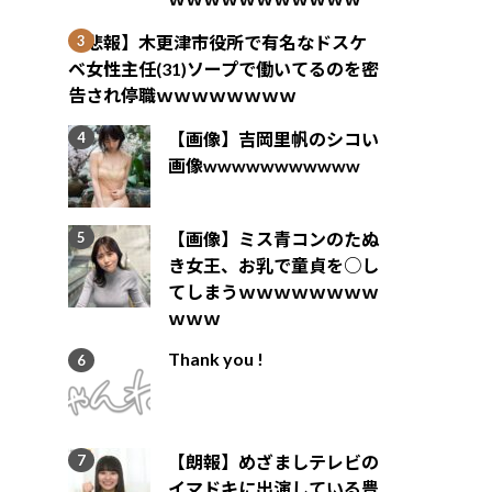
【悲報】木更津市役所で有名なドスケ
ベ女性主任(31)ソープで働いてるのを密
告され停職ｗｗｗｗｗｗｗｗ
【画像】吉岡里帆のシコい
画像wwwwwwwwwww
【画像】ミス青コンのたぬ
き女王、お乳で童貞を○し
てしまうｗｗｗｗｗｗｗｗ
ｗｗｗ
Thank you !
【朗報】めざましテレビの
イマドキに出演している豊