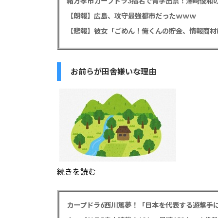
緒方孝市カープドラ3指名で青学出禁！澤﨑俊和の
【朗報】広島、攻守最強都市だったｗｗｗ
お前らが田舎嫌いな理由
続きを読む
カープドラ6西川篤夢！「日本を代表する遊撃手に