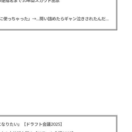
逆指名まで10年間スカウト出禁
【悲報】彼女「ごめん！俺くんの貯金、情報商材に使っちゃった」→…問い詰めたらギャン泣きされたんだが俺が悪いのか？
なりたい」【ドラフト会議2025】