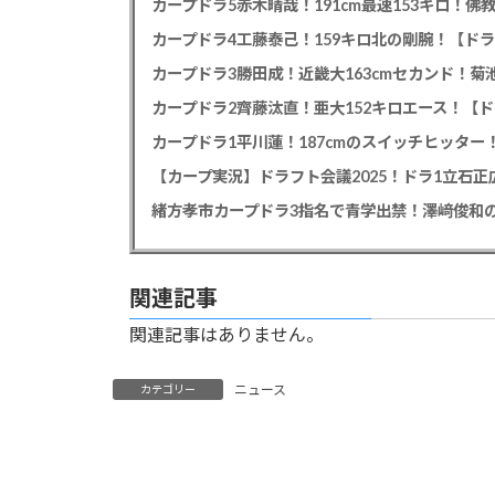
カープドラ5赤木晴哉！191cm最速153キロ！佛
カープドラ4工藤泰己！159キロ北の剛腕！【ドラ
カープドラ3勝田成！近畿大163cmセカンド！菊
カープドラ2齊藤汰直！亜大152キロエース！【ド
【カープ実況】ドラフト会議2025！ドラ1立石
緒方孝市カープドラ3指名で青学出禁！澤﨑俊和の
関連記事
関連記事はありません。
ニュース
カテゴリー