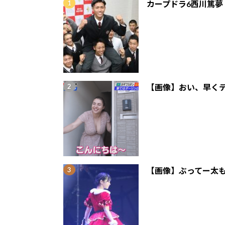
カープドラ6西川篤夢
【画像】おい、早くテ
【画像】ぶってー太も