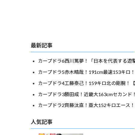
最新記事
カープドラ6西川篤夢！「日本を代表する遊撃
カープドラ5赤木晴哉！191cm最速153キ
カープドラ4工藤泰己！159キロ北の剛腕！【
カープドラ3勝田成！近畿大163cmセカンド
カープドラ2齊藤汰直！亜大152キロエース！
人気記事