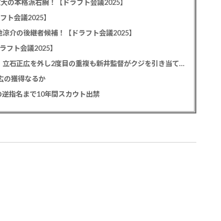
教大の本格派右腕！【ドラフト会議2025】
フト会議2025】
池涼介の後継者候補！【ドラフト会議2025】
ラフト会議2025】
カープドラ1平川蓮！187cmのスイッチヒッター！立石正広を外し2度目の重複も新井監督がクジを引き当てる！【ドラフト会議2025】
正広の獲得なるか
逆指名まで10年間スカウト出禁