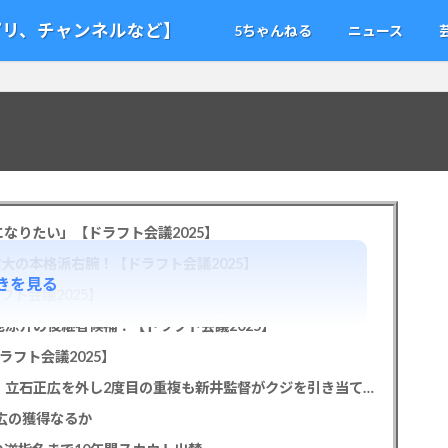
アプリ、チャンネルなど】
5ちゃんねる
ニュース
なりたい」【ドラフト会議2025】
教大の本格派右腕！【ドラフト会議2025】
きを見る
フト会議2025】
池涼介の後継者候補！【ドラフト会議2025】
ラフト会議2025】
カープドラ1平川蓮！187cmのスイッチヒッター！立石正広を外し2度目の重複も新井監督がクジを引き当てる！【ドラフト会議2025】
正広の獲得なるか