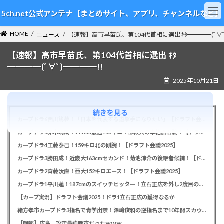
コ
ナ
5ch.net公式アンテナ【まとめサイト、アプリ、チャンネルなど】
ン
ビ
テ
ゲ
HOME
ン
ー
ニュース
【速報】高市早苗氏、第104代首相に選出 ｷﾀ━━━━(ﾟ∀ﾟ
ツ
シ
【速報】高市早苗氏、第104代首相に選出 ｷﾀ
へ
ョ
ス
ン
━━━━(ﾟ∀ﾟ)━━━━!!
キ
に
2025年10月21日
ッ
移
プ
動
続きを見る
カープドラ6西川篤夢！「日本を代表する遊撃手になりたい」【ドラフト会議2025】
カープドラ5赤木晴哉！191cm最速153キロ！佛教大の本格派右腕！【ドラフト会議2025】
カープドラ4工藤泰己！159キロ北の剛腕！【ドラフト会議2025】
カープドラ3勝田成！近畿大163cmセカンド！菊池涼介の後継者候補！【ドラフト会議2025】
カープドラ2齊藤汰直！亜大152キロエース！【ドラフト会議2025】
カープドラ1平川蓮！187cmのスイッチヒッター！立石正広を外し2度目の重複も新井監督がクジを引き当てる！【ドラフト会議2025】
【カープ実況】ドラフト会議2025！ドラ1立石正広の獲得なるか
緒方孝市カープドラ3指名で青学出禁！澤﨑俊和の逆指名まで10年間スカウト出禁
【朗報】広島、攻守最強都市だったｗｗｗ