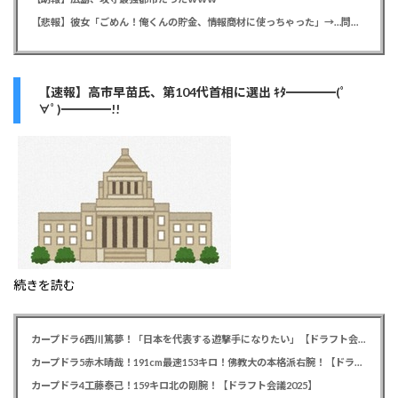
【悲報】彼女「ごめん！俺くんの貯金、情報商材に使っちゃった」→…問い詰めたらギャン泣きされたんだが俺が悪いのか？
【速報】高市早苗氏、第104代首相に選出 ｷﾀ━━━━(ﾟ
∀ﾟ)━━━━!!
続きを読む
カープドラ6西川篤夢！「日本を代表する遊撃手になりたい」【ドラフト会議2025】
カープドラ5赤木晴哉！191cm最速153キロ！佛教大の本格派右腕！【ドラフト会議2025】
カープドラ4工藤泰己！159キロ北の剛腕！【ドラフト会議2025】