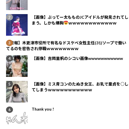
【画像】ぶってー太もものJCアイドルが発見されてし
まう。しかも爆胸
ｗｗｗｗｗｗｗｗｗｗｗｗ
【悲報】木更津市役所で有名なドスケベ女性主任(31)ソープで働い
てるのを密告され停職ｗｗｗｗｗｗｗｗ
【画像】吉岡里帆のシコい画像wwwwwwwwwww
【画像】ミス青コンのたぬき女王、お乳で童貞を○し
てしまうｗｗｗｗｗｗｗｗｗｗｗ
Thank you !