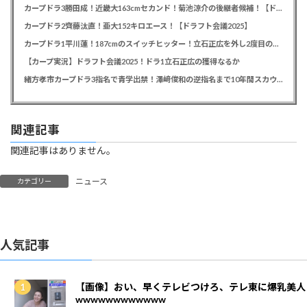
カープドラ3勝田成！近畿大163cmセカンド！菊池涼介の後継者候補！【ドラフト会議2025】
カープドラ2齊藤汰直！亜大152キロエース！【ドラフト会議2025】
カープドラ1平川蓮！187cmのスイッチヒッター！立石正広を外し2度目の重複も新井監督がクジを引き当てる！【ドラフト会議2025】
【カープ実況】ドラフト会議2025！ドラ1立石正広の獲得なるか
緒方孝市カープドラ3指名で青学出禁！澤﨑俊和の逆指名まで10年間スカウト出禁
関連記事
関連記事はありません。
ニュース
カテゴリー
人気記事
【画像】おい、早くテレビつけろ、テレ東に爆乳美人
wwwwwwwwwwww