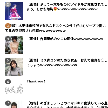
【画像】ぶってー太もものJCアイドルが発見されてし
まう。しかも爆胸
ｗｗｗｗｗｗｗｗｗｗｗｗ
【悲報】木更津市役所で有名なドスケベ女性主任(31)ソープで働い
てるのを密告され停職ｗｗｗｗｗｗｗｗ
【画像】吉岡里帆のシコい画像wwwwwwwwwww
【画像】ミス青コンのたぬき女王、お乳で童貞を○し
てしまうｗｗｗｗｗｗｗｗｗｗｗ
Thank you !
【朗報】めざましテレビのイマドキに出演している豊
島心桜さん、とんでもない水着姿を披露する （※画像