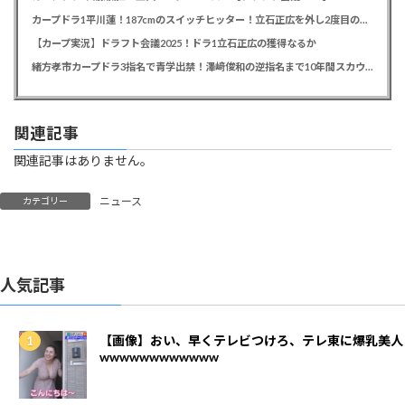
カープドラ1平川蓮！187cmのスイッチヒッター！立石正広を外し2度目の重複も新井監督がクジを引き当てる！【ドラフト会議2025】
【カープ実況】ドラフト会議2025！ドラ1立石正広の獲得なるか
緒方孝市カープドラ3指名で青学出禁！澤﨑俊和の逆指名まで10年間スカウト出禁
関連記事
関連記事はありません。
ニュース
カテゴリー
人気記事
【画像】おい、早くテレビつけろ、テレ東に爆乳美人
wwwwwwwwwwww