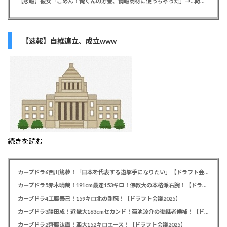
【悲報】彼女「ごめん！俺くんの貯金、情報商材に使っちゃった」→…問い詰めたらギャン泣きされたんだが俺が悪いのか？
【速報】自維連立、成立www
続きを読む
カープドラ6西川篤夢！「日本を代表する遊撃手になりたい」【ドラフト会議2025】
カープドラ5赤木晴哉！191cm最速153キロ！佛教大の本格派右腕！【ドラフト会議2025】
カープドラ4工藤泰己！159キロ北の剛腕！【ドラフト会議2025】
カープドラ3勝田成！近畿大163cmセカンド！菊池涼介の後継者候補！【ドラフト会議2025】
カープドラ2齊藤汰直！亜大152キロエース！【ドラフト会議2025】