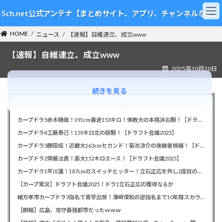
コ
ナ
5ch.net公式アンテナ【まとめサイト、アプリ、チャンネルなど】
ン
ビ
テ
ゲ
HOME
ン
ー
ニュース
【速報】自維連立、成立www
ツ
シ
【速報】自維連立、成立www
へ
ョ
ス
ン
2025年10月20日
キ
に
ッ
移
続きを見る
プ
動
カープドラ6西川篤夢！「日本を代表する遊撃手になりたい」【ドラフト会議2025】
カープドラ5赤木晴哉！191cm最速153キロ！佛教大の本格派右腕！【ドラフト会議2025】
カープドラ4工藤泰己！159キロ北の剛腕！【ドラフト会議2025】
カープドラ3勝田成！近畿大163cmセカンド！菊池涼介の後継者候補！【ドラフト会議2025】
カープドラ2齊藤汰直！亜大152キロエース！【ドラフト会議2025】
カープドラ1平川蓮！187cmのスイッチヒッター！立石正広を外し2度目の重複も新井監督がクジを引き当てる！【ドラフト会議2025】
【カープ実況】ドラフト会議2025！ドラ1立石正広の獲得なるか
緒方孝市カープドラ3指名で青学出禁！澤﨑俊和の逆指名まで10年間スカウト出禁
【朗報】広島、攻守最強都市だったｗｗｗ