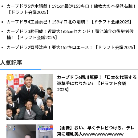
カープドラ5赤木晴哉！191cm最速153キロ！佛教大の本格派右腕！
【ドラフト会議2025】
カープドラ4工藤泰己！159キロ北の剛腕！【ドラフト会議2025】
カープドラ3勝田成！近畿大163cmセカンド！菊池涼介の後継者候
補！【ドラフト会議2025】
カープドラ2齊藤汰直！亜大152キロエース！【ドラフト会議2025】
人気記事
カープドラ6西川篤夢！「日本を代表する
遊撃手になりたい」【ドラフト会議
2025】
【画像】おい、早くテレビつけろ、テレ
東に爆乳美人wwwwwwwwwwww