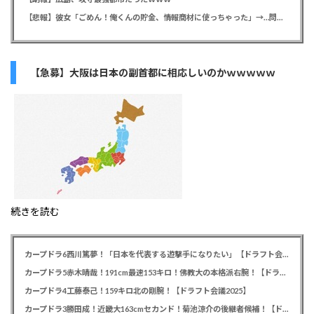
【悲報】彼女「ごめん！俺くんの貯金、情報商材に使っちゃった」→…問い詰めたらギャン泣きされたんだが俺が悪いのか？
【急募】大阪は日本の副首都に相応しいのかｗｗｗｗｗ
続きを読む
カープドラ6西川篤夢！「日本を代表する遊撃手になりたい」【ドラフト会議2025】
カープドラ5赤木晴哉！191cm最速153キロ！佛教大の本格派右腕！【ドラフト会議2025】
カープドラ4工藤泰己！159キロ北の剛腕！【ドラフト会議2025】
カープドラ3勝田成！近畿大163cmセカンド！菊池涼介の後継者候補！【ドラフト会議2025】