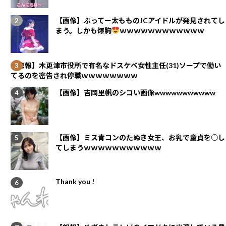
【画像】ぶってー太もものJCアイドルが発見されてし
まう。しかも爆胸
ｗｗｗｗｗｗｗｗｗｗｗｗ
【悲報】木更津市役所で有名なドスケベ女性主任(31)ソープで働い
てるのを密告され停職ｗｗｗｗｗｗｗｗ
【画像】吉岡里帆のシコい画像wwwwwwwwwww
【画像】ミス青コンのたぬき女王、お乳で童貞を○し
てしまうｗｗｗｗｗｗｗｗｗｗｗ
Thank you !