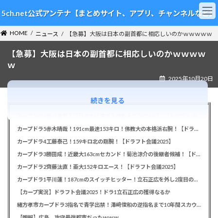
コ
ナ
5ch.net公式アンテナ【まとめサイト、アプリ、チャンネルなど】
ン
ビ
テ
ゲ
HOME
ン
ー
ニュース
【急募】大阪は日本の副首都に相応しいのかｗｗｗｗｗ
ツ
シ
【急募】大阪は日本の副首都に相応しいのかｗｗｗｗ
へ
ョ
ス
ン
ｗ
キ
に
2025年10月20日
ッ
移
プ
動
続きを見る
カープドラ6西川篤夢！「日本を代表する遊撃手になりたい」【ドラフト会議2025】
カープドラ5赤木晴哉！191cm最速153キロ！佛教大の本格派右腕！【ドラフト会議2025】
カープドラ4工藤泰己！159キロ北の剛腕！【ドラフト会議2025】
カープドラ3勝田成！近畿大163cmセカンド！菊池涼介の後継者候補！【ドラフト会議2025】
カープドラ2齊藤汰直！亜大152キロエース！【ドラフト会議2025】
カープドラ1平川蓮！187cmのスイッチヒッター！立石正広を外し2度目の重複も新井監督がクジを引き当てる！【ドラフト会議2025】
【カープ実況】ドラフト会議2025！ドラ1立石正広の獲得なるか
緒方孝市カープドラ3指名で青学出禁！澤﨑俊和の逆指名まで10年間スカウト出禁
【朗報】広島、攻守最強都市だったｗｗｗ