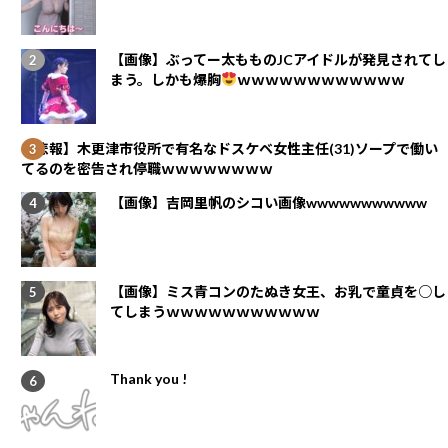
【画像】ぶってー太もものJCアイドルが発見されてし
まう。しかも爆胸
ｗｗｗｗｗｗｗｗｗｗｗｗ
【悲報】木更津市役所で有名なドスケベ女性主任(31)ソープで働い
てるのを密告され停職ｗｗｗｗｗｗｗｗ
【画像】吉岡里帆のシコい画像wwwwwwwwwww
【画像】ミス青コンのたぬき女王、お乳で童貞を○し
てしまうｗｗｗｗｗｗｗｗｗｗｗ
Thank you !