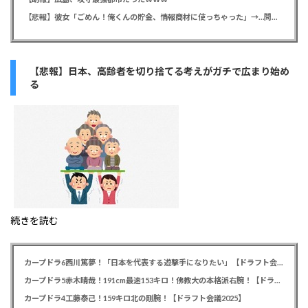
【悲報】彼女「ごめん！俺くんの貯金、情報商材に使っちゃった」→…問い詰めたらギャン泣きされたんだが俺が悪いのか？
【悲報】日本、高齢者を切り捨てる考えがガチで広まり始め
る
続きを読む
カープドラ6西川篤夢！「日本を代表する遊撃手になりたい」【ドラフト会議2025】
カープドラ5赤木晴哉！191cm最速153キロ！佛教大の本格派右腕！【ドラフト会議2025】
カープドラ4工藤泰己！159キロ北の剛腕！【ドラフト会議2025】