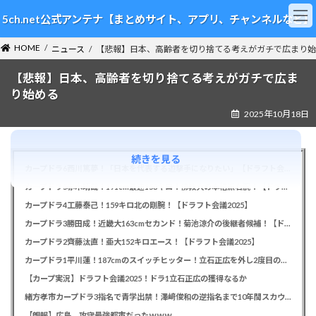
コ
ナ
5ch.net公式アンテナ【まとめサイト、アプリ、チャンネルなど】
ン
ビ
テ
ゲ
HOME
ン
ー
ニュース
【悲報】日本、高齢者を切り捨てる考えがガチで広まり始
ツ
シ
【悲報】日本、高齢者を切り捨てる考えがガチで広ま
へ
ョ
ス
ン
り始める
キ
に
2025年10月18日
ッ
移
プ
動
続きを見る
カープドラ6西川篤夢！「日本を代表する遊撃手になりたい」【ドラフト会議2025】
カープドラ5赤木晴哉！191cm最速153キロ！佛教大の本格派右腕！【ドラフト会議2025】
カープドラ4工藤泰己！159キロ北の剛腕！【ドラフト会議2025】
カープドラ3勝田成！近畿大163cmセカンド！菊池涼介の後継者候補！【ドラフト会議2025】
カープドラ2齊藤汰直！亜大152キロエース！【ドラフト会議2025】
カープドラ1平川蓮！187cmのスイッチヒッター！立石正広を外し2度目の重複も新井監督がクジを引き当てる！【ドラフト会議2025】
【カープ実況】ドラフト会議2025！ドラ1立石正広の獲得なるか
緒方孝市カープドラ3指名で青学出禁！澤﨑俊和の逆指名まで10年間スカウト出禁
【朗報】広島、攻守最強都市だったｗｗｗ