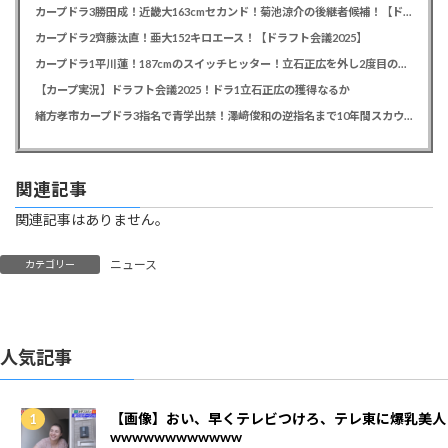
カープドラ3勝田成！近畿大163cmセカンド！菊池涼介の後継者候補！【ドラフト会議2025】
カープドラ2齊藤汰直！亜大152キロエース！【ドラフト会議2025】
カープドラ1平川蓮！187cmのスイッチヒッター！立石正広を外し2度目の重複も新井監督がクジを引き当てる！【ドラフト会議2025】
【カープ実況】ドラフト会議2025！ドラ1立石正広の獲得なるか
緒方孝市カープドラ3指名で青学出禁！澤﨑俊和の逆指名まで10年間スカウト出禁
関連記事
関連記事はありません。
ニュース
カテゴリー
人気記事
【画像】おい、早くテレビつけろ、テレ東に爆乳美人
wwwwwwwwwwww