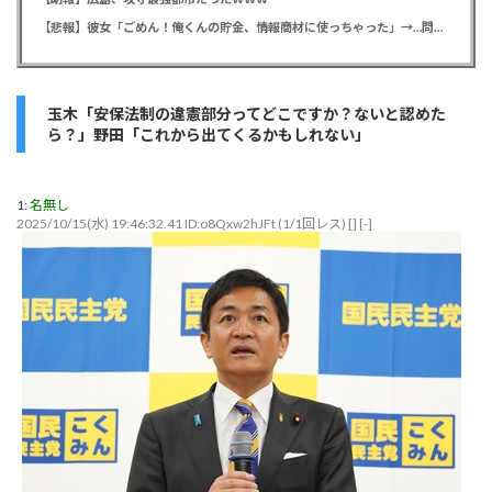
【悲報】彼女「ごめん！俺くんの貯金、情報商材に使っちゃった」→…問い詰めたらギャン泣きされたんだが俺が悪いのか？
玉木「安保法制の違憲部分ってどこですか？ないと認めた
ら？」野田「これから出てくるかもしれない」
1:
名無し
2025/10/15(水) 19:46:32.41 ID:o8Qxw2hJFt (1/1回レス) [] [-]