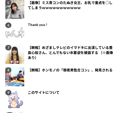
【画像】ミス青コンのたぬき女王、お乳で童貞を○し
てしまうｗｗｗｗｗｗｗｗｗｗｗ
Thank you !
【朗報】めざましテレビのイマドキに出演している豊
島心桜さん、とんでもない水着姿を披露する （※画像
あり）
【朗報】ホンモノの「弱者男性合コン」、発見される
このサイトについて