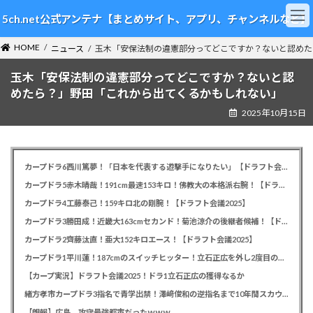
コ
ナ
5ch.net公式アンテナ【まとめサイト、アプリ、チャンネルなど】
ン
ビ
テ
ゲ
HOME
ン
ー
ニュース
玉木「安保法制の違憲部分ってどこですか？ないと認めた
ツ
シ
玉木「安保法制の違憲部分ってどこですか？ないと認
へ
ョ
ス
ン
めたら？」野田「これから出てくるかもしれない」
キ
に
2025年10月15日
ッ
移
プ
動
カープドラ6西川篤夢！「日本を代表する遊撃手になりたい」【ドラフト会議2025】
カープドラ5赤木晴哉！191cm最速153キロ！佛教大の本格派右腕！【ドラフト会議2025】
カープドラ4工藤泰己！159キロ北の剛腕！【ドラフト会議2025】
カープドラ3勝田成！近畿大163cmセカンド！菊池涼介の後継者候補！【ドラフト会議2025】
カープドラ2齊藤汰直！亜大152キロエース！【ドラフト会議2025】
カープドラ1平川蓮！187cmのスイッチヒッター！立石正広を外し2度目の重複も新井監督がクジを引き当てる！【ドラフト会議2025】
【カープ実況】ドラフト会議2025！ドラ1立石正広の獲得なるか
緒方孝市カープドラ3指名で青学出禁！澤﨑俊和の逆指名まで10年間スカウト出禁
【朗報】広島、攻守最強都市だったｗｗｗ