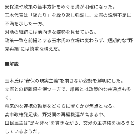
安保法や政策の基本方針をめぐる溝が明確になった。
玉木代表は「隔たり」を繰り返し強調し、立憲の説明不足に
不満を示した一方、
対話の継続には前向きな姿勢を見せている。
政策一致を前提とする玉木氏の立場は変わらず、短期的な“野
党再編”には慎重な構えだ。
■解説
玉木氏は“安保の現実主義”を崩さない姿勢を鮮明にした。
立憲との距離感を保つ一方で、維新とは政策的な共通点も多
く、
将来的な連携の軸足をどちらに置くかが焦点となる。
高市政権発足後、野党間の再編機運が高まる中、
国民民主は“是々非々”を貫きながら、交渉の主導権を握ろうと
しているようだ。