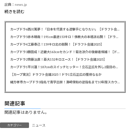
出典：
news.jp
続きを読む
カープドラ6西川篤夢！「日本を代表する遊撃手になりたい」【ドラフト会議2025】
カープドラ5赤木晴哉！191cm最速153キロ！佛教大の本格派右腕！【ドラフト会議2025】
カープドラ4工藤泰己！159キロ北の剛腕！【ドラフト会議2025】
カープドラ3勝田成！近畿大163cmセカンド！菊池涼介の後継者候補！【ドラフト会議2025】
カープドラ2齊藤汰直！亜大152キロエース！【ドラフト会議2025】
カープドラ1平川蓮！187cmのスイッチヒッター！立石正広を外し2度目の重複も新井監督がクジを引き当てる！【ドラフト会議2025】
【カープ実況】ドラフト会議2025！ドラ1立石正広の獲得なるか
緒方孝市カープドラ3指名で青学出禁！澤﨑俊和の逆指名まで10年間スカウト出禁
関連記事
関連記事はありません。
ニュース
カテゴリー