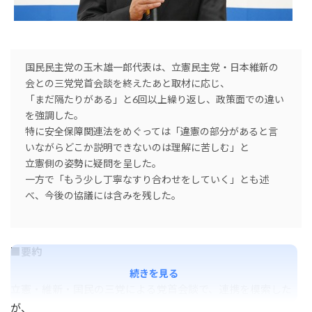
国民民主党の玉木雄一郎代表は、立憲民主党・日本維新の
会との三党党首会談を終えたあと取材に応じ、
「まだ隔たりがある」と6回以上繰り返し、政策面での違い
を強調した。
特に安全保障関連法をめぐっては「違憲の部分があると言
いながらどこか説明できないのは理解に苦しむ」と
立憲側の姿勢に疑問を呈した。
一方で「もう少し丁寧なすり合わせをしていく」とも述
べ、今後の協議には含みを残した。
■要約
続きを見る
立憲・維新・国民の三党による党首会談で、連携を模索した
が、