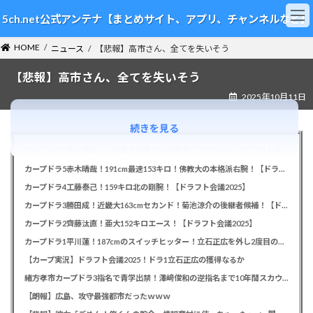
コ
ナ
5ch.net公式アンテナ【まとめサイト、アプリ、チャンネルなど】
ン
ビ
テ
ゲ
HOME
ン
ー
ニュース
【悲報】高市さん、全てを失いそう
ツ
シ
【悲報】高市さん、全てを失いそう
へ
ョ
ス
ン
2025年10月11日
キ
に
ッ
移
続きを見る
プ
動
カープドラ6西川篤夢！「日本を代表する遊撃手になりたい」【ドラフト会議2025】
カープドラ5赤木晴哉！191cm最速153キロ！佛教大の本格派右腕！【ドラフト会議2025】
カープドラ4工藤泰己！159キロ北の剛腕！【ドラフト会議2025】
カープドラ3勝田成！近畿大163cmセカンド！菊池涼介の後継者候補！【ドラフト会議2025】
カープドラ2齊藤汰直！亜大152キロエース！【ドラフト会議2025】
カープドラ1平川蓮！187cmのスイッチヒッター！立石正広を外し2度目の重複も新井監督がクジを引き当てる！【ドラフト会議2025】
【カープ実況】ドラフト会議2025！ドラ1立石正広の獲得なるか
緒方孝市カープドラ3指名で青学出禁！澤﨑俊和の逆指名まで10年間スカウト出禁
【朗報】広島、攻守最強都市だったｗｗｗ