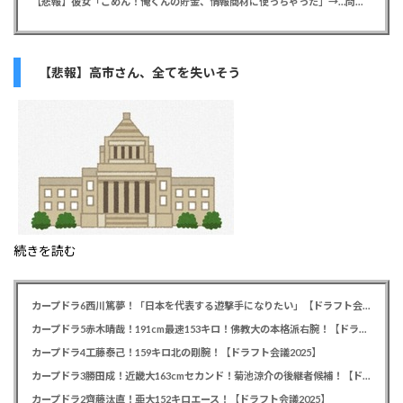
【悲報】彼女「ごめん！俺くんの貯金、情報商材に使っちゃった」→…問い詰めたらギャン泣きされたんだが俺が悪いのか？
【悲報】高市さん、全てを失いそう
続きを読む
カープドラ6西川篤夢！「日本を代表する遊撃手になりたい」【ドラフト会議2025】
カープドラ5赤木晴哉！191cm最速153キロ！佛教大の本格派右腕！【ドラフト会議2025】
カープドラ4工藤泰己！159キロ北の剛腕！【ドラフト会議2025】
カープドラ3勝田成！近畿大163cmセカンド！菊池涼介の後継者候補！【ドラフト会議2025】
カープドラ2齊藤汰直！亜大152キロエース！【ドラフト会議2025】