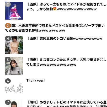
【画像】ぶってー太もものJCアイドルが発見されてし
まう。しかも爆胸
ｗｗｗｗｗｗｗｗｗｗｗｗ
【悲報】木更津市役所で有名なドスケベ女性主任(31)ソープで働い
てるのを密告され停職ｗｗｗｗｗｗｗｗ
【画像】吉岡里帆のシコい画像wwwwwwwwwww
【画像】ミス青コンのたぬき女王、お乳で童貞を○し
てしまうｗｗｗｗｗｗｗｗｗｗｗ
Thank you !
【朗報】めざましテレビのイマドキに出演している豊
島心桜さん、とんでもない水着姿を披露する （※画像