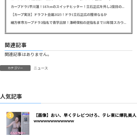
カープドラ1平川蓮！187cmのスイッチヒッター！立石正広を外し2度目の重複も新井監督がクジを引き当てる！【ドラフト会議2025】
【カープ実況】ドラフト会議2025！ドラ1立石正広の獲得なるか
緒方孝市カープドラ3指名で青学出禁！澤﨑俊和の逆指名まで10年間スカウト出禁
関連記事
関連記事はありません。
ニュース
カテゴリー
人気記事
【画像】おい、早くテレビつけろ、テレ東に爆乳美人
wwwwwwwwwwww