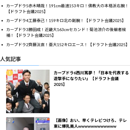
カープドラ5赤木晴哉！191cm最速153キロ！佛教大の本格派右腕！
【ドラフト会議2025】
カープドラ4工藤泰己！159キロ北の剛腕！【ドラフト会議2025】
カープドラ3勝田成！近畿大163cmセカンド！菊池涼介の後継者候
補！【ドラフト会議2025】
カープドラ2齊藤汰直！亜大152キロエース！【ドラフト会議2025】
人気記事
カープドラ6西川篤夢！「日本を代表する
遊撃手になりたい」【ドラフト会議
2025】
【画像】おい、早くテレビつけろ、テレ
東に爆乳美人wwwwwwwwwwww