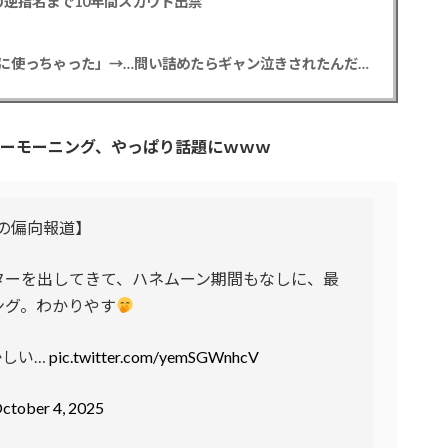
逆指名まで10年間スカウト出禁
【悲報】彼女「ごめん！俺くんの貯金、情報商材に使っちゃった」→…問い詰めたらギャン泣きされたんだが俺が悪いのか？
ーモーニング、やっぱり話題にｗｗｗ
の偏向報道】
ターを出してきて、ハネムーン期間もなしに、最
ング。わかりやす
かしい…
pic.twitter.com/yemSGWnhcV
ctober 4, 2025