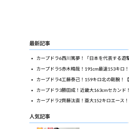
最新記事
カープドラ6西川篤夢！「日本を代表する遊撃
カープドラ5赤木晴哉！191cm最速153キ
カープドラ4工藤泰己！159キロ北の剛腕！【
カープドラ3勝田成！近畿大163cmセカンド
カープドラ2齊藤汰直！亜大152キロエース！
人気記事