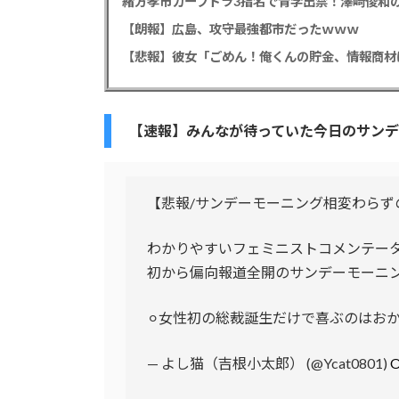
緒方孝市カープドラ3指名で青学出禁！澤﨑俊和の
【朗報】広島、攻守最強都市だったｗｗｗ
【速報】みんなが待っていた今日のサンデ
【悲報/サンデーモーニング相変わらず
わかりやすいフェミニストコメンテー
初から偏向報道全開のサンデーモーニ
⚪︎女性初の総裁誕生だけで喜ぶのはお
— よし猫（吉根小太郎） (@Ycat0801)
O