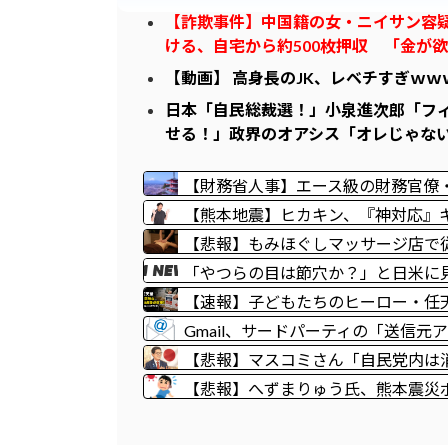
【詐欺事件】中国籍の女・ニイサン容疑
ける、自宅から約500枚押収 「金が
【動画】 高身長のJK、レベチすぎｗ
日本「自民総裁選！」小泉進次郎「フ
せる！」政界のオアシス「オレじゃない
【財務省人事】エース級の財務官僚・
かったから」
【熊本地震】ヒカキン、『神対応』
【悲報】もみほぐしマッサージ店で
ｗｗｗｗ
「やつらの目は節穴か？」と日米に
が続出、日英米の資産を処分して代
【速報】子どもたちのヒーロー・任
助法適用地域） 義援金5000万円寄付
Gmail、サードパーティの「送信
【悲報】マスコミさん「自民党内は消
で嘘が完全発覚 → ｗｗｗｗｗｗｗ
【悲報】へずまりゅう氏、熊本震災
が熱く感じる…」 → 野口健さん「