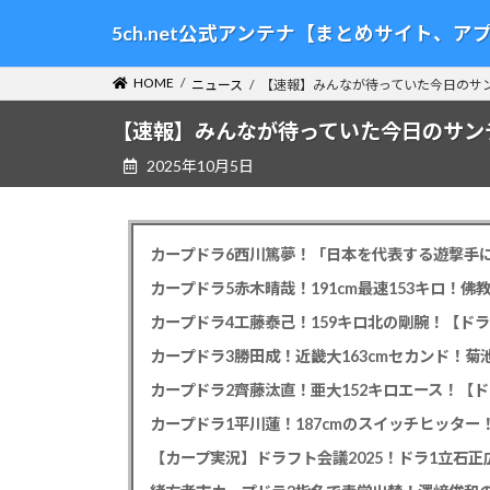
コ
ナ
5ch.net公式アンテナ【まとめサイト、
ン
ビ
テ
ゲ
HOME
ニュース
【速報】みんなが待っていた今日のサ
ン
ー
ツ
シ
【速報】みんなが待っていた今日のサン
へ
ョ
2025年10月5日
ス
ン
キ
に
ッ
移
プ
動
カープドラ6西川篤夢！「日本を代表する遊撃手に
カープドラ5赤木晴哉！191cm最速153キロ！佛
カープドラ4工藤泰己！159キロ北の剛腕！【ドラ
カープドラ3勝田成！近畿大163cmセカンド！菊
カープドラ2齊藤汰直！亜大152キロエース！【ド
【カープ実況】ドラフト会議2025！ドラ1立石