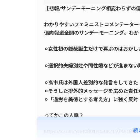
【悲報/サンデーモーニング相変わらずの
わかりやすいフェミニストコメンテーター
偏向報道全開のサンデーモーニング。わか
⚪︎女性初の総裁誕生だけで喜ぶのはおかし
⚪︎選択的夫婦別姓や同性婚などが進まな
⚪︎高市氏は外国人差別的な発言をしてきた
⚪︎そうした排外的メッセージを広めた責任
⚪︎「過労を美徳とする考え方」に強く反対
ってかこの人誰？
続
https://x.com/Ycat0801/status/19746184