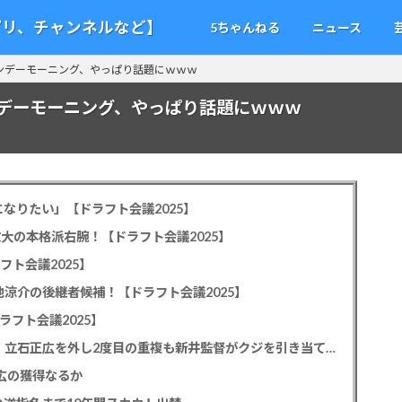
アプリ、チャンネルなど】
5ちゃんねる
ニュース
ンデーモーニング、やっぱり話題にｗｗｗ
デーモーニング、やっぱり話題にｗｗｗ
なりたい」【ドラフト会議2025】
教大の本格派右腕！【ドラフト会議2025】
フト会議2025】
池涼介の後継者候補！【ドラフト会議2025】
ラフト会議2025】
カープドラ1平川蓮！187cmのスイッチヒッター！立石正広を外し2度目の重複も新井監督がクジを引き当てる！【ドラフト会議2025】
正広の獲得なるか