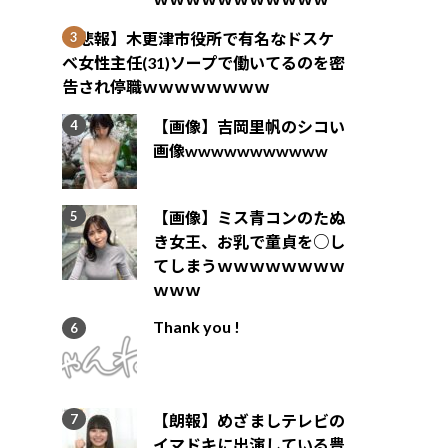
【悲報】木更津市役所で有名なドスケ
ベ女性主任(31)ソープで働いてるのを密
告され停職ｗｗｗｗｗｗｗｗ
【画像】吉岡里帆のシコい
画像wwwwwwwwwww
【画像】ミス青コンのたぬ
き女王、お乳で童貞を○し
てしまうｗｗｗｗｗｗｗｗ
ｗｗｗ
Thank you !
【朗報】めざましテレビの
イマドキに出演している豊