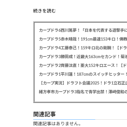
続きを読む
カープドラ6西川篤夢！「日本を代表する遊撃手に
カープドラ5赤木晴哉！191cm最速153キロ！佛
カープドラ4工藤泰己！159キロ北の剛腕！【ドラ
カープドラ3勝田成！近畿大163cmセカンド！菊
カープドラ2齊藤汰直！亜大152キロエース！【ド
【カープ実況】ドラフト会議2025！ドラ1立石
緒方孝市カープドラ3指名で青学出禁！澤﨑俊和の
関連記事
関連記事はありません。