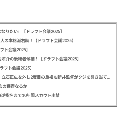
なりたい」【ドラフト会議2025】
教大の本格派右腕！【ドラフト会議2025】
フト会議2025】
池涼介の後継者候補！【ドラフト会議2025】
ラフト会議2025】
カープドラ1平川蓮！187cmのスイッチヒッター！立石正広を外し2度目の重複も新井監督がクジを引き当てる！【ドラフト会議2025】
正広の獲得なるか
逆指名まで10年間スカウト出禁