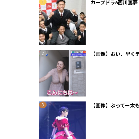
カープドラ6西川篤夢
【画像】おい、早くテ
【画像】ぶってー太も