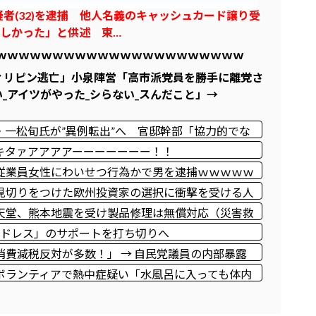
者(32)を逮捕 他人名義のキャッシュカード譲り受
欲しかった」と供述 東…
ｗｗｗｗｗｗｗｗｗｗｗｗｗｗｗｗｗｗｗｗｗｗｗ
ィリピン逃亡」小泉陣営「高市派党員を勝手に離党さ
_アイツがやった_シらない_スんだこと」→
一松旬氏が”異例転出”へ 官邸幹部「協力的でな
キタァアアアアーーーーーーー！！
従業員女性にわいせつ行為かで男を逮捕ｗｗｗｗｗ
見切りをつけた欧州投資家の選択に衝撃を受ける人
わりに選んだのは……
天堂、熊本地震を受け製品修理は無償対応（災害救
元アドレス」のサポートを打ち切りへ
費減税反対が多数！」 → 自民党議員の内部暴露
ｗｗｗｗｗｗｗ
ボランティアで熱中症疑い「水風呂に入っても体内
休養日を設けた方がいい！」