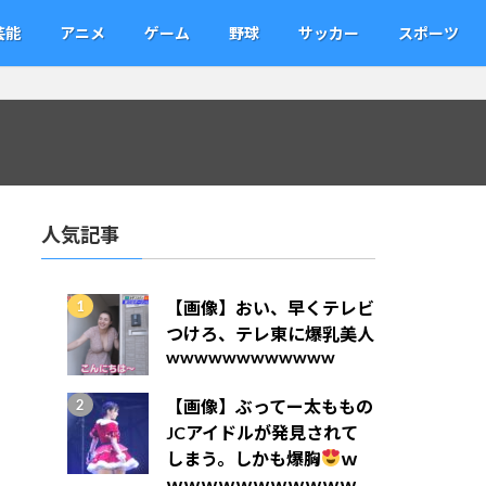
芸能
アニメ
ゲーム
野球
サッカー
スポーツ
人気記事
【画像】おい、早くテレビ
つけろ、テレ東に爆乳美人
wwwwwwwwwwww
【画像】ぶってー太ももの
JCアイドルが発見されて
しまう。しかも爆胸
ｗ
ｗｗｗｗｗｗｗｗｗｗｗ