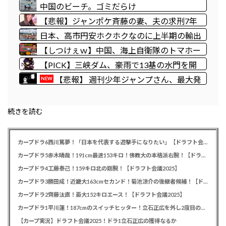
軍装の禁止を発表「厳粛で神聖なる場所」
中国のビーチ。ゴミだらけ
【悲報】ジャンポケ斉藤の妻、夫の求刑7年
翌日にInstagram更新「楽しすぎた」
日本、高市円安ホクホクなのに上半期の輸出
額が「台湾と韓国」に抜かれるｗｗｗｗｗ
【しつけぇｗ】中国、海上自衛隊のトマホー
ク試射を批判「周辺の安全保障上の脅威を口
【PICK】三峡ダム、豪雨で13基の水門を開
実に再軍備を加速している」
き大規模放流開始か 下流の工場地帯に洪水流
【悲報】 週刊少年ジャンプさん、最大発
NEW
入で崩壊はじまる
行部数653万部から急降下でついに100万部
を割ってしまうwwwwww
続きを読む
カープドラ6西川篤夢！「日本を代表する遊撃手になりたい」【ドラフト会議2025】
カープドラ5赤木晴哉！191cm最速153キロ！佛教大の本格派右腕！【ドラフト会議2025】
カープドラ4工藤泰己！159キロ北の剛腕！【ドラフト会議2025】
カープドラ3勝田成！近畿大163cmセカンド！菊池涼介の後継者候補！【ドラフト会議2025】
カープドラ2齊藤汰直！亜大152キロエース！【ドラフト会議2025】
カープドラ1平川蓮！187cmのスイッチヒッター！立石正広を外し2度目の重複も新井監督がクジを引き当てる！【ドラフト会議2025】
【カープ実況】ドラフト会議2025！ドラ1立石正広の獲得なるか