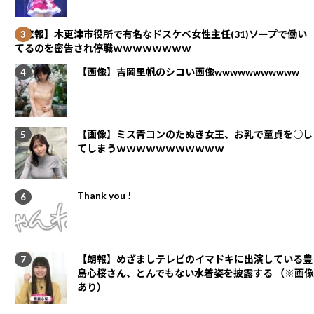
【悲報】木更津市役所で有名なドスケベ女性主任(31)ソープで働い
てるのを密告され停職ｗｗｗｗｗｗｗｗ
【画像】吉岡里帆のシコい画像wwwwwwwwwww
【画像】ミス青コンのたぬき女王、お乳で童貞を○し
てしまうｗｗｗｗｗｗｗｗｗｗｗ
Thank you !
【朗報】めざましテレビのイマドキに出演している豊
島心桜さん、とんでもない水着姿を披露する （※画像
あり）