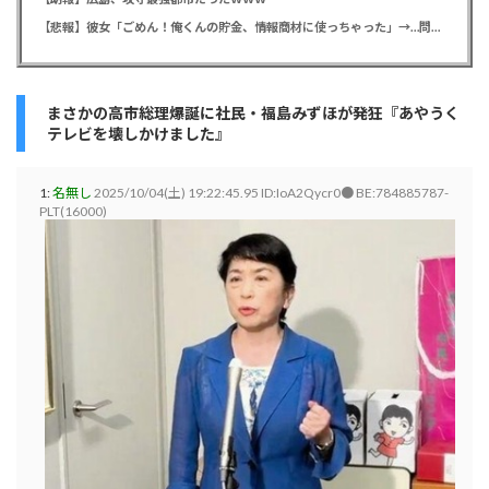
【悲報】彼女「ごめん！俺くんの貯金、情報商材に使っちゃった」→…問い詰めたらギャン泣きされたんだが俺が悪いのか？
まさかの高市総理爆誕に社民・福島みずほが発狂『あやうく
テレビを壊しかけました』
1:
名無し
2025/10/04(土) 19:22:45.95 ID:IoA2Qycr0● BE:784885787-
PLT(16000)