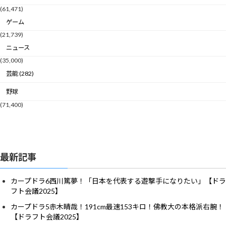
(61,471)
ゲーム
(21,739)
ニュース
(35,000)
芸能 (282)
野球
(71,400)
最新記事
カープドラ6西川篤夢！「日本を代表する遊撃手になりたい」【ドラ
フト会議2025】
カープドラ5赤木晴哉！191cm最速153キロ！佛教大の本格派右腕！
【ドラフト会議2025】