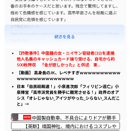
番のお手本のケースだと思います。残念で驚愕してますし、
極めて危機感を感じています。高市早苗さんを総裁に選ぶ
自民党に危惧を感じています」
以下略全文はソース
https://news.yahoo.co.jp/articles/408216d9d360bfc703b715712f9ab4c
続きを見る
53630d2e0
【詐欺事件】中国籍の女・ニイサン容疑者(32)を逮捕
他人名義のキャッシュカード譲り受ける、自宅から約
500枚押収 「金が欲しかった」と供述 東…
【動画】 高身長のJK、レベチすぎｗｗｗｗｗｗｗｗｗｗ
ｗｗｗｗｗｗｗｗｗｗｗｗｗｗ
日本「自民総裁選！」小泉進次郎「フィリピン逃亡」小
泉陣営「高市派党員を勝手に離党させる！」政界のオア
シス「オレじゃない_アイツがやった_シらない_スんだこ
と」→
中国製自動車、不具合によりドアが勝手
NEW
に開いてしまう件
【英断】靖国神社、境内におけるコスプレや