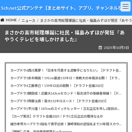
コ
ナ
5ch.net公式アンテナ【まとめサイト、アプリ、チャンネルなど】
ン
ビ
テ
ゲ
HOME
ン
ー
ニュース
まさかの高市総理爆誕に社民・福島みずほが発狂『あやう
ツ
シ
まさかの高市総理爆誕に社民・福島みずほが発狂『あ
へ
ョ
ス
ン
やうくテレビを壊しかけました』
キ
に
2025年10月5日
ッ
移
プ
動
カープドラ6西川篤夢！「日本を代表する遊撃手になりたい」【ドラフト会議2025】
カープドラ5赤木晴哉！191cm最速153キロ！佛教大の本格派右腕！【ドラフト会議2025】
カープドラ4工藤泰己！159キロ北の剛腕！【ドラフト会議2025】
カープドラ3勝田成！近畿大163cmセカンド！菊池涼介の後継者候補！【ドラフト会議2025】
カープドラ2齊藤汰直！亜大152キロエース！【ドラフト会議2025】
カープドラ1平川蓮！187cmのスイッチヒッター！立石正広を外し2度目の重複も新井監督がクジを引き当てる！【ドラフト会議2025】
【カープ実況】ドラフト会議2025！ドラ1立石正広の獲得なるか
緒方孝市カープドラ3指名で青学出禁！澤﨑俊和の逆指名まで10年間スカウト出禁
【朗報】広島、攻守最強都市だったｗｗｗ