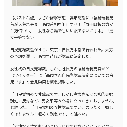
【ポスト石破】まさか衝撃事態 高市総裁に→福島瑞穂党
首が大荒れ会見 高市首相を阻止する！「野田政権の方が
１万倍いい」「女性なら誰でもいい訳でないお手本」「男
女平等でない」
自民党総裁選が４日、東京・自民党本部で行われた。大方
の予想を覆し、高市早苗氏が総裁に決定した。
女性初の自民党総裁。しかし社民党の福島瑞穂党首がＸ
（ツイッター）に「高市さん自民党総裁決定についての会
見です」と会見動画を緊急掲載した。
「自民党初の女性総裁です。しかし高市さんは選択的夫婦
別姓に反対など、男女平等の立場に立ってきておりません」
と語った。「自民党初の女性総裁ですが、まったく！嬉し
くありません！極めて残念です」と述べた。
「女性なら誰でもいいというわけではないということの一