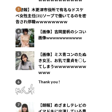
【悲報】木更津市役所で有名なドスケ
ベ女性主任(31)ソープで働いてるのを密
告され停職ｗｗｗｗｗｗｗｗ
【画像】吉岡里帆のシコい
画像wwwwwwwwwww
【画像】ミス青コンのたぬ
き女王、お乳で童貞を○し
てしまうｗｗｗｗｗｗｗｗ
ｗｗｗ
Thank you !
【朗報】めざましテレビの
イマドキに出演している豊