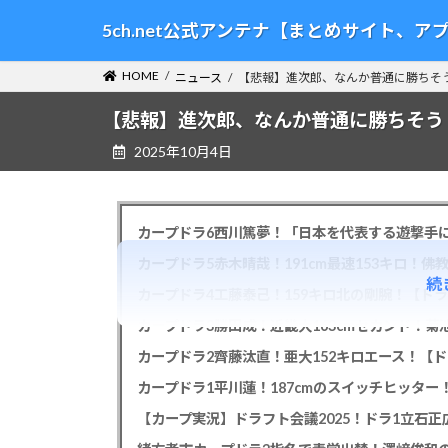
コ
ナ
5ch.net公式アンテナ【まとめサイト、
ン
ビ
テ
ゲ
HOME
ニュース
【悲報】進次郎、なんか普通に勝ちそ
ン
ー
ツ
シ
【悲報】進次郎、なんか普通に勝ちそう
へ
ョ
2025年10月4日
ス
ン
キ
に
ッ
移
プ
動
カープドラ6西川篤夢！「日本を代表する遊撃手に
カープドラ5赤木晴哉！191cm最速153キロ！佛
続
カープドラ4工藤泰己！159キロ北の剛腕！【ドラ
カープドラ3勝田成！近畿大163cmセカンド！菊
カープドラ2齊藤汰直！亜大152キロエース！【ド
【カープ実況】ドラフト会議2025！ドラ1立石