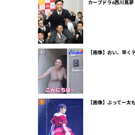
カープドラ6西川篤夢
【画像】おい、早くテ
【画像】ぶってー太も