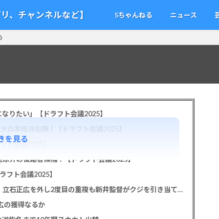
アプリ、チャンネルなど】
5ちゃんねる
ニュース
う
なりたい」【ドラフト会議2025】
教大の本格派右腕！【ドラフト会議2025】
きを見る
フト会議2025】
池涼介の後継者候補！【ドラフト会議2025】
ラフト会議2025】
カープドラ1平川蓮！187cmのスイッチヒッター！立石正広を外し2度目の重複も新井監督がクジを引き当てる！【ドラフト会議2025】
正広の獲得なるか