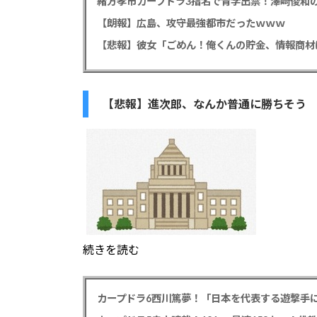
緒方孝市カープドラ3指名で青学出禁！澤﨑俊和の
【朗報】広島、攻守最強都市だったｗｗｗ
【悲報】進次郎、なんか普通に勝ちそう
続きを読む
カープドラ6西川篤夢！「日本を代表する遊撃手に