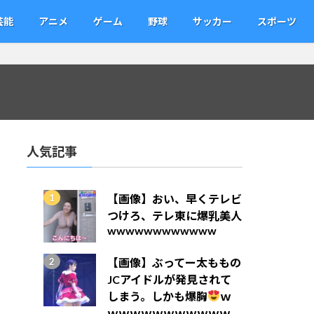
芸能
アニメ
ゲーム
野球
サッカー
スポーツ
人気記事
【画像】おい、早くテレビ
つけろ、テレ東に爆乳美人
wwwwwwwwwwww
【画像】ぶってー太ももの
JCアイドルが発見されて
しまう。しかも爆胸
ｗ
ｗｗｗｗｗｗｗｗｗｗｗ