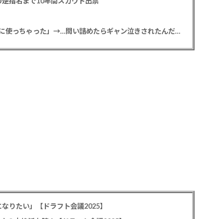
逆指名まで10年間スカウト出禁
【悲報】彼女「ごめん！俺くんの貯金、情報商材に使っちゃった」→…問い詰めたらギャン泣きされたんだが俺が悪いのか？
なりたい」【ドラフト会議2025】