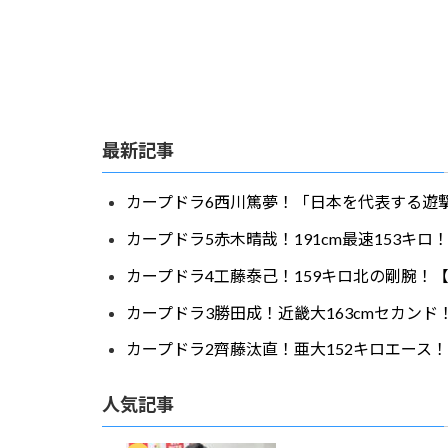
最新記事
カープドラ6西川篤夢！「日本を代表する遊撃
カープドラ5赤木晴哉！191cm最速153キ
カープドラ4工藤泰己！159キロ北の剛腕！【
カープドラ3勝田成！近畿大163cmセカンド
カープドラ2齊藤汰直！亜大152キロエース！
人気記事