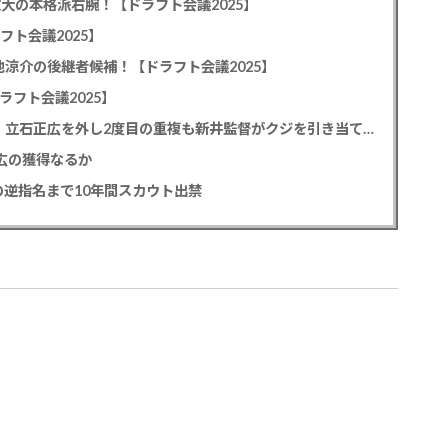
教大の本格派右腕！【ドラフト会議2025】
フト会議2025】
池涼介の後継者候補！【ドラフト会議2025】
ラフト会議2025】
カープドラ1平川蓮！187cmのスイッチヒッター！立石正広を外し2度目の重複も新井監督がクジを引き当てる！【ドラフト会議2025】
正広の獲得なるか
逆指名まで10年間スカウト出禁