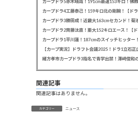
カープドラ5赤木晴哉！191cm最速153キロ！佛
カープドラ4工藤泰己！159キロ北の剛腕！【ドラ
カープドラ3勝田成！近畿大163cmセカンド！菊
カープドラ2齊藤汰直！亜大152キロエース！【ド
【カープ実況】ドラフト会議2025！ドラ1立石
緒方孝市カープドラ3指名で青学出禁！澤﨑俊和の
関連記事
関連記事はありません。
ニュース
カテゴリー