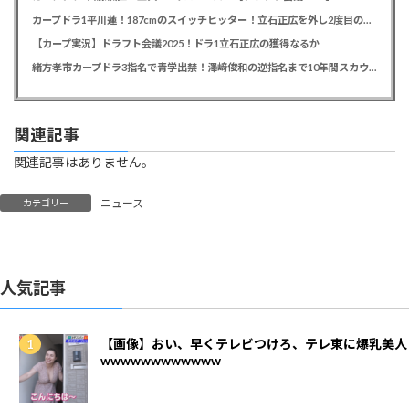
カープドラ1平川蓮！187cmのスイッチヒッター！立石正広を外し2度目の重複も新井監督がクジを引き当てる！【ドラフト会議2025】
【カープ実況】ドラフト会議2025！ドラ1立石正広の獲得なるか
緒方孝市カープドラ3指名で青学出禁！澤﨑俊和の逆指名まで10年間スカウト出禁
関連記事
関連記事はありません。
ニュース
カテゴリー
人気記事
【画像】おい、早くテレビつけろ、テレ東に爆乳美人
wwwwwwwwwwww