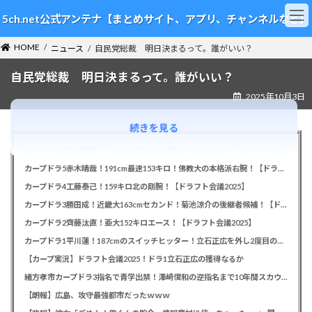
コ
ナ
5ch.net公式アンテナ【まとめサイト、アプリ、チャンネルなど】
ン
ビ
テ
ゲ
HOME
ン
ー
ニュース
自民党総裁 明日決まるって。誰がいい？
ツ
シ
自民党総裁 明日決まるって。誰がいい？
へ
ョ
ス
ン
2025年10月3日
キ
に
ッ
移
続きを見る
プ
動
カープドラ6西川篤夢！「日本を代表する遊撃手になりたい」【ドラフト会議2025】
カープドラ5赤木晴哉！191cm最速153キロ！佛教大の本格派右腕！【ドラフト会議2025】
カープドラ4工藤泰己！159キロ北の剛腕！【ドラフト会議2025】
カープドラ3勝田成！近畿大163cmセカンド！菊池涼介の後継者候補！【ドラフト会議2025】
カープドラ2齊藤汰直！亜大152キロエース！【ドラフト会議2025】
カープドラ1平川蓮！187cmのスイッチヒッター！立石正広を外し2度目の重複も新井監督がクジを引き当てる！【ドラフト会議2025】
【カープ実況】ドラフト会議2025！ドラ1立石正広の獲得なるか
緒方孝市カープドラ3指名で青学出禁！澤﨑俊和の逆指名まで10年間スカウト出禁
【朗報】広島、攻守最強都市だったｗｗｗ