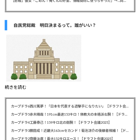
【悲報】彼女「ごめん！俺くんの貯金、情報商材に使っちゃった」→…問い詰めたらギャン泣きされたんだが俺が悪いのか？
自民党総裁 明日決まるって。誰がいい？
続きを読む
カープドラ6西川篤夢！「日本を代表する遊撃手になりたい」【ドラフト会議2025】
カープドラ5赤木晴哉！191cm最速153キロ！佛教大の本格派右腕！【ドラフト会議2025】
カープドラ4工藤泰己！159キロ北の剛腕！【ドラフト会議2025】
カープドラ3勝田成！近畿大163cmセカンド！菊池涼介の後継者候補！【ドラフト会議2025】
カープドラ2齊藤汰直！亜大152キロエース！【ドラフト会議2025】