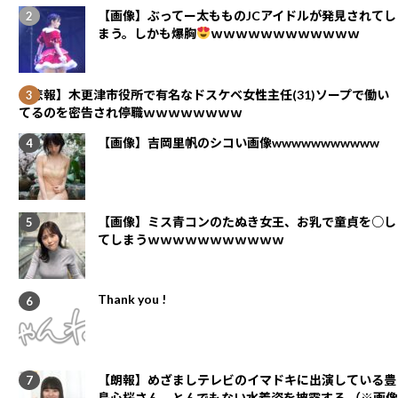
【画像】ぶってー太もものJCアイドルが発見されてし
まう。しかも爆胸
ｗｗｗｗｗｗｗｗｗｗｗｗ
【悲報】木更津市役所で有名なドスケベ女性主任(31)ソープで働い
てるのを密告され停職ｗｗｗｗｗｗｗｗ
【画像】吉岡里帆のシコい画像wwwwwwwwwww
【画像】ミス青コンのたぬき女王、お乳で童貞を○し
てしまうｗｗｗｗｗｗｗｗｗｗｗ
Thank you !
【朗報】めざましテレビのイマドキに出演している豊
島心桜さん、とんでもない水着姿を披露する （※画像