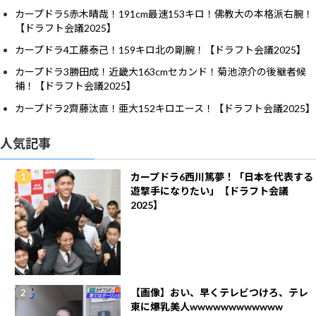
カープドラ5赤木晴哉！191cm最速153キロ！佛教大の本格派右腕！
【ドラフト会議2025】
カープドラ4工藤泰己！159キロ北の剛腕！【ドラフト会議2025】
カープドラ3勝田成！近畿大163cmセカンド！菊池涼介の後継者候
補！【ドラフト会議2025】
カープドラ2齊藤汰直！亜大152キロエース！【ドラフト会議2025】
人気記事
カープドラ6西川篤夢！「日本を代表する
遊撃手になりたい」【ドラフト会議
2025】
【画像】おい、早くテレビつけろ、テレ
東に爆乳美人wwwwwwwwwwww