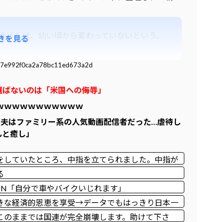
タイルは、幼い頃から変わっていないという。
きを見る
31ba7e992f0ca2a78bc11ed673a2d
選ばないのは「米国への侮辱」
ｗｗｗｗｗｗｗｗｗｗｗ
た夫はファミリー系の人気動画配信者だった…虐待し
んと癒し」
をしていたところ、中指を立てられました。中指が
ところでした」
る
QN「自分で車やバイクいじれます」
きな経済的恩恵を享受→データでもはっきり日本一
このままでは国連が完全崩壊します。助けて下さ