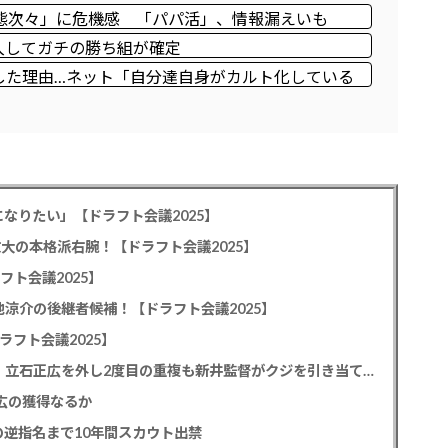
態次々」に危機感 「パパ活」、情報漏えいも
購入してガチの勝ち組が確定
した理由…ネット「自分達自身がカルト化している
原因」
なりたい」【ドラフト会議2025】
教大の本格派右腕！【ドラフト会議2025】
フト会議2025】
池涼介の後継者候補！【ドラフト会議2025】
ラフト会議2025】
カープドラ1平川蓮！187cmのスイッチヒッター！立石正広を外し2度目の重複も新井監督がクジを引き当てる！【ドラフト会議2025】
正広の獲得なるか
逆指名まで10年間スカウト出禁