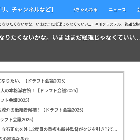
アプリ、チャンネルなど】
5ちゃんねる
ニュース
になりたくないかな。いまはまだ総理じゃなくていい…」滝川クリステル、複雑な胸
なりたくないかな。いまはまだ総理じゃなくていい…
なりたい」【ドラフト会議2025】
教大の本格派右腕！【ドラフト会議2025】
フト会議2025】
池涼介の後継者候補！【ドラフト会議2025】
ラフト会議2025】
カープドラ1平川蓮！187cmのスイッチヒッター！立石正広を外し2度目の重複も新井監督がクジを引き当てる！【ドラフト会議2025】
正広の獲得なるか