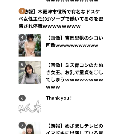
【悲報】木更津市役所で有名なドスケ
ベ女性主任(31)ソープで働いてるのを密
告され停職ｗｗｗｗｗｗｗｗ
【画像】吉岡里帆のシコい
画像wwwwwwwwwww
【画像】ミス青コンのたぬ
き女王、お乳で童貞を○し
てしまうｗｗｗｗｗｗｗｗ
ｗｗｗ
Thank you !
【朗報】めざましテレビの
イマドキに出演している豊