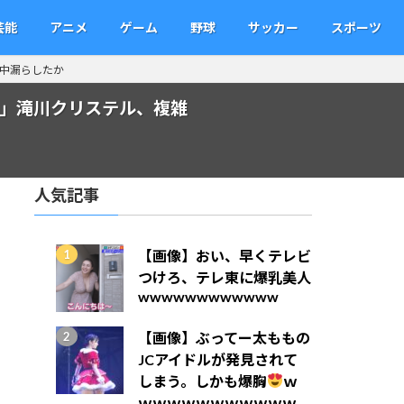
芸能
アニメ
ゲーム
野球
サッカー
スポーツ
中漏らしたか
」滝川クリステル、複雑
人気記事
【画像】おい、早くテレビ
つけろ、テレ東に爆乳美人
wwwwwwwwwwww
【画像】ぶってー太ももの
JCアイドルが発見されて
しまう。しかも爆胸
ｗ
ｗｗｗｗｗｗｗｗｗｗｗ