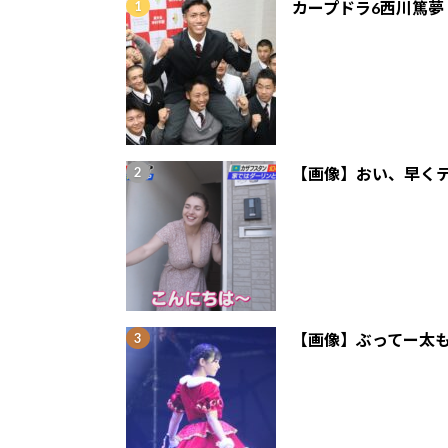
カープドラ6西川篤夢
【画像】おい、早くテ
【画像】ぶってー太も