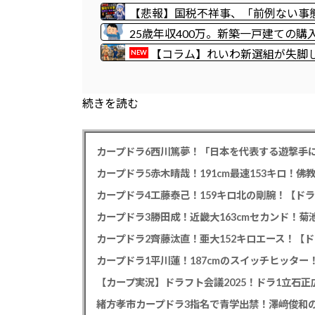
い」
【悲報】国税不祥事、「前例ない事
25歳年収400万。新築一戸建ての
【コラム】れいわ新選組が失脚
NEW
ことに気づかなかったことが失敗の
続きを読む
カープドラ6西川篤夢！「日本を代表する遊撃手に
カープドラ5赤木晴哉！191cm最速153キロ！佛
カープドラ4工藤泰己！159キロ北の剛腕！【ドラ
カープドラ3勝田成！近畿大163cmセカンド！菊
カープドラ2齊藤汰直！亜大152キロエース！【ド
【カープ実況】ドラフト会議2025！ドラ1立石
緒方孝市カープドラ3指名で青学出禁！澤﨑俊和の