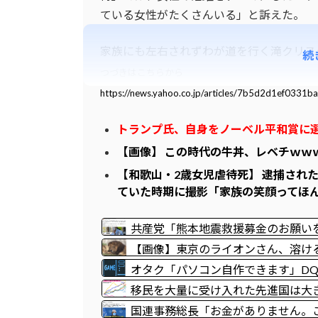
ている女性がたくさんいる」と訴えた。
家族にも左右されずわが道を行く滝クリス
続
つづきはこちらから
https://news.yahoo.co.jp/articles/7b5d2d1ef03
トランプ氏、自身をノーベル平和賞に
【画像】 この時代の牛丼、レベチｗｗ
【和歌山・2歳女児虐待死】 逮捕され
ていた時期に撮影「家族の笑顔ってほ
共産党「熊本地震救援募金のお願い
メガネに当たり、危うく怪我をする
【画像】東京のライオンさん、溶け
オタク「パソコン自作できます」D
移民を大量に受け入れた先進国は大
人負け示される [8/8]
国連事務総長「お金がありません。