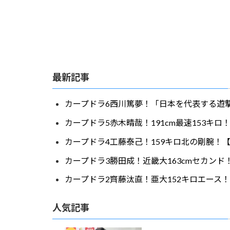
最新記事
カープドラ6西川篤夢！「日本を代表する遊撃
カープドラ5赤木晴哉！191cm最速153キ
カープドラ4工藤泰己！159キロ北の剛腕！【
カープドラ3勝田成！近畿大163cmセカンド
カープドラ2齊藤汰直！亜大152キロエース！
人気記事