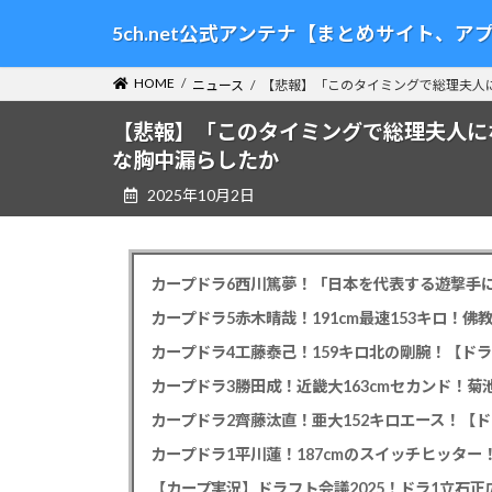
コ
ナ
5ch.net公式アンテナ【まとめサイト、
ン
ビ
テ
ゲ
HOME
ニュース
【悲報】「このタイミングで総理夫人
ン
ー
ツ
シ
【悲報】「このタイミングで総理夫人に
へ
ョ
な胸中漏らしたか
ス
ン
2025年10月2日
キ
に
ッ
移
プ
動
カープドラ6西川篤夢！「日本を代表する遊撃手に
カープドラ5赤木晴哉！191cm最速153キロ！佛
カープドラ4工藤泰己！159キロ北の剛腕！【ドラ
カープドラ3勝田成！近畿大163cmセカンド！菊
カープドラ2齊藤汰直！亜大152キロエース！【ド
【カープ実況】ドラフト会議2025！ドラ1立石