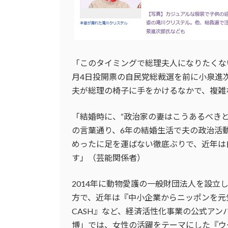
「このタイミングで総理夫人になりたくな
月4日投開票の自民党総裁選を前に小泉進次
夫が総理の椅子に手をかけるなかで、複雑
「結婚時に、“政治家の妻はこうあるべき
の言葉通り、6年の結婚生活で夫の政治活
めったに足を運ばない徹底ぶりで、近年は
す」（芸能関係者）
2014年に動物愛護の一般財団法人を設
方で、近年は『中小企業からニッポンを元
CASH』など、経済活性化事業の公式ア
博」では、女性の活躍をテーマにした『ウ