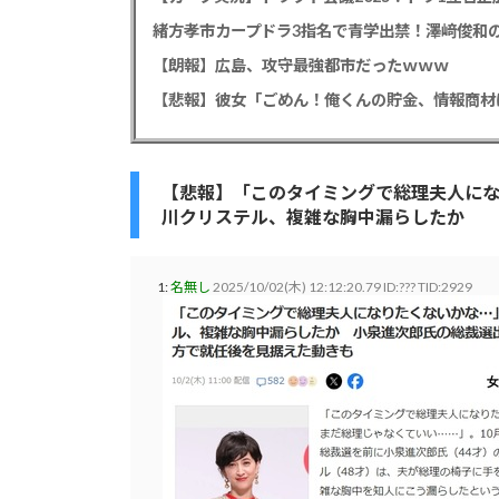
緒方孝市カープドラ3指名で青学出禁！澤﨑俊和の
【朗報】広島、攻守最強都市だったｗｗｗ
【悲報】「このタイミングで総理夫人にな
川クリステル、複雑な胸中漏らしたか
1:
名無し
2025/10/02(木) 12:12:20.79 ID:??? TID:2929