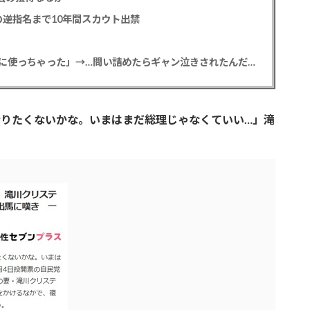
逆指名まで10年間スカウト出禁
【悲報】彼女「ごめん！俺くんの貯金、情報商材に使っちゃった」→…問い詰めたらギャン泣きされたんだが俺が悪いのか？
りたくないかな。いまはまだ総理じゃなくていい…」滝