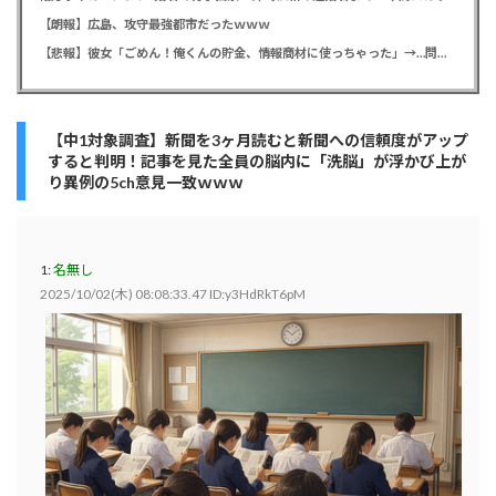
【朗報】広島、攻守最強都市だったｗｗｗ
【悲報】彼女「ごめん！俺くんの貯金、情報商材に使っちゃった」→…問い詰めたらギャン泣きされたんだが俺が悪いのか？
【中1対象調査】新聞を3ヶ月読むと新聞への信頼度がアップ
すると判明！記事を見た全員の脳内に「洗脳」が浮かび上が
り異例の5ch意見一致ｗｗｗ
1:
名無し
2025/10/02(木) 08:08:33.47 ID:y3HdRkT6pM