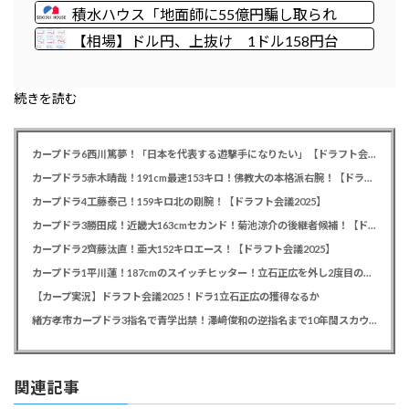
なるから」
ちの党」 略称は「いのち」
積水ハウス「地面師に55億円騙し取られ
た…」ワイ「はえーかわいそう…会社滅茶苦
【相場】ドル円、上抜け 1ドル158円台
茶やろなぁ」
続きを読む
カープドラ6西川篤夢！「日本を代表する遊撃手になりたい」【ドラフト会議2025】
カープドラ5赤木晴哉！191cm最速153キロ！佛教大の本格派右腕！【ドラフト会議2025】
カープドラ4工藤泰己！159キロ北の剛腕！【ドラフト会議2025】
カープドラ3勝田成！近畿大163cmセカンド！菊池涼介の後継者候補！【ドラフト会議2025】
カープドラ2齊藤汰直！亜大152キロエース！【ドラフト会議2025】
カープドラ1平川蓮！187cmのスイッチヒッター！立石正広を外し2度目の重複も新井監督がクジを引き当てる！【ドラフト会議2025】
【カープ実況】ドラフト会議2025！ドラ1立石正広の獲得なるか
緒方孝市カープドラ3指名で青学出禁！澤﨑俊和の逆指名まで10年間スカウト出禁
関連記事