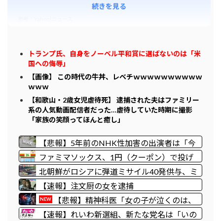
続きを見る
参考：Yahoo!ニュース
トランプ氏、自身をノーベル平和賞に選ばないのは「米
国への侮辱」
【画像】 この時代の牛丼、レベチｗｗｗｗｗｗｗｗｗｗ
ｗｗｗ
【和歌山・2歳女児虐待死】 逮捕された夫はファミリー
系の人気動画配信者だった…虐待していた時期に撮影
「家族の笑顔ってほんと癒し」
【悲報】5年前のNHK性加害の出演者は「今
も普通の顔して芸能活動してる」ネット「受
ファミマソックス、1円（クーポン）で投げ
信料を取るくらいなら詳細を伝えよ」
売りｗｗｗｗｗｗｗｗｗｗｗ
北朝鮮がロシアに弾道ミサイル40発供与、ミ
サイル部隊90人派遣開始…さらに80発見通
【速報】注文厨の女を逮捕
し！
【悲報】精神科医「女の子が泣くのは、
NEW
ムカつきすぎてどうしていいのか分からなく
【速報】れいわ新選組、新たな党名は「いの