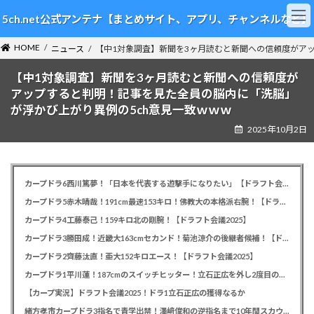
コ
ナ
5ch.net公式アンテナ【まとめサイト、アプリ、チャンネルなど】
ン
ビ
テ
ゲ
HOME
ン
ー
ニュース
【中1対象調査】新聞を3ヶ月読むと新聞への信頼度がア
ツ
シ
【中1対象調査】新聞を3ヶ月読むと新聞への信頼度が
へ
ョ
ス
ン
アップすると判明！記事を見た全員の脳内に「洗脳」
キ
に
が浮かび上がり異例の5ch意見一致ｗｗｗ
ッ
移
2025年10月2日
プ
動
カープドラ6西川篤夢！「日本を代表する遊撃手になりたい」【ドラフト会議2025】
カープドラ5赤木晴哉！191cm最速153キロ！佛教大の本格派右腕！【ドラフト会議2025】
カープドラ4工藤泰己！159キロ北の剛腕！【ドラフト会議2025】
カープドラ3勝田成！近畿大163cmセカンド！菊池涼介の後継者候補！【ドラフト会議2025】
カープドラ2齊藤汰直！亜大152キロエース！【ドラフト会議2025】
カープドラ1平川蓮！187cmのスイッチヒッター！立石正広を外し2度目の重複も新井監督がクジを引き当てる！【ドラフト会議2025】
【カープ実況】ドラフト会議2025！ドラ1立石正広の獲得なるか
緒方孝市カープドラ3指名で青学出禁！澤﨑俊和の逆指名まで10年間スカウト出禁