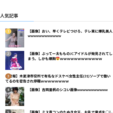
人気記事
【画像】おい、早くテレビつけろ、テレ東に爆乳美人
wwwwwwwwwwww
【画像】ぶってー太もものJCアイドルが発見されてし
まう。しかも爆胸
ｗｗｗｗｗｗｗｗｗｗｗｗ
【悲報】木更津市役所で有名なドスケベ女性主任(31)ソープで働い
てるのを密告され停職ｗｗｗｗｗｗｗｗ
【画像】吉岡里帆のシコい画像wwwwwwwwwww
【画像】ミス青コンのたぬき女王、お乳で童貞を○し