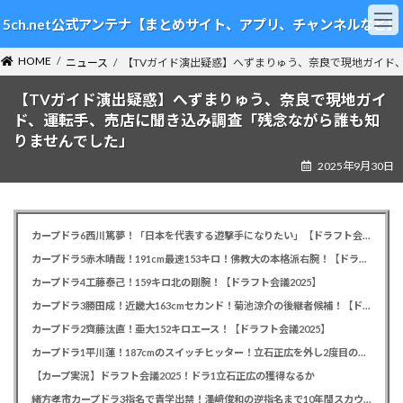
コ
ナ
5ch.net公式アンテナ【まとめサイト、アプリ、チャンネルなど】
ン
ビ
テ
ゲ
HOME
ン
ー
ニュース
【TVガイド演出疑惑】へずまりゅう、奈良で現地ガイド
ツ
シ
【TVガイド演出疑惑】へずまりゅう、奈良で現地ガイ
へ
ョ
ス
ン
ド、運転手、売店に聞き込み調査「残念ながら誰も知
キ
に
りませんでした」
ッ
移
2025年9月30日
プ
動
カープドラ6西川篤夢！「日本を代表する遊撃手になりたい」【ドラフト会議2025】
カープドラ5赤木晴哉！191cm最速153キロ！佛教大の本格派右腕！【ドラフト会議2025】
カープドラ4工藤泰己！159キロ北の剛腕！【ドラフト会議2025】
カープドラ3勝田成！近畿大163cmセカンド！菊池涼介の後継者候補！【ドラフト会議2025】
カープドラ2齊藤汰直！亜大152キロエース！【ドラフト会議2025】
カープドラ1平川蓮！187cmのスイッチヒッター！立石正広を外し2度目の重複も新井監督がクジを引き当てる！【ドラフト会議2025】
【カープ実況】ドラフト会議2025！ドラ1立石正広の獲得なるか
緒方孝市カープドラ3指名で青学出禁！澤﨑俊和の逆指名まで10年間スカウト出禁