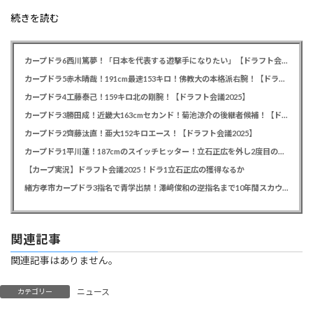
続きを読む
カープドラ6西川篤夢！「日本を代表する遊撃手になりたい」【ドラフト会議2025】
カープドラ5赤木晴哉！191cm最速153キロ！佛教大の本格派右腕！【ドラフト会議2025】
カープドラ4工藤泰己！159キロ北の剛腕！【ドラフト会議2025】
カープドラ3勝田成！近畿大163cmセカンド！菊池涼介の後継者候補！【ドラフト会議2025】
カープドラ2齊藤汰直！亜大152キロエース！【ドラフト会議2025】
カープドラ1平川蓮！187cmのスイッチヒッター！立石正広を外し2度目の重複も新井監督がクジを引き当てる！【ドラフト会議2025】
【カープ実況】ドラフト会議2025！ドラ1立石正広の獲得なるか
緒方孝市カープドラ3指名で青学出禁！澤﨑俊和の逆指名まで10年間スカウト出禁
関連記事
関連記事はありません。
ニュース
カテゴリー