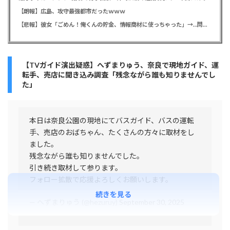
【朗報】広島、攻守最強都市だったｗｗｗ
【悲報】彼女「ごめん！俺くんの貯金、情報商材に使っちゃった」→…問い詰めたらギャン泣きされたんだが俺が悪いのか？
【TVガイド演出疑惑】へずまりゅう、奈良で現地ガイド、運
転手、売店に聞き込み調査「残念ながら誰も知りませんでし
た」
本日は奈良公園の現地にてバスガイド、バスの運転
手、売店のおばちゃん、たくさんの方々に取材をし
ました。
残念ながら誰も知りませんでした。
引き続き取材して参ります。
フォロー拡散で応援よろしくお願いします。
続きを見る
— へずまりゅう (@hezuruy)
September 30, 2025