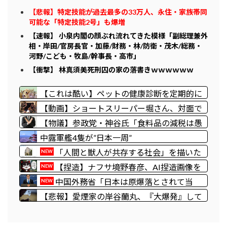
【悲報】特定技能が過去最多の33万人、永住・家族帯同
可能な「特定技能2号」も爆増
【速報】 小泉内閣の顔ぶれ流れてきた模様「副総理兼外
相・岸田/官房長官・加藤/財務・林/防衛・茂木/総務・
河野/こども・牧島/幹事長・高市」
【衝撃】 林真須美死刑囚の家の落書きｗｗｗｗｗｗ
【これは酷い】ペットの健康診断を定期的に
していない人、その理由が終わっていた…
【動画】ショートスリーパー堀さん、対面で
「だって◯◯だし」
高須幹弥にキレるｗｗｗｗｗｗｗｗｗ
【物議】参政党・神谷氏「食料品の減税は愚
策」←じゃあ他にどんな経済対策があるんだ
中露軍艦4隻が”日本一周”
よ？
「人間と獣人が共存する社会」を描いた
NEW
深夜アニメに喫煙、違法薬物の連想シーン
【捏造】ナフサ境野春彦、AI捏造画像を
NEW
も…視聴者批判でBPO議論
使った高市首相批判記事を公開→大炎上して
中国外務省「日本は原爆落とされて当
NEW
削除逃亡
然。どの国も同情なんかしない」
【悲報】愛煙家の岸谷蘭丸、『大爆発』して
しまう！！！！！！