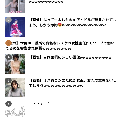
wwwwwwwwwwww
【画像】ぶってー太もものJCアイドルが発見されてし
まう。しかも爆胸
ｗｗｗｗｗｗｗｗｗｗｗｗ
【悲報】木更津市役所で有名なドスケベ女性主任(31)ソープで働い
てるのを密告され停職ｗｗｗｗｗｗｗｗ
【画像】吉岡里帆のシコい画像wwwwwwwwwww
【画像】ミス青コンのたぬき女王、お乳で童貞を○し
てしまうｗｗｗｗｗｗｗｗｗｗｗ
Thank you !