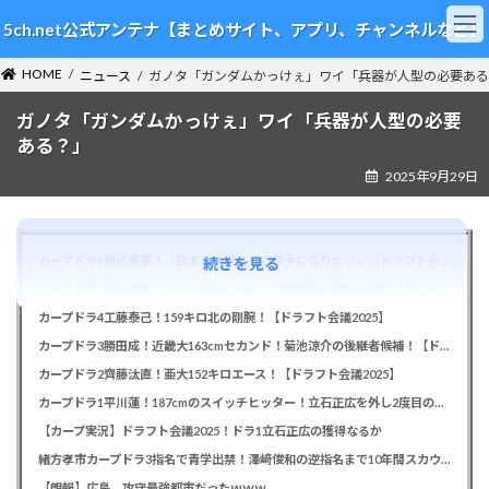
コ
ナ
5ch.net公式アンテナ【まとめサイト、アプリ、チャンネルなど】
ン
ビ
テ
ゲ
HOME
ン
ー
ニュース
ガノタ「ガンダムかっけぇ」ワイ「兵器が人型の必要ある
ツ
シ
ガノタ「ガンダムかっけぇ」ワイ「兵器が人型の必要
へ
ョ
ス
ン
ある？」
キ
に
2025年9月29日
ッ
移
プ
動
カープドラ6西川篤夢！「日本を代表する遊撃手になりたい」【ドラフト会議2025】
続きを見る
カープドラ5赤木晴哉！191cm最速153キロ！佛教大の本格派右腕！【ドラフト会議2025】
カープドラ4工藤泰己！159キロ北の剛腕！【ドラフト会議2025】
カープドラ3勝田成！近畿大163cmセカンド！菊池涼介の後継者候補！【ドラフト会議2025】
カープドラ2齊藤汰直！亜大152キロエース！【ドラフト会議2025】
カープドラ1平川蓮！187cmのスイッチヒッター！立石正広を外し2度目の重複も新井監督がクジを引き当てる！【ドラフト会議2025】
【カープ実況】ドラフト会議2025！ドラ1立石正広の獲得なるか
緒方孝市カープドラ3指名で青学出禁！澤﨑俊和の逆指名まで10年間スカウト出禁
【朗報】広島、攻守最強都市だったｗｗｗ