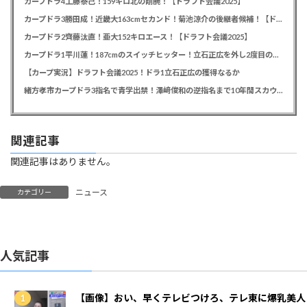
カープドラ4工藤泰己！159キロ北の剛腕！【ドラフト会議2025】
カープドラ3勝田成！近畿大163cmセカンド！菊池涼介の後継者候補！【ドラフト会議2025】
カープドラ2齊藤汰直！亜大152キロエース！【ドラフト会議2025】
カープドラ1平川蓮！187cmのスイッチヒッター！立石正広を外し2度目の重複も新井監督がクジを引き当てる！【ドラフト会議2025】
【カープ実況】ドラフト会議2025！ドラ1立石正広の獲得なるか
緒方孝市カープドラ3指名で青学出禁！澤﨑俊和の逆指名まで10年間スカウト出禁
関連記事
関連記事はありません。
ニュース
カテゴリー
人気記事
【画像】おい、早くテレビつけろ、テレ東に爆乳美人