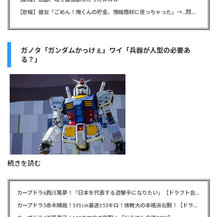
【悲報】彼女「ごめん！俺くんの貯金、情報商材に使っちゃった」→…問い詰めたらギャン泣きされたんだが俺が悪いのか？
ガノタ「ガンダムかっけぇ」ワイ「兵器が人型の必要あ
る？」
続きを読む
カープドラ6西川篤夢！「日本を代表する遊撃手になりたい」【ドラフト会議2025】
カープドラ5赤木晴哉！191cm最速153キロ！佛教大の本格派右腕！【ドラフト会議2025】