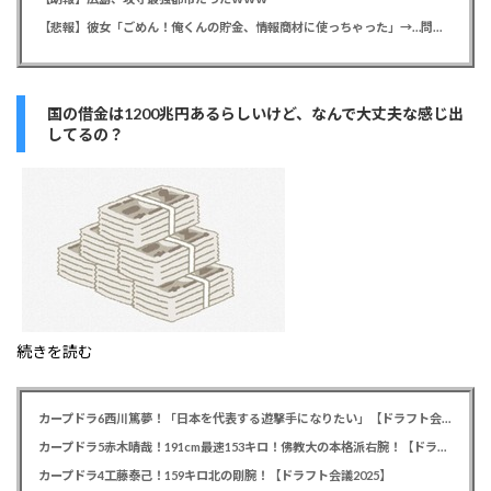
【悲報】彼女「ごめん！俺くんの貯金、情報商材に使っちゃった」→…問い詰めたらギャン泣きされたんだが俺が悪いのか？
国の借金は1200兆円あるらしいけど、なんで大丈夫な感じ出
してるの？
続きを読む
カープドラ6西川篤夢！「日本を代表する遊撃手になりたい」【ドラフト会議2025】
カープドラ5赤木晴哉！191cm最速153キロ！佛教大の本格派右腕！【ドラフト会議2025】
カープドラ4工藤泰己！159キロ北の剛腕！【ドラフト会議2025】