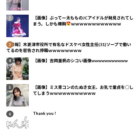
【画像】ぶってー太もものJCアイドルが発見されてし
まう。しかも爆胸
ｗｗｗｗｗｗｗｗｗｗｗｗ
【悲報】木更津市役所で有名なドスケベ女性主任(31)ソープで働い
てるのを密告され停職ｗｗｗｗｗｗｗｗ
【画像】吉岡里帆のシコい画像wwwwwwwwwww
【画像】ミス青コンのたぬき女王、お乳で童貞を○し
てしまうｗｗｗｗｗｗｗｗｗｗｗ
Thank you !