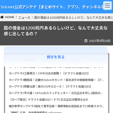
コ
ナ
5ch.net公式アンテナ【まとめサイト、アプリ、チャンネルなど】
ン
ビ
テ
ゲ
HOME
ン
ー
ニュース
国の借金は1200兆円あるらしいけど、なんで大丈夫な感
ツ
シ
国の借金は1200兆円あるらしいけど、なんで大丈夫な
へ
ョ
ス
ン
感じ出してるの？
キ
に
2025年9月20日
ッ
移
プ
動
続きを見る
カープドラ6西川篤夢！「日本を代表する遊撃手になりたい」【ドラフト会議2025】
カープドラ5赤木晴哉！191cm最速153キロ！佛教大の本格派右腕！【ドラフト会議2025】
カープドラ4工藤泰己！159キロ北の剛腕！【ドラフト会議2025】
カープドラ3勝田成！近畿大163cmセカンド！菊池涼介の後継者候補！【ドラフト会議2025】
カープドラ2齊藤汰直！亜大152キロエース！【ドラフト会議2025】
カープドラ1平川蓮！187cmのスイッチヒッター！立石正広を外し2度目の重複も新井監督がクジを引き当てる！【ドラフト会議2025】
【カープ実況】ドラフト会議2025！ドラ1立石正広の獲得なるか
緒方孝市カープドラ3指名で青学出禁！澤﨑俊和の逆指名まで10年間スカウト出禁
【朗報】広島、攻守最強都市だったｗｗｗ