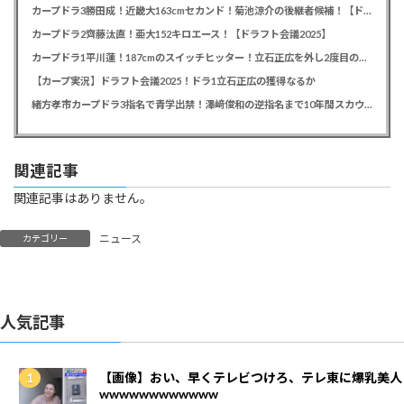
カープドラ3勝田成！近畿大163cmセカンド！菊池涼介の後継者候補！【ドラフト会議2025】
カープドラ2齊藤汰直！亜大152キロエース！【ドラフト会議2025】
カープドラ1平川蓮！187cmのスイッチヒッター！立石正広を外し2度目の重複も新井監督がクジを引き当てる！【ドラフト会議2025】
【カープ実況】ドラフト会議2025！ドラ1立石正広の獲得なるか
緒方孝市カープドラ3指名で青学出禁！澤﨑俊和の逆指名まで10年間スカウト出禁
関連記事
関連記事はありません。
ニュース
カテゴリー
人気記事
【画像】おい、早くテレビつけろ、テレ東に爆乳美人
wwwwwwwwwwww