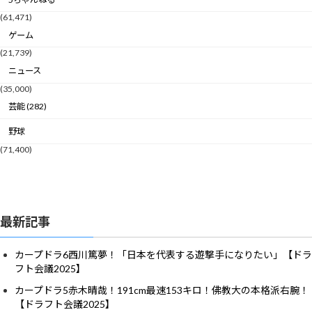
(61,471)
ゲーム
(21,739)
ニュース
(35,000)
芸能 (282)
野球
(71,400)
最新記事
カープドラ6西川篤夢！「日本を代表する遊撃手になりたい」【ドラ
フト会議2025】
カープドラ5赤木晴哉！191cm最速153キロ！佛教大の本格派右腕！
【ドラフト会議2025】