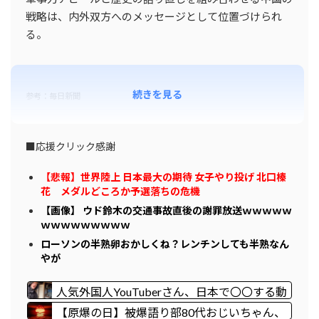
戦略は、内外双方へのメッセージとして位置づけられ
る。
続きを見る
参考：毎日新聞
■応援クリック感謝
【悲報】世界陸上 日本最大の期待 女子やり投げ 北口榛
花 メダルどころか予選落ちの危機
【画像】 ウド鈴木の交通事故直後の謝罪放送ｗｗｗｗｗ
ｗｗｗｗｗｗｗｗｗ
ローソンの半熟卵おかしくね？レンチンしても半熟なん
やが
人気外国人YouTuberさん、日本で〇〇する動
画を投稿して終わる・・・
【原爆の日】被爆語り部80代おじいちゃん、