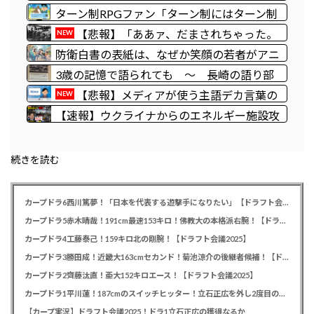
中学生に「核を持たないで日本を守れます
ターン制RPGファン「ターン制にはターン制
か？」「日本も原爆を持たないと負ける！」
の良さがあると思います」
【悲報】「ああァ、だまされちゃった。
NEW
と言われ絶句 ………
今度生れる時はアメリカへ生れるぞ」 ２２
防衛白書の表紙は、なぜか笑顔の若者がアニ
歳で戦死した特攻隊員が出撃前の日記に残し
メ風に描かれ… 安保政策の大転換とのチグ
3歳の記憶で語られても 〜 長崎の語り部
た本音
ハグ感に戸惑いの声
のお爺ちゃん(84)、学生に『日本も核武装が
【悲報】メディアが使う主語デカ言葉の
NEW
必要』と言われびっくり
正体、ガチでこれだったｗｗｗｗ
【速報】ウクライナからのエネルギー施設攻
撃で窮地のロシアを韓国が助けていたことが
判明「韓国で船積みの精製油3万トンがロシ
続きを読む
ア行き」
カープドラ6西川篤夢！「日本を代表する遊撃手になりたい」【ドラフト会議2025】
カープドラ5赤木晴哉！191cm最速153キロ！佛教大の本格派右腕！【ドラフト会議2025】
カープドラ4工藤泰己！159キロ北の剛腕！【ドラフト会議2025】
カープドラ3勝田成！近畿大163cmセカンド！菊池涼介の後継者候補！【ドラフト会議2025】
カープドラ2齊藤汰直！亜大152キロエース！【ドラフト会議2025】
カープドラ1平川蓮！187cmのスイッチヒッター！立石正広を外し2度目の重複も新井監督がクジを引き当てる！【ドラフト会議2025】
【カープ実況】ドラフト会議2025！ドラ1立石正広の獲得なるか