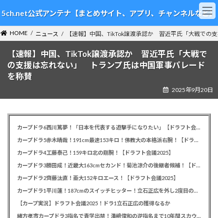
コ
ナ
5ch.net公式アンテナ【まとめサイト、アプリ、チャンネルなど】
ン
ビ
テ
ゲ
HOME
ン
ー
ニュース
【速報】中国、TikTok譲渡承認か 習近平氏「大戦で
ツ
シ
【速報】中国、TikTok譲渡承認か 習近平氏「大戦で
へ
ョ
ス
ン
の支援は忘れない」 トランプ氏は中国軍事パレード
キ
に
を称賛
ッ
移
2025年9月20日
プ
動
カープドラ6西川篤夢！「日本を代表する遊撃手になりたい」【ドラフト会議2025】
カープドラ5赤木晴哉！191cm最速153キロ！佛教大の本格派右腕！【ドラフト会議2025】
カープドラ4工藤泰己！159キロ北の剛腕！【ドラフト会議2025】
カープドラ3勝田成！近畿大163cmセカンド！菊池涼介の後継者候補！【ドラフト会議2025】
カープドラ2齊藤汰直！亜大152キロエース！【ドラフト会議2025】
カープドラ1平川蓮！187cmのスイッチヒッター！立石正広を外し2度目の重複も新井監督がクジを引き当てる！【ドラフト会議2025】
【カープ実況】ドラフト会議2025！ドラ1立石正広の獲得なるか
緒方孝市カープドラ3指名で青学出禁！澤﨑俊和の逆指名まで10年間スカウト出禁