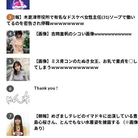
【悲報】木更津市役所で有名なドスケベ女性主任(31)ソープで働い
てるのを密告され停職ｗｗｗｗｗｗｗｗ
【画像】吉岡里帆のシコい画像wwwwwwwwwww
【画像】ミス青コンのたぬき女王、お乳で童貞を○し
てしまうｗｗｗｗｗｗｗｗｗｗｗ
Thank you !
【朗報】めざましテレビのイマドキに出演している豊
島心桜さん、とんでもない水着姿を披露する （※画像
あり）