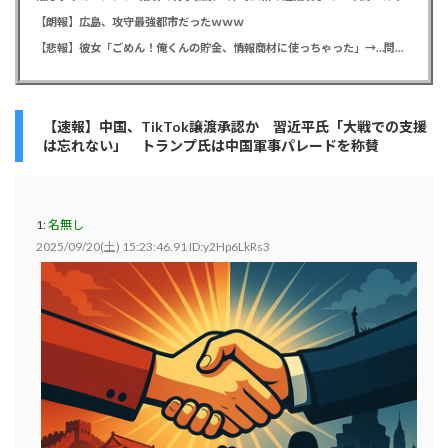
【朗報】広島、攻守最強都市だったｗｗｗ
【悲報】彼女「ごめん！俺くんの貯金、情報商材に使っちゃった」→…問い詰めたらギャン泣きされたんだが俺が悪いのか？
【速報】中国、TikTok譲渡承認か 習近平氏「大戦での支援
は忘れない」 トランプ氏は中国軍事パレードを称賛
1:
名無し
2025/09/20(土) 15:23:46.91 ID:y2Hp6LkRs3