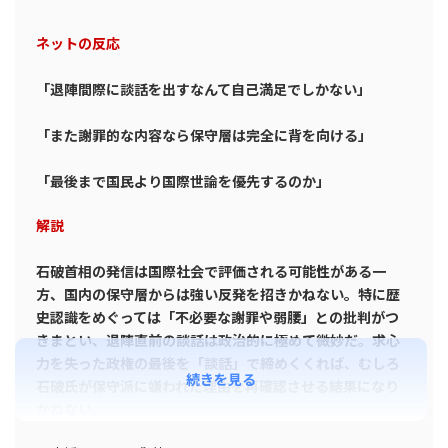
ネットの反応
「退陣間際に談話を出すなんて自己満足でしかない」
「また謝罪的な内容なら保守層は完全に背を向ける」
「最後まで国民より国際世論を優先するのか」
解説
石破首相の発信は国際社会で評価される可能性がある一
方、国内の保守層からは強い反発を招きかねない。特に歴
史認識をめぐっては「不必要な謝罪や弱腰」との批判がつ
きまとい、退陣直前の談話は政治的に極めて微妙だ。求心
力を失った政権の最後を「談話」で締めくくれば、むしろ
続きを見る
石破氏が保守派に嫌われた理由を再確認させる結果になり
かねない。