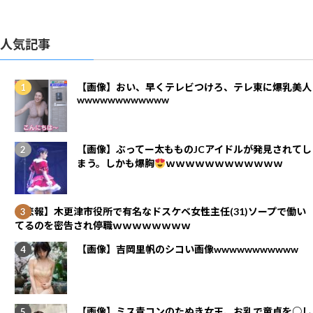
人気記事
【画像】おい、早くテレビつけろ、テレ東に爆乳美人
wwwwwwwwwwww
【画像】ぶってー太もものJCアイドルが発見されてし
まう。しかも爆胸
ｗｗｗｗｗｗｗｗｗｗｗｗ
【悲報】木更津市役所で有名なドスケベ女性主任(31)ソープで働い
てるのを密告され停職ｗｗｗｗｗｗｗｗ
【画像】吉岡里帆のシコい画像wwwwwwwwwww
【画像】ミス青コンのたぬき女王、お乳で童貞を○し