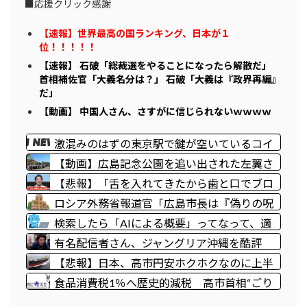
■応援クリック感謝
【速報】世界最高の国ランキング、日本が１
位！！！！！
【速報】 石破「総裁選をやることになったら解散だ」
首相補佐官「大義名分は？」 石破「大義は『政界再編』
だ」
【動画】 中国人さん、さすがに信じられないｗｗｗｗ
激混みのはずの東京駅で鍵が空いているコイ
ンロッカーが散見、「ラッキー」と思って中
【動画】広島記念公園を追い出された左翼さ
を確認してみると……
ん、流石にキモすぎて炎上
【悲報】「舌を入れてきたから歯と口でブロ
ック」元ジャンポケ斉藤の不同意性交公判
ロシア外務省報道官「広島市長は『偽りの呪
文』繰り返している」 平和宣言を非難
検索したら「AIによる概要」ってなって、適
当なこと書いてるよな
有名配信者さん、ジャングリア沖縄を酷評
「ほんとーにおもんない！カス！」→炎上→
【悲報】日本、高市円安ホクホクなのに上半
逆に配信でブチギレ反論！絶叫しながら熱弁
期の輸出額が台湾と韓国に抜かれる・・・
食品消費税1％へ歴史的減税 高市首相“ごり
「誰かが声を上げないといけない！」
押し”策に「独裁だ」自民党内で不満くすぶ