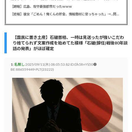
【朗報】広島、攻守最強都市だったｗｗｗ
【悲報】彼女「ごめん！俺くんの貯金、情報商材に使っちゃった」→…問い詰めたらギャン泣きされたんだが俺が悪いのか？
【国民に置き土産】石破首相、一時は見送ったが強いこだわ
り捨てられず文案作成を始めてた模様「石破(辞任)戦後80年談
話の発表」がほぼ確定
1:
名無し
2025/09/11(木) 08:05:53.82 ID:Dh5R+YS50●
BE:886559449-PLT(23222)