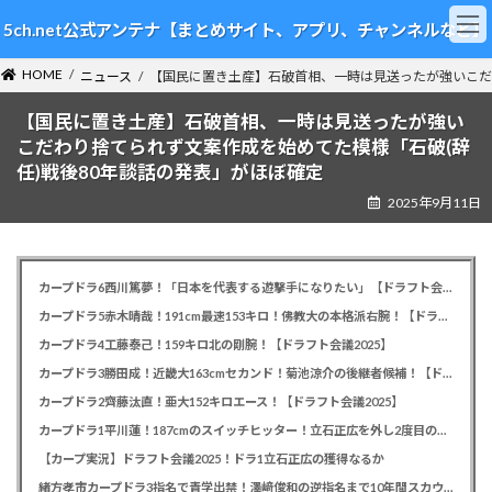
コ
ナ
5ch.net公式アンテナ【まとめサイト、アプリ、チャンネルなど】
ン
ビ
テ
ゲ
HOME
ン
ー
ニュース
【国民に置き土産】石破首相、一時は見送ったが強いこだ
ツ
シ
【国民に置き土産】石破首相、一時は見送ったが強い
へ
ョ
ス
ン
こだわり捨てられず文案作成を始めてた模様「石破(辞
キ
に
任)戦後80年談話の発表」がほぼ確定
ッ
移
2025年9月11日
プ
動
カープドラ6西川篤夢！「日本を代表する遊撃手になりたい」【ドラフト会議2025】
カープドラ5赤木晴哉！191cm最速153キロ！佛教大の本格派右腕！【ドラフト会議2025】
カープドラ4工藤泰己！159キロ北の剛腕！【ドラフト会議2025】
カープドラ3勝田成！近畿大163cmセカンド！菊池涼介の後継者候補！【ドラフト会議2025】
カープドラ2齊藤汰直！亜大152キロエース！【ドラフト会議2025】
カープドラ1平川蓮！187cmのスイッチヒッター！立石正広を外し2度目の重複も新井監督がクジを引き当てる！【ドラフト会議2025】
【カープ実況】ドラフト会議2025！ドラ1立石正広の獲得なるか
緒方孝市カープドラ3指名で青学出禁！澤﨑俊和の逆指名まで10年間スカウト出禁