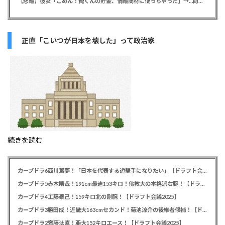
【悲報】彼女「ごめん！俺くんの貯金、情報商材に使っちゃった」→…問い詰めたらギャン泣きされたんだが俺が悪いのか？
正直「こいつが日本を壊した」って政治家
続きを読む
カープドラ6西川篤夢！「日本を代表する遊撃手になりたい」【ドラフト会議2025】
カープドラ5赤木晴哉！191cm最速153キロ！佛教大の本格派右腕！【ドラフト会議2025】
カープドラ4工藤泰己！159キロ北の剛腕！【ドラフト会議2025】
カープドラ3勝田成！近畿大163cmセカンド！菊池涼介の後継者候補！【ドラフト会議2025】
カープドラ2齊藤汰直！亜大152キロエース！【ドラフト会議2025】