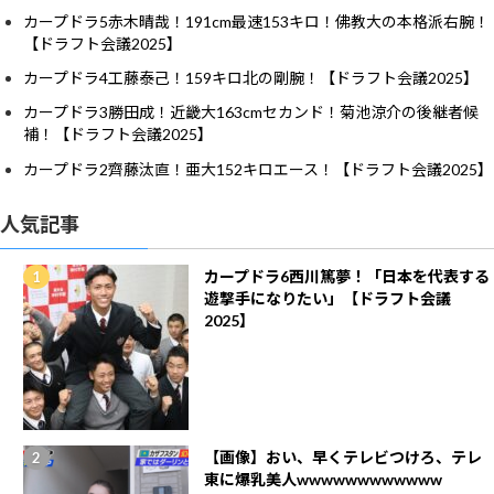
カープドラ5赤木晴哉！191cm最速153キロ！佛教大の本格派右腕！
【ドラフト会議2025】
カープドラ4工藤泰己！159キロ北の剛腕！【ドラフト会議2025】
カープドラ3勝田成！近畿大163cmセカンド！菊池涼介の後継者候
補！【ドラフト会議2025】
カープドラ2齊藤汰直！亜大152キロエース！【ドラフト会議2025】
人気記事
カープドラ6西川篤夢！「日本を代表する
遊撃手になりたい」【ドラフト会議
2025】
【画像】おい、早くテレビつけろ、テレ
東に爆乳美人wwwwwwwwwwww