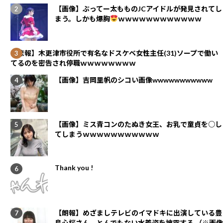
【画像】ぶってー太もものJCアイドルが発見されてし
まう。しかも爆胸
ｗｗｗｗｗｗｗｗｗｗｗｗ
【悲報】木更津市役所で有名なドスケベ女性主任(31)ソープで働い
てるのを密告され停職ｗｗｗｗｗｗｗｗ
【画像】吉岡里帆のシコい画像wwwwwwwwwww
【画像】ミス青コンのたぬき女王、お乳で童貞を○し
てしまうｗｗｗｗｗｗｗｗｗｗｗ
Thank you !
【朗報】めざましテレビのイマドキに出演している豊
島心桜さん、とんでもない水着姿を披露する （※画像