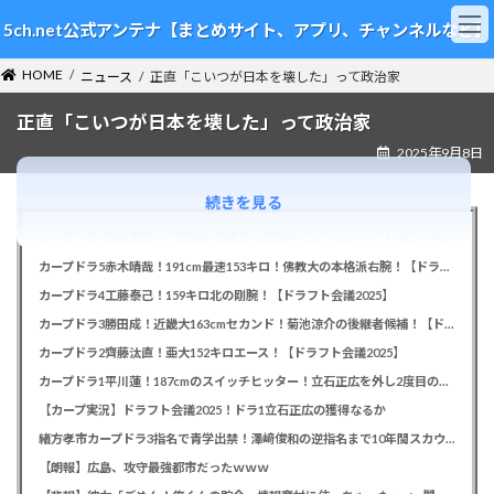
コ
ナ
5ch.net公式アンテナ【まとめサイト、アプリ、チャンネルなど】
ン
ビ
テ
ゲ
HOME
ン
ー
ニュース
正直「こいつが日本を壊した」って政治家
ツ
シ
正直「こいつが日本を壊した」って政治家
へ
ョ
ス
ン
2025年9月8日
キ
に
ッ
移
続きを見る
プ
動
カープドラ6西川篤夢！「日本を代表する遊撃手になりたい」【ドラフト会議2025】
カープドラ5赤木晴哉！191cm最速153キロ！佛教大の本格派右腕！【ドラフト会議2025】
カープドラ4工藤泰己！159キロ北の剛腕！【ドラフト会議2025】
カープドラ3勝田成！近畿大163cmセカンド！菊池涼介の後継者候補！【ドラフト会議2025】
カープドラ2齊藤汰直！亜大152キロエース！【ドラフト会議2025】
カープドラ1平川蓮！187cmのスイッチヒッター！立石正広を外し2度目の重複も新井監督がクジを引き当てる！【ドラフト会議2025】
【カープ実況】ドラフト会議2025！ドラ1立石正広の獲得なるか
緒方孝市カープドラ3指名で青学出禁！澤﨑俊和の逆指名まで10年間スカウト出禁
【朗報】広島、攻守最強都市だったｗｗｗ