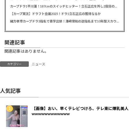
カープドラ1平川蓮！187cmのスイッチヒッター！立石正広を外し2度目の重複も新井監督がクジを引き当てる！【ドラフト会議2025】
【カープ実況】ドラフト会議2025！ドラ1立石正広の獲得なるか
緒方孝市カープドラ3指名で青学出禁！澤﨑俊和の逆指名まで10年間スカウト出禁
関連記事
関連記事はありません。
ニュース
カテゴリー
人気記事
【画像】おい、早くテレビつけろ、テレ東に爆乳美人
wwwwwwwwwwww