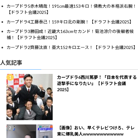
カープドラ5赤木晴哉！191cm最速153キロ！佛教大の本格派右腕！
【ドラフト会議2025】
カープドラ4工藤泰己！159キロ北の剛腕！【ドラフト会議2025】
カープドラ3勝田成！近畿大163cmセカンド！菊池涼介の後継者候
補！【ドラフト会議2025】
カープドラ2齊藤汰直！亜大152キロエース！【ドラフト会議2025】
人気記事
カープドラ6西川篤夢！「日本を代表する
遊撃手になりたい」【ドラフト会議
2025】
【画像】おい、早くテレビつけろ、テレ
東に爆乳美人wwwwwwwwwwww