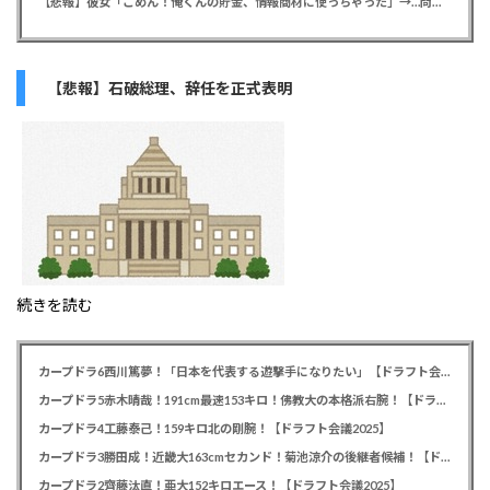
【悲報】彼女「ごめん！俺くんの貯金、情報商材に使っちゃった」→…問い詰めたらギャン泣きされたんだが俺が悪いのか？
【悲報】石破総理、辞任を正式表明
続きを読む
カープドラ6西川篤夢！「日本を代表する遊撃手になりたい」【ドラフト会議2025】
カープドラ5赤木晴哉！191cm最速153キロ！佛教大の本格派右腕！【ドラフト会議2025】
カープドラ4工藤泰己！159キロ北の剛腕！【ドラフト会議2025】
カープドラ3勝田成！近畿大163cmセカンド！菊池涼介の後継者候補！【ドラフト会議2025】
カープドラ2齊藤汰直！亜大152キロエース！【ドラフト会議2025】