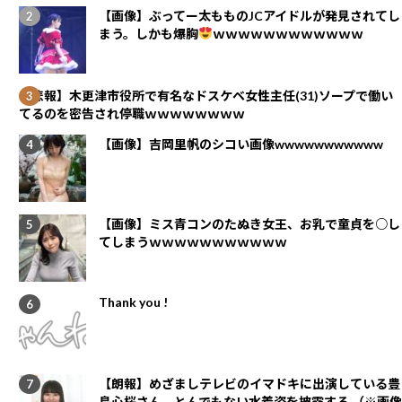
【画像】ぶってー太もものJCアイドルが発見されてし
まう。しかも爆胸
ｗｗｗｗｗｗｗｗｗｗｗｗ
【悲報】木更津市役所で有名なドスケベ女性主任(31)ソープで働い
てるのを密告され停職ｗｗｗｗｗｗｗｗ
【画像】吉岡里帆のシコい画像wwwwwwwwwww
【画像】ミス青コンのたぬき女王、お乳で童貞を○し
てしまうｗｗｗｗｗｗｗｗｗｗｗ
Thank you !
【朗報】めざましテレビのイマドキに出演している豊
島心桜さん、とんでもない水着姿を披露する （※画像