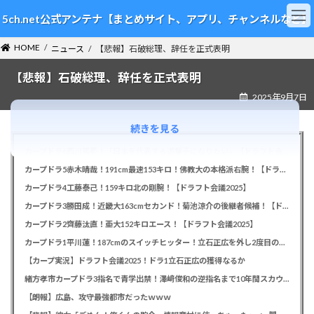
コ
ナ
5ch.net公式アンテナ【まとめサイト、アプリ、チャンネルなど】
ン
ビ
テ
ゲ
HOME
ン
ー
ニュース
【悲報】石破総理、辞任を正式表明
ツ
シ
【悲報】石破総理、辞任を正式表明
へ
ョ
ス
ン
2025年9月7日
キ
に
ッ
移
続きを見る
プ
動
カープドラ6西川篤夢！「日本を代表する遊撃手になりたい」【ドラフト会議2025】
カープドラ5赤木晴哉！191cm最速153キロ！佛教大の本格派右腕！【ドラフト会議2025】
カープドラ4工藤泰己！159キロ北の剛腕！【ドラフト会議2025】
カープドラ3勝田成！近畿大163cmセカンド！菊池涼介の後継者候補！【ドラフト会議2025】
カープドラ2齊藤汰直！亜大152キロエース！【ドラフト会議2025】
カープドラ1平川蓮！187cmのスイッチヒッター！立石正広を外し2度目の重複も新井監督がクジを引き当てる！【ドラフト会議2025】
【カープ実況】ドラフト会議2025！ドラ1立石正広の獲得なるか
緒方孝市カープドラ3指名で青学出禁！澤﨑俊和の逆指名まで10年間スカウト出禁
【朗報】広島、攻守最強都市だったｗｗｗ