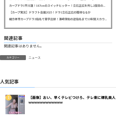
カープドラ1平川蓮！187cmのスイッチヒッター！立石正広を外し2度目の重複も新井監督がクジを引き当てる！【ドラフト会議2025】
【カープ実況】ドラフト会議2025！ドラ1立石正広の獲得なるか
緒方孝市カープドラ3指名で青学出禁！澤﨑俊和の逆指名まで10年間スカウト出禁
関連記事
関連記事はありません。
ニュース
カテゴリー
人気記事
【画像】おい、早くテレビつけろ、テレ東に爆乳美人
wwwwwwwwwwww