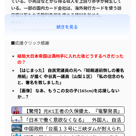
ている。小売店などから得る収入を上回り赤字が発生して
いる。一部の国内カード会社は、海外発行カードを使う訪
日客に新たな手数料負担を求める検討を始めた。
続きは↓
続きを見る
https://share.google/orNfMfZCq84cZhiAg
■応援クリック感謝
結局大日本帝国は満州手に入れた後どうするべきだった
の？
【はじまった】 自民党議員の元へ『総裁選前倒しの署名
用紙』が届く 中谷真一議員（山梨１区）「私の信念のも
と、署名を致しました」
【画像】 なあ、もうこの女の子(165cm)を応援しない
か…？
【驚愕】元K1王者の久保優太、『電撃発表』
キタァアアアアアーーーーーー！！
「日本で働く意欲なくなる」 外国人、自活
できても新要件「届かない」…永住許可厳格
中国政府「台風１３号に三峡ダムが耐えられ
化で「日本離れ」か
ない！全開放流しろ！」⇒ 下流域の街が壊滅