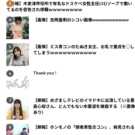
【悲報】木更津市役所で有名なドスケベ女性主任(31)ソープで働い
てるのを密告され停職ｗｗｗｗｗｗｗｗ
【画像】吉岡里帆のシコい画像wwwwwwwwwww
【画像】ミス青コンのたぬき女王、お乳で童貞を○し
てしまうｗｗｗｗｗｗｗｗｗｗｗ
Thank you !
【朗報】めざましテレビのイマドキに出演している豊
島心桜さん、とんでもない水着姿を披露する （※画像
あり）
【朗報】ホンモノの「弱者男性合コン」、発見される