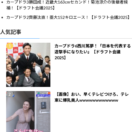
カープドラ3勝田成！近畿大163cmセカンド！菊池涼介の後継者候
補！【ドラフト会議2025】
カープドラ2齊藤汰直！亜大152キロエース！【ドラフト会議2025】
人気記事
カープドラ6西川篤夢！「日本を代表する
遊撃手になりたい」【ドラフト会議
2025】
【画像】おい、早くテレビつけろ、テレ
東に爆乳美人wwwwwwwwwwww