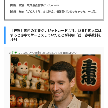
【朗報】広島、攻守最強都市だったｗｗｗ
【悲報】彼女「ごめん！俺くんの貯金、情報商材に使っちゃった」→…問い詰めたらギャン泣きされたんだが俺が悪いのか？
【速報】国内の主要クレジットカード会社、訪日外国人には
ずっと赤字でサービスしていたことが判明「訪日客手数料を
検討」
1:
名無し
2025/09/05(金) 08:02:15.96 ID:z1BmyP0r9