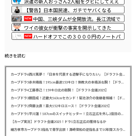
派遣の新人おっさん2人組をクビにしてええ
状態ｗｗｗｗｗ
んか？
【警告】日本国民達、ガチでヤバくなる
ぞ・・・・・・
中国、三峡ダムが全開放流。長江流域で
NEW
深刻な洪水被害
ワイの彼女が衝撃の事実を開示してきた
ハードオフでこの３０００円のノートパ
NEW
ソコン見つけたんだけどどうですか？
続きを読む
カープドラ6西川篤夢！「日本を代表する遊撃手になりたい」【ドラフト会議2025】
カープドラ5赤木晴哉！191cm最速153キロ！佛教大の本格派右腕！【ドラフト会議2025】
カープドラ4工藤泰己！159キロ北の剛腕！【ドラフト会議2025】
カープドラ3勝田成！近畿大163cmセカンド！菊池涼介の後継者候補！【ドラフト会議2025】
カープドラ2齊藤汰直！亜大152キロエース！【ドラフト会議2025】
カープドラ1平川蓮！187cmのスイッチヒッター！立石正広を外し2度目の重複も新井監督がクジを引き当てる！【ドラフト会議2025】
【カープ実況】ドラフト会議2025！ドラ1立石正広の獲得なるか
緒方孝市カープドラ3指名で青学出禁！澤﨑俊和の逆指名まで10年間スカウト出禁