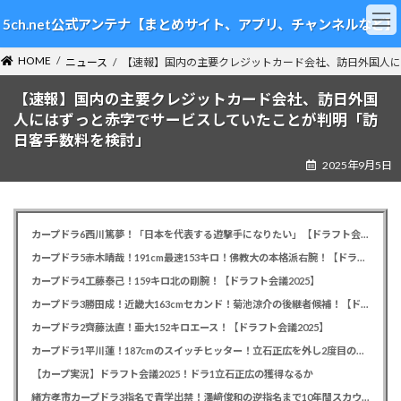
コ
ナ
5ch.net公式アンテナ【まとめサイト、アプリ、チャンネルなど】
ン
ビ
テ
ゲ
HOME
ン
ー
ニュース
【速報】国内の主要クレジットカード会社、訪日外国人に
ツ
シ
【速報】国内の主要クレジットカード会社、訪日外国
へ
ョ
ス
ン
人にはずっと赤字でサービスしていたことが判明「訪
キ
に
日客手数料を検討」
ッ
移
2025年9月5日
プ
動
カープドラ6西川篤夢！「日本を代表する遊撃手になりたい」【ドラフト会議2025】
カープドラ5赤木晴哉！191cm最速153キロ！佛教大の本格派右腕！【ドラフト会議2025】
カープドラ4工藤泰己！159キロ北の剛腕！【ドラフト会議2025】
カープドラ3勝田成！近畿大163cmセカンド！菊池涼介の後継者候補！【ドラフト会議2025】
カープドラ2齊藤汰直！亜大152キロエース！【ドラフト会議2025】
カープドラ1平川蓮！187cmのスイッチヒッター！立石正広を外し2度目の重複も新井監督がクジを引き当てる！【ドラフト会議2025】
【カープ実況】ドラフト会議2025！ドラ1立石正広の獲得なるか
緒方孝市カープドラ3指名で青学出禁！澤﨑俊和の逆指名まで10年間スカウト出禁