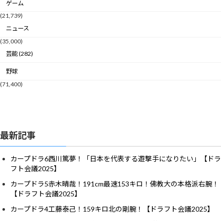
ゲーム
(21,739)
ニュース
(35,000)
芸能 (282)
野球
(71,400)
最新記事
カープドラ6西川篤夢！「日本を代表する遊撃手になりたい」【ドラ
フト会議2025】
カープドラ5赤木晴哉！191cm最速153キロ！佛教大の本格派右腕！
【ドラフト会議2025】
カープドラ4工藤泰己！159キロ北の剛腕！【ドラフト会議2025】