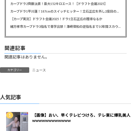
カープドラ2齊藤汰直！亜大152キロエース！【ドラフト会議2025】
カープドラ1平川蓮！187cmのスイッチヒッター！立石正広を外し2度目の重複も新井監督がクジを引き当てる！【ドラフト会議2025】
【カープ実況】ドラフト会議2025！ドラ1立石正広の獲得なるか
緒方孝市カープドラ3指名で青学出禁！澤﨑俊和の逆指名まで10年間スカウト出禁
関連記事
関連記事はありません。
ニュース
カテゴリー
人気記事
【画像】おい、早くテレビつけろ、テレ東に爆乳美人
wwwwwwwwwwww