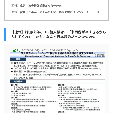
【朗報】広島、攻守最強都市だったｗｗｗ
【悲報】彼女「ごめん！俺くんの貯金、情報商材に使っちゃった」→…問い詰めたらギャン泣きされたんだが俺が悪いのか？
【速報】韓国政府のTPP加入検討、「米関税が辛すぎるから
入れてくれ」しかも、なんと日本頼みだったｗｗｗｗ
1:
名無し
2025/09/04(木) 02:45:09.46 ID:O6q4lqyD