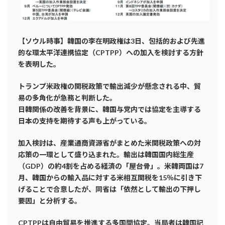
【ソウル時事】韓国の李在明政権は3日、包括的および先進
的な環太平洋連携協定（CPTPP）への加入を検討する方針
を表明した。
トランプ米政権の関税政策で輸出減少が懸念される中、貿
易の多角化が急務と判断した。
日韓関係の改善を背景に、韓国与党内では協定を主導する
日本の支持を期待する声も上がっている。
加入検討は、産業通商資源省がまとめた米関税政策への対
応策の一環として盛り込まれた。輸出は韓国国内総生産
（GDP）の約4割を
占める経済の「屋台骨」。米韓両国は7
月、韓国からの輸入品に対する米相互関税を15％に引き下
げることで合意したが、
同省は「依然として輸出の下押し
要因」と分析する。
CPTPPは自由貿易を推進する多国間協定。当局者は韓国記