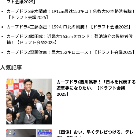
フト会議2025】
カープドラ5赤木晴哉！191cm最速153キロ！佛教大の本格派右腕！
【ドラフト会議2025】
カープドラ4工藤泰己！159キロ北の剛腕！【ドラフト会議2025】
カープドラ3勝田成！近畿大163cmセカンド！菊池涼介の後継者候
補！【ドラフト会議2025】
カープドラ2齊藤汰直！亜大152キロエース！【ドラフト会議2025】
人気記事
カープドラ6西川篤夢！「日本を代表する
遊撃手になりたい」【ドラフト会議
2025】
【画像】おい、早くテレビつけろ、テレ