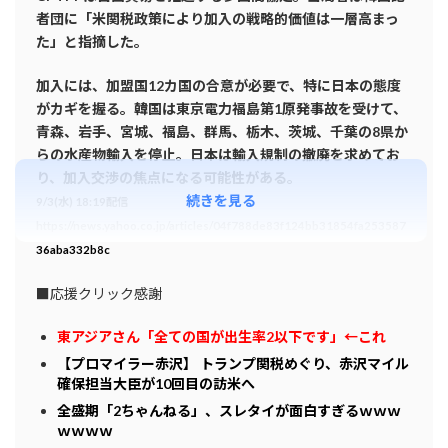
者団に「米関税政策により加入の戦略的価値は一層高まっ
た」と指摘した。
加入には、加盟国12カ国の合意が必要で、特に日本の態度
がカギを握る。韓国は東京電力福島第1原発事故を受けて、
青森、岩手、宮城、福島、群馬、栃木、茨城、千葉の8県か
らの水産物輸入を停止。
日本は輸入規制の撤廃を求めてお
り、加入交渉の焦点になる可能性がある。
続きを見る
9/3(水) 18:19配信
https://news.yahoo.co.jp/articles/04f788de83f124bb31854fa253587
36aba332b8c
■応援クリック感謝
東アジアさん「全ての国が出生率2以下です」←これ
【プロマイラー赤沢】 トランプ関税めぐり、赤沢マイル
確保担当大臣が10回目の訪米へ
全盛期「2ちゃんねる」、スレタイが面白すぎるｗｗｗ
ｗｗｗｗ