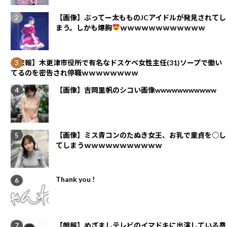
【画像】ぶってー太もものJCアイドルが発見されてし
まう。しかも爆胸
ｗｗｗｗｗｗｗｗｗｗｗｗ
【悲報】木更津市役所で有名なドスケベ女性主任(31)ソープで働い
てるのを密告され停職ｗｗｗｗｗｗｗｗ
【画像】吉岡里帆のシコい画像wwwwwwwwwww
【画像】ミス青コンのたぬき女王、お乳で童貞を○し
てしまうｗｗｗｗｗｗｗｗｗｗｗ
Thank you !
【朗報】めざましテレビのイマドキに出演している豊