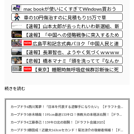
mac bookが使いにくすぎてWindows買おう
としたら高くてビビったwwwwww
車の10円傷治すのに見積もり15万で草
【速報】山本太郎が去ったれいわ新選組、新
たな党名は「いのちの党」 略称「いのち」
【速報】「中国への侵略戦争に突入するため
の戦争式典だ」 パヨクが広島の平和記念式典
広島平和記念式典パヨク「中国人民と連
NEW
に反対する理由が判明
帯して戦おー！悪政高市を打倒するぞー！」
【速報】長瀬智也、ようやく気づくｗｗｗｗ
ｗｗｗｗ
【悲報】橋本マナミ「頭を洗ってて『なんか
生ぬるいな』と思ったら、後ろで息子が…」
【東京】睡眠時無呼吸症候群診断後に死
NEW
亡事故＝運転の無職男（３４）、独断で治療
中断―危険運転致死罪適用も
続きを読む
カープドラ6西川篤夢！「日本を代表する遊撃手になりたい」【ドラフト会議2025】
カープドラ5赤木晴哉！191cm最速153キロ！佛教大の本格派右腕！【ドラフト会議2025】
カープドラ4工藤泰己！159キロ北の剛腕！【ドラフト会議2025】
カープドラ3勝田成！近畿大163cmセカンド！菊池涼介の後継者候補！【ドラフト会議2025】