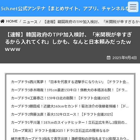
コ
ナ
5ch.net公式アンテナ【まとめサイト、アプリ、チャンネルなど】
ン
ビ
テ
ゲ
HOME
ン
ー
ニュース
【速報】韓国政府のTPP加入検討、「米関税が辛すぎる
ツ
シ
【速報】韓国政府のTPP加入検討、「米関税が辛すぎ
へ
ョ
ス
ン
るから入れてくれ」しかも、なんと日本頼みだったｗ
キ
に
ｗｗｗ
ッ
移
2025年9月4日
プ
動
カープドラ6西川篤夢！「日本を代表する遊撃手になりたい」【ドラフト会議2025】
カープドラ5赤木晴哉！191cm最速153キロ！佛教大の本格派右腕！【ドラフト会議2025】
カープドラ4工藤泰己！159キロ北の剛腕！【ドラフト会議2025】
カープドラ3勝田成！近畿大163cmセカンド！菊池涼介の後継者候補！【ドラフト会議2025】
カープドラ2齊藤汰直！亜大152キロエース！【ドラフト会議2025】
カープドラ1平川蓮！187cmのスイッチヒッター！立石正広を外し2度目の重複も新井監督がクジを引き当てる！【ドラフト会議2025】
【カープ実況】ドラフト会議2025！ドラ1立石正広の獲得なるか
緒方孝市カープドラ3指名で青学出禁！澤﨑俊和の逆指名まで10年間スカウト出禁