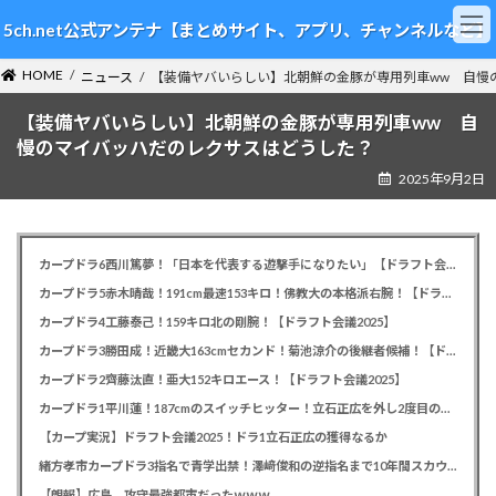
コ
ナ
5ch.net公式アンテナ【まとめサイト、アプリ、チャンネルなど】
ン
ビ
テ
ゲ
HOME
ン
ー
ニュース
【装備ヤバいらしい】北朝鮮の金豚が専用列車ww 自慢
ツ
シ
【装備ヤバいらしい】北朝鮮の金豚が専用列車ww 自
へ
ョ
ス
ン
慢のマイバッハだのレクサスはどうした？
キ
に
2025年9月2日
ッ
移
プ
動
カープドラ6西川篤夢！「日本を代表する遊撃手になりたい」【ドラフト会議2025】
カープドラ5赤木晴哉！191cm最速153キロ！佛教大の本格派右腕！【ドラフト会議2025】
カープドラ4工藤泰己！159キロ北の剛腕！【ドラフト会議2025】
カープドラ3勝田成！近畿大163cmセカンド！菊池涼介の後継者候補！【ドラフト会議2025】
カープドラ2齊藤汰直！亜大152キロエース！【ドラフト会議2025】
カープドラ1平川蓮！187cmのスイッチヒッター！立石正広を外し2度目の重複も新井監督がクジを引き当てる！【ドラフト会議2025】
【カープ実況】ドラフト会議2025！ドラ1立石正広の獲得なるか
緒方孝市カープドラ3指名で青学出禁！澤﨑俊和の逆指名まで10年間スカウト出禁
【朗報】広島、攻守最強都市だったｗｗｗ