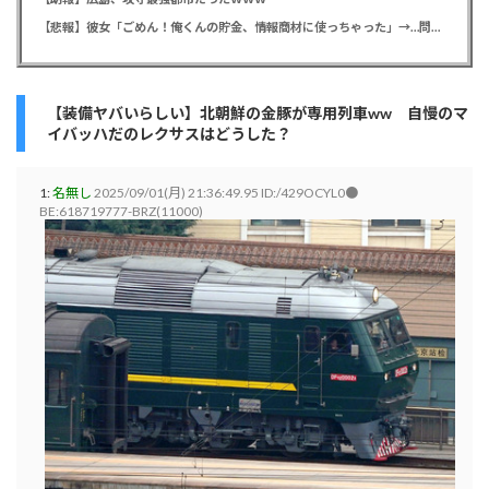
【悲報】彼女「ごめん！俺くんの貯金、情報商材に使っちゃった」→…問い詰めたらギャン泣きされたんだが俺が悪いのか？
【装備ヤバいらしい】北朝鮮の金豚が専用列車ww 自慢のマ
イバッハだのレクサスはどうした？
1:
名無し
2025/09/01(月) 21:36:49.95 ID:/429OCYL0●
BE:618719777-BRZ(11000)