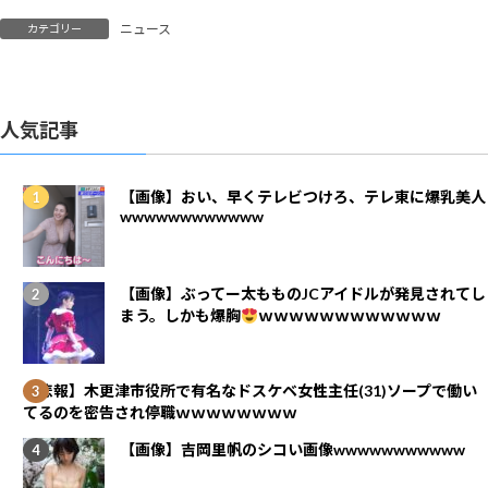
ニュース
カテゴリー
人気記事
【画像】おい、早くテレビつけろ、テレ東に爆乳美人
wwwwwwwwwwww
【画像】ぶってー太もものJCアイドルが発見されてし
まう。しかも爆胸
ｗｗｗｗｗｗｗｗｗｗｗｗ
【悲報】木更津市役所で有名なドスケベ女性主任(31)ソープで働い
てるのを密告され停職ｗｗｗｗｗｗｗｗ
【画像】吉岡里帆のシコい画像wwwwwwwwwww