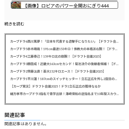
開始、今月から抽選販売に本人認証、公式大
背中を刺される
【画像】ロピアのパワー全開おにぎり444
会にも「効果バツグン」
円 魅力的すぎて草ｗｗｗｗｗｗｗ
続きを読む
カープドラ6西川篤夢！「日本を代表する遊撃手になりたい」【ドラフト会議2025】
カープドラ5赤木晴哉！191cm最速153キロ！佛教大の本格派右腕！【ドラフト会議2025】
カープドラ4工藤泰己！159キロ北の剛腕！【ドラフト会議2025】
カープドラ3勝田成！近畿大163cmセカンド！菊池涼介の後継者候補！【ドラフト会議2025】
カープドラ2齊藤汰直！亜大152キロエース！【ドラフト会議2025】
カープドラ1平川蓮！187cmのスイッチヒッター！立石正広を外し2度目の重複も新井監督がクジを引き当てる！【ドラフト会議2025】
【カープ実況】ドラフト会議2025！ドラ1立石正広の獲得なるか
緒方孝市カープドラ3指名で青学出禁！澤﨑俊和の逆指名まで10年間スカウト出禁
関連記事
関連記事はありません。