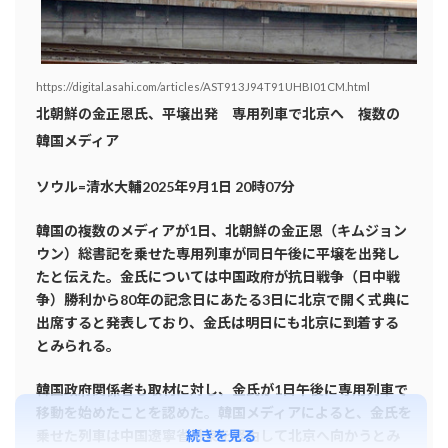
https://digital.asahi.com/articles/AST913J94T91UHBI01CM.html
北朝鮮の金正恩氏、平壌出発 専用列車で北京へ 複数の
韓国メディア
ソウル=清水大輔2025年9月1日 20時07分
韓国の複数のメディアが1日、北朝鮮の金正恩（キムジョン
ウン）総書記を乗せた専用列車が同日午後に平壌を出発し
たと伝えた。金氏については中国政府が抗日戦争（日中戦
争）勝利から80年の記念日にあたる3日に北京で開く式典に
出席すると発表しており、金氏は明日にも北京に到着する
とみられる。
韓国政府関係者も取材に対し、金氏が1日午後に専用列車で
移動を始めたことを認めた。韓国メディアによると、金氏を
続きを見る
乗せた列車は中国遼寧省丹東を経由して北京へ向かうとみ