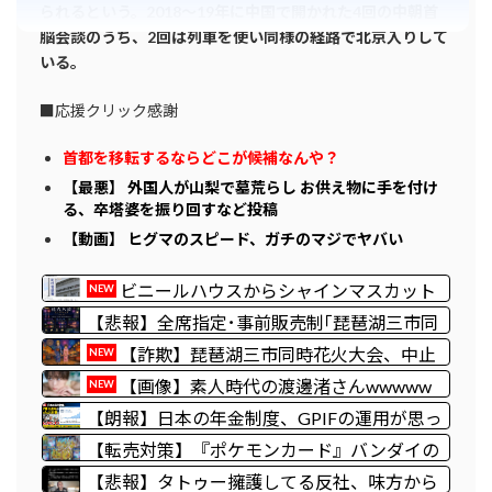
られるという。2018～19年に中国で開かれた4回の中朝首
脳会談のうち、2回は列車を使い同様の経路で北京入りして
いる。
■応援クリック感謝
首都を移転するならどこが候補なんや？
【最悪】 外国人が山梨で墓荒らし お供え物に手を付け
る、卒塔婆を振り回すなど投稿
【動画】 ヒグマのスピード、ガチのマジでヤバい
ビニールハウスからシャインマスカット
NEW
約200房を盗んだ無職の男逮捕 岡山
【悲報】全席指定･事前販売制｢琵琶湖三市同
時花火大会｣が中止を発表 詐欺の可能性も 長
【詐欺】琵琶湖三市同時花火大会、中止
NEW
浜市･彦根市･高島市は関与否定 彦根市消防本
を発表…チケット代や出店料の返金について
【画像】素人時代の渡邊渚さんwwwww
NEW
部も｢7日時点で受理していない｣
は明言せず
wwwwwww 【Pickup08082949】
【朗報】日本の年金制度、GPIFの運用が思っ
たより好調なおかげでなんとかなりそう
【転売対策】『ポケモンカード』バンダイの
カードゲームも転売対策にマイナンバー導入
【悲報】タトゥー擁護してる反社、味方から