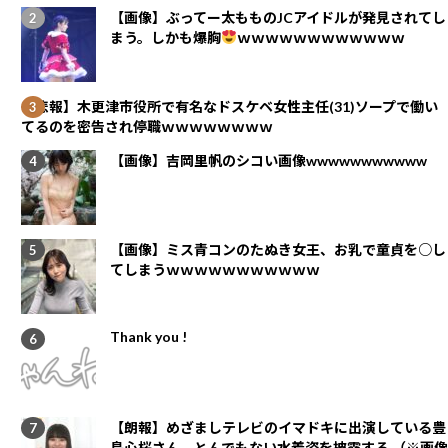
【画像】ぶってー太もものJCアイドルが発見されてし
まう。しかも爆胸
ｗｗｗｗｗｗｗｗｗｗｗｗ
【悲報】木更津市役所で有名なドスケベ女性主任(31)ソープで働い
てるのを密告され停職ｗｗｗｗｗｗｗｗ
【画像】吉岡里帆のシコい画像wwwwwwwwwww
【画像】ミス青コンのたぬき女王、お乳で童貞を○し
てしまうｗｗｗｗｗｗｗｗｗｗｗ
Thank you !
【朗報】めざましテレビのイマドキに出演している豊
島心桜さん、とんでもない水着姿を披露する （※画像