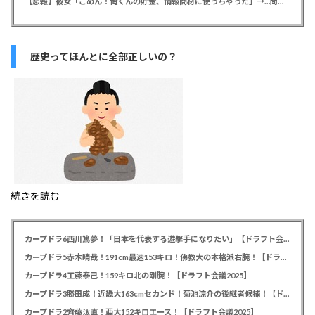
【悲報】彼女「ごめん！俺くんの貯金、情報商材に使っちゃった」→…問い詰めたらギャン泣きされたんだが俺が悪いのか？
歴史ってほんとに全部正しいの？
続きを読む
カープドラ6西川篤夢！「日本を代表する遊撃手になりたい」【ドラフト会議2025】
カープドラ5赤木晴哉！191cm最速153キロ！佛教大の本格派右腕！【ドラフト会議2025】
カープドラ4工藤泰己！159キロ北の剛腕！【ドラフト会議2025】
カープドラ3勝田成！近畿大163cmセカンド！菊池涼介の後継者候補！【ドラフト会議2025】
カープドラ2齊藤汰直！亜大152キロエース！【ドラフト会議2025】