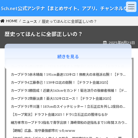
コ
ナ
5ch.net公式アンテナ【まとめサイト、アプリ、チャンネルなど】
ン
ビ
テ
ゲ
HOME
ン
ー
ニュース
歴史ってほんとに全部正しいの？
ツ
シ
歴史ってほんとに全部正しいの？
へ
ョ
ス
ン
2025年8月21日
キ
に
ッ
移
続きを見る
プ
動
カープドラ6西川篤夢！「日本を代表する遊撃手になりたい」【ドラフト会議2025】
カープドラ5赤木晴哉！191cm最速153キロ！佛教大の本格派右腕！【ドラフト会議2025】
カープドラ4工藤泰己！159キロ北の剛腕！【ドラフト会議2025】
カープドラ3勝田成！近畿大163cmセカンド！菊池涼介の後継者候補！【ドラフト会議2025】
カープドラ2齊藤汰直！亜大152キロエース！【ドラフト会議2025】
カープドラ1平川蓮！187cmのスイッチヒッター！立石正広を外し2度目の重複も新井監督がクジを引き当てる！【ドラフト会議2025】
【カープ実況】ドラフト会議2025！ドラ1立石正広の獲得なるか
緒方孝市カープドラ3指名で青学出禁！澤﨑俊和の逆指名まで10年間スカウト出禁
【朗報】広島、攻守最強都市だったｗｗｗ