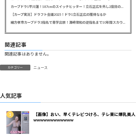
カープドラ1平川蓮！187cmのスイッチヒッター！立石正広を外し2度目の重複も新井監督がクジを引き当てる！【ドラフト会議2025】
【カープ実況】ドラフト会議2025！ドラ1立石正広の獲得なるか
緒方孝市カープドラ3指名で青学出禁！澤﨑俊和の逆指名まで10年間スカウト出禁
関連記事
関連記事はありません。
ニュース
カテゴリー
人気記事
【画像】おい、早くテレビつけろ、テレ東に爆乳美人
wwwwwwwwwwww