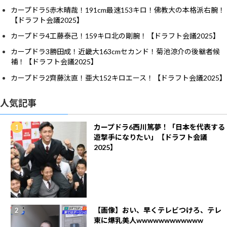
カープドラ5赤木晴哉！191cm最速153キロ！佛教大の本格派右腕！
【ドラフト会議2025】
カープドラ4工藤泰己！159キロ北の剛腕！【ドラフト会議2025】
カープドラ3勝田成！近畿大163cmセカンド！菊池涼介の後継者候
補！【ドラフト会議2025】
カープドラ2齊藤汰直！亜大152キロエース！【ドラフト会議2025】
人気記事
カープドラ6西川篤夢！「日本を代表する
遊撃手になりたい」【ドラフト会議
2025】
【画像】おい、早くテレビつけろ、テレ
東に爆乳美人wwwwwwwwwwww