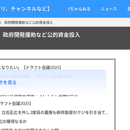
アプリ、チャンネルなど】
5ちゃんねる
ニュース
助 政府開発援助など公的資金投入
助 政府開発援助など公的資金投入
なりたい」【ドラフト会議2025】
教大の本格派右腕！【ドラフト会議2025】
きを見る
フト会議2025】
池涼介の後継者候補！【ドラフト会議2025】
ラフト会議2025】
カープドラ1平川蓮！187cmのスイッチヒッター！立石正広を外し2度目の重複も新井監督がクジを引き当てる！【ドラフト会議2025】
正広の獲得なるか