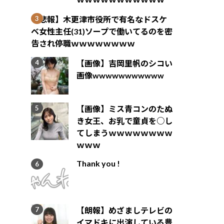
【悲報】木更津市役所で有名なドスケ
ベ女性主任(31)ソープで働いてるのを密
告され停職ｗｗｗｗｗｗｗｗ
【画像】吉岡里帆のシコい
画像wwwwwwwwwww
【画像】ミス青コンのたぬ
き女王、お乳で童貞を○し
てしまうｗｗｗｗｗｗｗｗ
ｗｗｗ
Thank you !
【朗報】めざましテレビの
イマドキに出演している豊