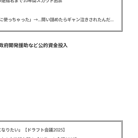
逆指名まで10年間スカウト出禁
【悲報】彼女「ごめん！俺くんの貯金、情報商材に使っちゃった」→…問い詰めたらギャン泣きされたんだが俺が悪いのか？
 政府開発援助など公的資金投入
なりたい」【ドラフト会議2025】