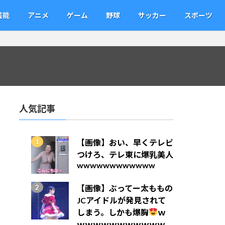
芸能
アニメ
ゲーム
野球
サッカー
スポーツ
人気記事
【画像】おい、早くテレビ
つけろ、テレ東に爆乳美人
wwwwwwwwwwww
【画像】ぶってー太ももの
JCアイドルが発見されて
しまう。しかも爆胸
ｗ
ｗｗｗｗｗｗｗｗｗｗｗ