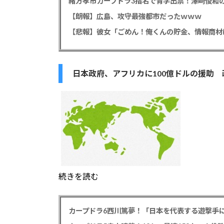
緒方孝市カープドラ3指名で青学出禁！澤﨑俊和の
【朗報】広島、攻守最強都市だったｗｗｗ
日本政府、アフリカに100億ドルの援助
続きを読む
カープドラ6西川篤夢！「日本を代表する遊撃手に