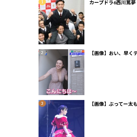
カープドラ6西川篤夢
【画像】おい、早くテ
【画像】ぶってー太も