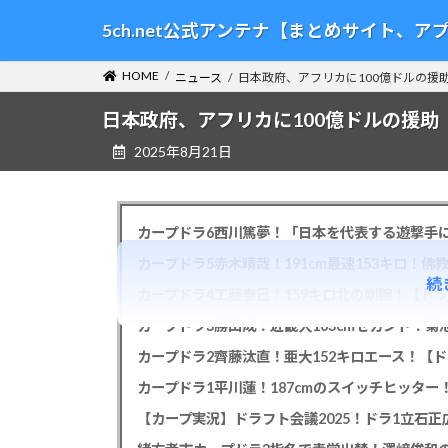
コ
ナ
5ch.net公式アンテナ【まとめサイト、
ン
ビ
テ
ゲ
HOME
ニュース
日本政府、アフリカに100億ドルの援
ン
ー
ツ
シ
日本政府、アフリカに100億ドルの援
へ
ョ
2025年8月21日
ス
ン
キ
に
ッ
移
プ
動
カープドラ6西川篤夢！「日本を代表する遊撃手に
カープドラ5赤木晴哉！191cm最速153キロ！佛
続
カープドラ4工藤泰己！159キロ北の剛腕！【ドラ
カープドラ3勝田成！近畿大163cmセカンド！菊
カープドラ2齊藤汰直！亜大152キロエース！【ド
【カープ実況】ドラフト会議2025！ドラ1立石