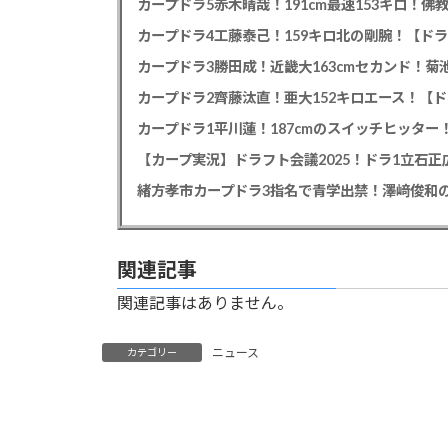
カープドラ5赤木晴哉！191cm最速153キロ！佛
カープドラ4工藤泰己！159キロ北の剛腕！【ドラ
カープドラ3勝田成！近畿大163cmセカンド！菊
カープドラ2齊藤汰直！亜大152キロエース！【ド
【カープ実況】ドラフト会議2025！ドラ1立石
緒方孝市カープドラ3指名で青学出禁！澤﨑俊和の
関連記事
関連記事はありません。
ニュース
カテゴリー