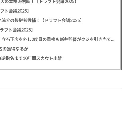
教大の本格派右腕！【ドラフト会議2025】
フト会議2025】
池涼介の後継者候補！【ドラフト会議2025】
ラフト会議2025】
カープドラ1平川蓮！187cmのスイッチヒッター！立石正広を外し2度目の重複も新井監督がクジを引き当てる！【ドラフト会議2025】
正広の獲得なるか
逆指名まで10年間スカウト出禁