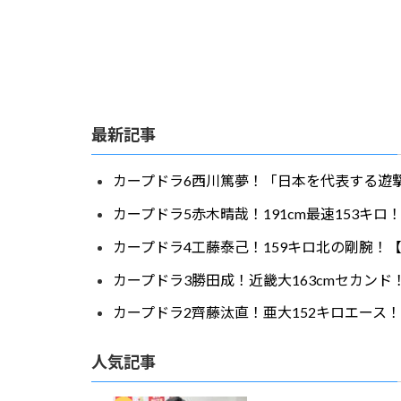
最新記事
カープドラ6西川篤夢！「日本を代表する遊撃
カープドラ5赤木晴哉！191cm最速153キ
カープドラ4工藤泰己！159キロ北の剛腕！【
カープドラ3勝田成！近畿大163cmセカンド
カープドラ2齊藤汰直！亜大152キロエース！
人気記事