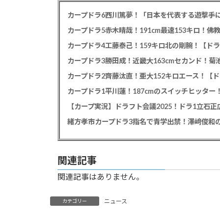
カープドラ6西川篤夢！「日本を代表する遊撃手に
カープドラ5赤木晴哉！191cm最速153キロ！佛
カープドラ4工藤泰己！159キロ北の剛腕！【ドラ
カープドラ3勝田成！近畿大163cmセカンド！菊
カープドラ2齊藤汰直！亜大152キロエース！【ド
【カープ実況】ドラフト会議2025！ドラ1立石
緒方孝市カープドラ3指名で青学出禁！澤﨑俊和の
関連記事
関連記事はありません。
ニュース
カテゴリー