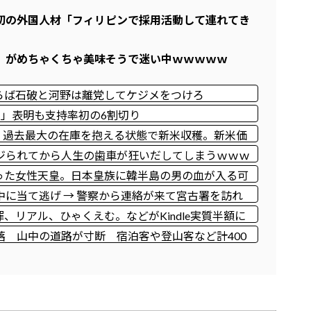
初の外国人材「フィリピンで採用活動して連れてき
」がめちゃくちゃ美味そうで迷い中ｗｗｗｗｗ
らば石破と河野は離党してケジメをつけろ
％」表明も支持率初の6割切り
。過去最大の在庫を抱える状態で新米収穫。新米価
ジられてから人生の歯車が狂いだしてしまうｗｗｗ
った女性天皇。日本皇族に韓半島の男の血が入る可
に当て逃げ → 警察から連絡が来て宮古署を訪れ
リアル、ひゃくえむ。などがKindle実質半額に
完結、新テニスの王子様などのスポーツ漫画が対
 山中の道路が寸断 宿泊客や登山客など計400
れたとの情報も