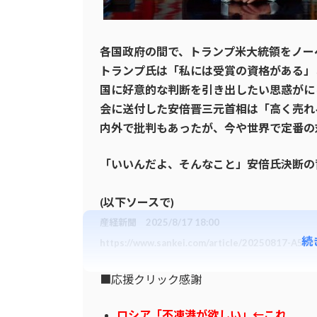
各国政府の間で、トランプ米大統領をノー
トランプ氏は「私には受賞の資格がある」
国に好意的な判断を引き出したい思惑がに
会に送付した安倍晋三元首相は「高く売れ
内外で批判もあったが、今や世界で定番の
「いいんだよ、そんなこと」安倍氏決断の
(以下ソースで)
産経新聞 2025/8/17 18:00
続
https://www.sankei.com/article/20250817-
■応援クリック感謝
ロシア「不凍港が欲しい」←これ