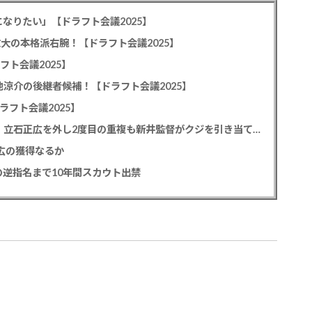
なりたい」【ドラフト会議2025】
教大の本格派右腕！【ドラフト会議2025】
フト会議2025】
池涼介の後継者候補！【ドラフト会議2025】
ラフト会議2025】
カープドラ1平川蓮！187cmのスイッチヒッター！立石正広を外し2度目の重複も新井監督がクジを引き当てる！【ドラフト会議2025】
正広の獲得なるか
逆指名まで10年間スカウト出禁