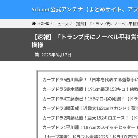
コ
ナ
5ch.net公式アンテナ【まとめサイト、
ン
ビ
テ
ゲ
HOME
ニュース
【速報】「トランプ氏にノーベル平和
ン
ー
ツ
シ
【速報】「トランプ氏にノーベル平和賞
へ
ョ
模様
ス
ン
2025年8月17日
キ
に
ッ
移
プ
動
カープドラ6西川篤夢！「日本を代表する遊撃手に
カープドラ5赤木晴哉！191cm最速153キロ！佛
カープドラ4工藤泰己！159キロ北の剛腕！【ドラ
カープドラ3勝田成！近畿大163cmセカンド！菊
カープドラ2齊藤汰直！亜大152キロエース！【ド
【カープ実況】ドラフト会議2025！ドラ1立石