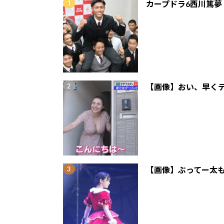
カープドラ6西川篤夢
【画像】おい、早くテ
【画像】ぶってー太も