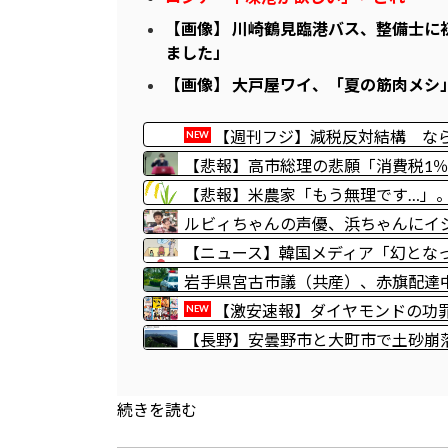
【画像】 川崎鶴見臨港バス、整備士に
ました」
【画像】 大戸屋ワイ、「夏の筋肉メシ
【週刊フジ】減税反対結構 な
NEW
【悲報】高市総理の悲願「消費税1
【悲報】米農家「もう無理です…」
格安すぎて赤字に
ルビィちゃんの声優、浜ちゃんにイ
ｗｗｗｗ
【ニュース】韓国メディア「幻とな
能性がゼロに・・・」
岩手県宮古市議（共産）、赤旗配達中
事情聴取
【激安速報】ダイヤモンドの功罪、
NEW
なるセール、本日8/9終了！ついに
【長野】安曇野市と大町市で土砂崩落
象！
人近くが孤立か 土石流で橋が流さ
続きを読む