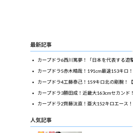
最新記事
カープドラ6西川篤夢！「日本を代表する遊撃
カープドラ5赤木晴哉！191cm最速153キ
カープドラ4工藤泰己！159キロ北の剛腕！【
カープドラ3勝田成！近畿大163cmセカンド
カープドラ2齊藤汰直！亜大152キロエース！
人気記事