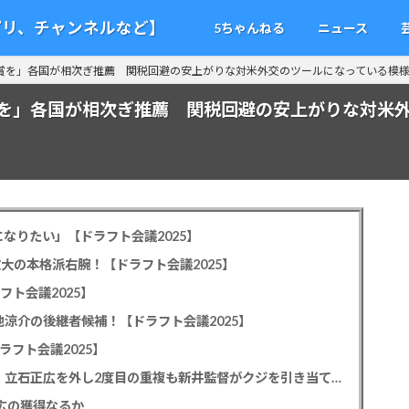
アプリ、チャンネルなど】
5ちゃんねる
ニュース
賞を」各国が相次ぎ推薦 関税回避の安上がりな対米外交のツールになっている模
を」各国が相次ぎ推薦 関税回避の安上がりな対米
なりたい」【ドラフト会議2025】
教大の本格派右腕！【ドラフト会議2025】
フト会議2025】
池涼介の後継者候補！【ドラフト会議2025】
ラフト会議2025】
カープドラ1平川蓮！187cmのスイッチヒッター！立石正広を外し2度目の重複も新井監督がクジを引き当てる！【ドラフト会議2025】
正広の獲得なるか