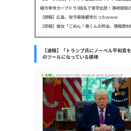
緒方孝市カープドラ3指名で青学出禁！澤﨑俊和の
【朗報】広島、攻守最強都市だったｗｗｗ
【速報】「トランプ氏にノーベル平和賞
のツールになっている模様
1:
名無し
2025/08/17(日) 19:08:03.40 ID:XabqPoTo9