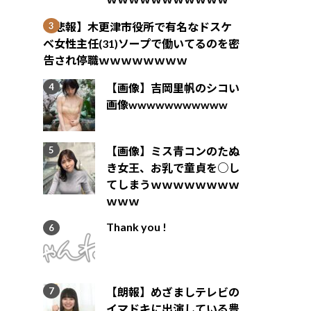
【悲報】木更津市役所で有名なドスケ
ベ女性主任(31)ソープで働いてるのを密
告され停職ｗｗｗｗｗｗｗｗ
【画像】吉岡里帆のシコい
画像wwwwwwwwwww
【画像】ミス青コンのたぬ
き女王、お乳で童貞を○し
てしまうｗｗｗｗｗｗｗｗ
ｗｗｗ
Thank you !
【朗報】めざましテレビの
イマドキに出演している豊