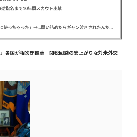
逆指名まで10年間スカウト出禁
【悲報】彼女「ごめん！俺くんの貯金、情報商材に使っちゃった」→…問い詰めたらギャン泣きされたんだが俺が悪いのか？
を」各国が相次ぎ推薦 関税回避の安上がりな対米外交