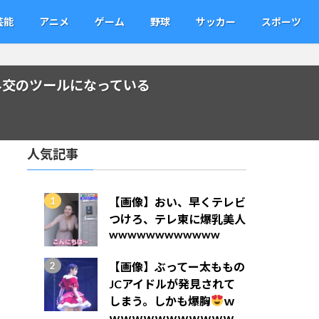
芸能
アニメ
ゲーム
野球
サッカー
スポーツ
様
外交のツールになっている
人気記事
【画像】おい、早くテレビ
つけろ、テレ東に爆乳美人
wwwwwwwwwwww
【画像】ぶってー太ももの
JCアイドルが発見されて
しまう。しかも爆胸
ｗ
ｗｗｗｗｗｗｗｗｗｗｗ