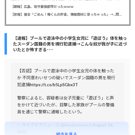
【朗報】広島、攻守最強都市だったｗｗｗ
【悲報】彼女「ごめん！俺くんの貯金、情報商材に使っちゃった」→…問い詰めたらギャン泣きされたんだが俺が悪いのか？
【速報】プールで遊泳中の小学生女児に「遊ぼう」体を触っ
たスーダン国籍の男を現行犯逮捕→こんな奴が我が子に近づ
いたとか怖すぎる･･･
【否認】プールで遊泳中の小学生女児の体を触った
か 不同意わいせつの疑いでスーダン国籍の男を現行
犯逮捕
https://t.co/b5LpSGbx3T
警察によると、容疑者は女子児童に「遊ぼう」と声
をかけて近づいたが、目撃した家族がプールの警備
員を通じて警察に通報したという。
— ライブドアニュース (@livedoornews)
August 16,
2025
続きを見る