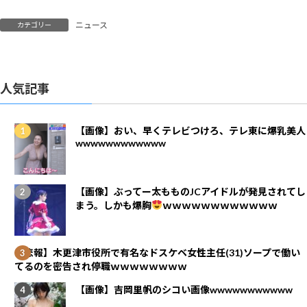
ニュース
カテゴリー
人気記事
【画像】おい、早くテレビつけろ、テレ東に爆乳美人
wwwwwwwwwwww
【画像】ぶってー太もものJCアイドルが発見されてし
まう。しかも爆胸
ｗｗｗｗｗｗｗｗｗｗｗｗ
【悲報】木更津市役所で有名なドスケベ女性主任(31)ソープで働い
てるのを密告され停職ｗｗｗｗｗｗｗｗ
【画像】吉岡里帆のシコい画像wwwwwwwwwww