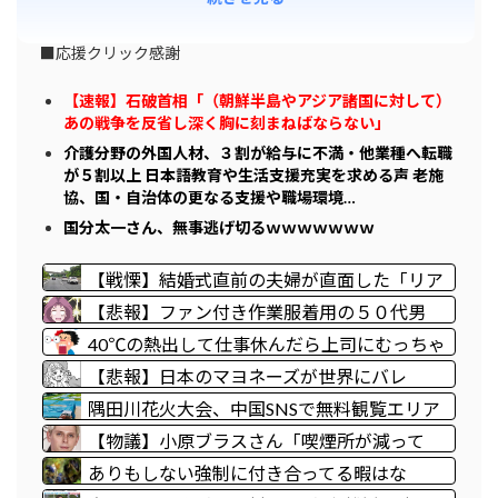
■応援クリック感謝
【速報】石破首相「（朝鮮半島やアジア諸国に対して）
あの戦争を反省し深く胸に刻まねばならない」
介護分野の外国人材、３割が給与に不満・他業種へ転職
が５割以上 日本語教育や生活支援充実を求める声 老施
協、国・自治体の更なる支援や職場環境…
国分太一さん、無事逃げ切るｗｗｗｗｗｗｗ
【戦慄】結婚式直前の夫婦が直面した「リア
ル死の恐怖」がヤバすぎる・・・・
【悲報】ファン付き作業服着用の５０代男
性、熱中症になる
40℃の熱出して仕事休んだら上司にむっちゃ
切れられた
【悲報】日本のマヨネーズが世界にバレ
る・・・
隅田川花火大会、中国SNSで無料観覧エリア
の場所取り転売（1席約3500円～）が横行
【物議】小原ブラスさん「喫煙所が減って
警告も無視警備員「ビニールシートは、人様
る？じゃあやめれば。タバコなんて家でだけ
ありもしない強制に付き合ってる暇はな
の所有物。警告以上のことはできない」
吸ってればいい」