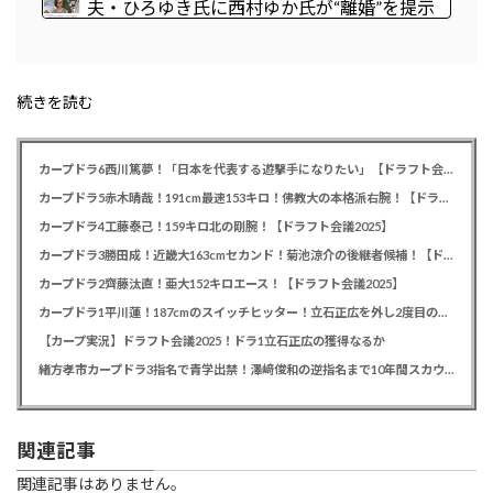
い 〜 【産経新聞主張】 佐渡金山 韓国は
夫・ひろゆき氏に西村ゆか氏が“離婚”を提示
反日を持ち込むな
新党の届け出を知らされず激怒「信頼関係が
保てず夫婦を続けるのは無理」
続きを読む
カープドラ6西川篤夢！「日本を代表する遊撃手になりたい」【ドラフト会議2025】
カープドラ5赤木晴哉！191cm最速153キロ！佛教大の本格派右腕！【ドラフト会議2025】
カープドラ4工藤泰己！159キロ北の剛腕！【ドラフト会議2025】
カープドラ3勝田成！近畿大163cmセカンド！菊池涼介の後継者候補！【ドラフト会議2025】
カープドラ2齊藤汰直！亜大152キロエース！【ドラフト会議2025】
カープドラ1平川蓮！187cmのスイッチヒッター！立石正広を外し2度目の重複も新井監督がクジを引き当てる！【ドラフト会議2025】
【カープ実況】ドラフト会議2025！ドラ1立石正広の獲得なるか
緒方孝市カープドラ3指名で青学出禁！澤﨑俊和の逆指名まで10年間スカウト出禁
関連記事
関連記事はありません。