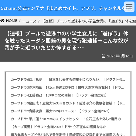
コ
ナ
5ch.net公式アンテナ【まとめサイト、アプリ、チャンネルなど】
ン
ビ
テ
ゲ
HOME
ン
ー
ニュース
【速報】プールで遊泳中の小学生女児に「遊ぼう」体を触
ツ
シ
【速報】プールで遊泳中の小学生女児に「遊ぼう」体
へ
ョ
ス
ン
を触ったスーダン国籍の男を現行犯逮捕→こんな奴が
キ
に
我が子に近づいたとか怖すぎる･･･
ッ
移
2025年8月16日
プ
動
カープドラ6西川篤夢！「日本を代表する遊撃手になりたい」【ドラフト会議2025】
カープドラ5赤木晴哉！191cm最速153キロ！佛教大の本格派右腕！【ドラフト会議2025】
カープドラ4工藤泰己！159キロ北の剛腕！【ドラフト会議2025】
カープドラ3勝田成！近畿大163cmセカンド！菊池涼介の後継者候補！【ドラフト会議2025】
カープドラ2齊藤汰直！亜大152キロエース！【ドラフト会議2025】
カープドラ1平川蓮！187cmのスイッチヒッター！立石正広を外し2度目の重複も新井監督がクジを引き当てる！【ドラフト会議2025】
【カープ実況】ドラフト会議2025！ドラ1立石正広の獲得なるか
緒方孝市カープドラ3指名で青学出禁！澤﨑俊和の逆指名まで10年間スカウト出禁