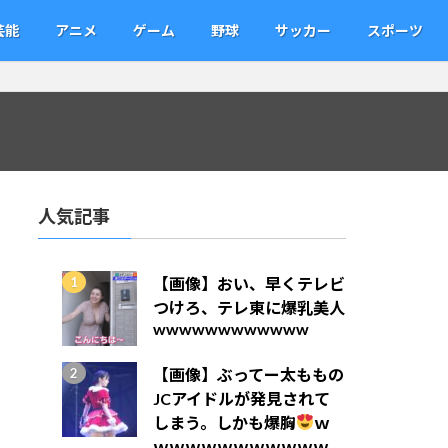
芸能
アニメ
ゲーム
野球
サッカー
スポーツ
人気記事
【画像】おい、早くテレビ
つけろ、テレ東に爆乳美人
wwwwwwwwwwww
【画像】ぶってー太ももの
JCアイドルが発見されて
しまう。しかも爆胸
ｗ
ｗｗｗｗｗｗｗｗｗｗｗ