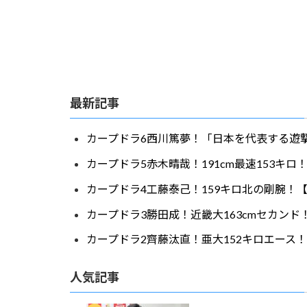
最新記事
カープドラ6西川篤夢！「日本を代表する遊撃
カープドラ5赤木晴哉！191cm最速153キ
カープドラ4工藤泰己！159キロ北の剛腕！【
カープドラ3勝田成！近畿大163cmセカンド
カープドラ2齊藤汰直！亜大152キロエース！
人気記事