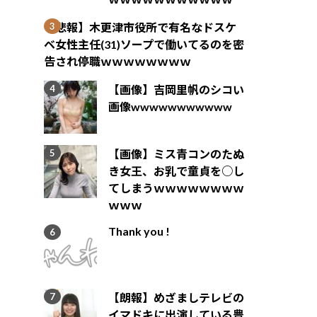
【悲報】木更津市役所で有名なドスケ
ベ女性主任(31)ソープで働いてるのを密
告され停職ｗｗｗｗｗｗｗｗ
【画像】吉岡里帆のシコい
画像wwwwwwwwwww
【画像】ミス青コンのたぬ
き女王、お乳で童貞を○し
てしまうｗｗｗｗｗｗｗｗ
ｗｗｗ
Thank you !
【朗報】めざましテレビの
イマドキに出演している豊