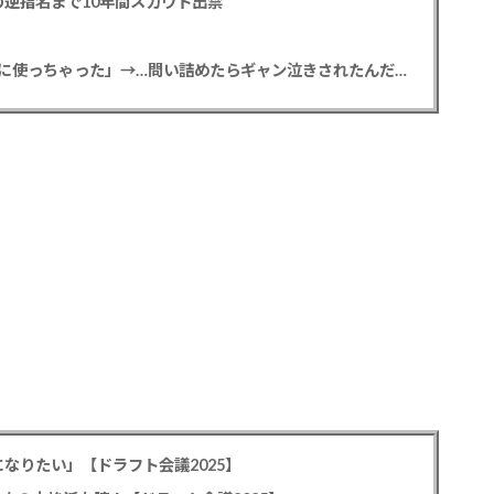
逆指名まで10年間スカウト出禁
【悲報】彼女「ごめん！俺くんの貯金、情報商材に使っちゃった」→…問い詰めたらギャン泣きされたんだが俺が悪いのか？
なりたい」【ドラフト会議2025】