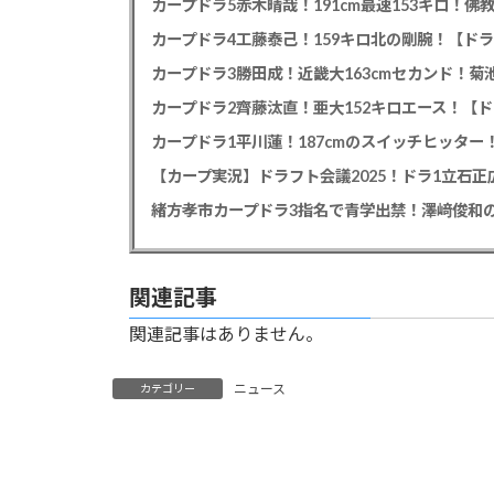
カープドラ5赤木晴哉！191cm最速153キロ！佛
カープドラ4工藤泰己！159キロ北の剛腕！【ドラ
カープドラ3勝田成！近畿大163cmセカンド！菊
カープドラ2齊藤汰直！亜大152キロエース！【ド
【カープ実況】ドラフト会議2025！ドラ1立石
緒方孝市カープドラ3指名で青学出禁！澤﨑俊和の
関連記事
関連記事はありません。
ニュース
カテゴリー