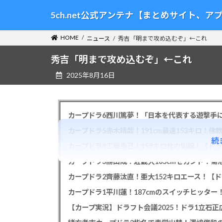
コ
ナ
5ch.net公式アンテナ【まとめサイト、
ン
ビ
テ
ゲ
HOME
ニュース
秀吉「明まで攻め込むぞ」←これ
ン
ー
ツ
シ
秀吉「明まで攻め込むぞ」←これ
へ
ョ
2025年8月16日
ス
ン
キ
に
ッ
移
プ
動
カープドラ6西川篤夢！「日本を代表する遊撃手に
カープドラ5赤木晴哉！191cm最速153キロ！佛
続
カープドラ4工藤泰己！159キロ北の剛腕！【ドラ
カープドラ3勝田成！近畿大163cmセカンド！菊
カープドラ2齊藤汰直！亜大152キロエース！【ド
【カープ実況】ドラフト会議2025！ドラ1立石