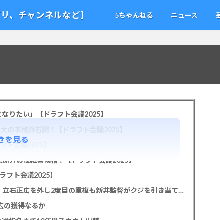
アプリ、チャンネルなど】
5ちゃんねる
ニュース
なりたい」【ドラフト会議2025】
教大の本格派右腕！【ドラフト会議2025】
きを見る
フト会議2025】
池涼介の後継者候補！【ドラフト会議2025】
ラフト会議2025】
カープドラ1平川蓮！187cmのスイッチヒッター！立石正広を外し2度目の重複も新井監督がクジを引き当てる！【ドラフト会議2025】
正広の獲得なるか