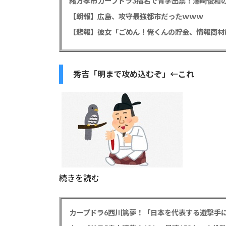
緒方孝市カープドラ3指名で青学出禁！澤﨑俊和の
【朗報】広島、攻守最強都市だったｗｗｗ
秀吉「明まで攻め込むぞ」←これ
続きを読む
カープドラ6西川篤夢！「日本を代表する遊撃手に