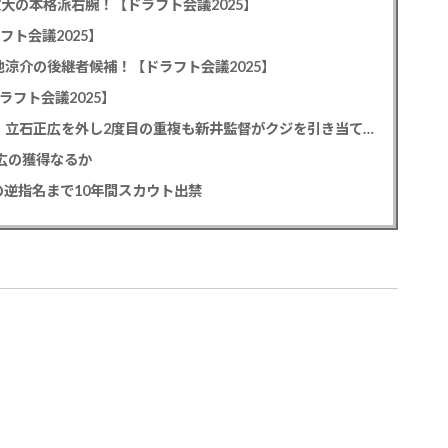
教大の本格派右腕！【ドラフト会議2025】
フト会議2025】
池涼介の後継者候補！【ドラフト会議2025】
ラフト会議2025】
カープドラ1平川蓮！187cmのスイッチヒッター！立石正広を外し2度目の重複も新井監督がクジを引き当てる！【ドラフト会議2025】
正広の獲得なるか
逆指名まで10年間スカウト出禁