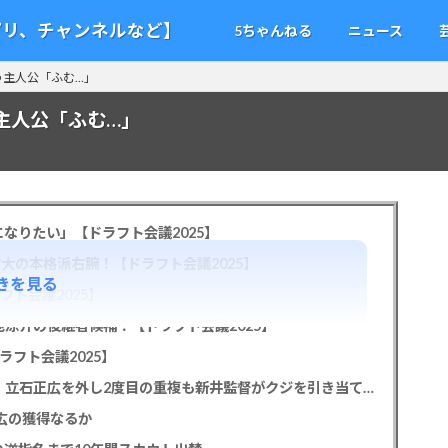
アプリ、チャンネルなど】
5ちゃんねる
ニュース
う主人公「ふむ…」
主人公「ふむ…」
なりたい」【ドラフト会議2025】
教大の本格派右腕！【ドラフト会議2025】
きを見る
フト会議2025】
池涼介の後継者候補！【ドラフト会議2025】
ラフト会議2025】
カープドラ1平川蓮！187cmのスイッチヒッター！立石正広を外し2度目の重複も新井監督がクジを引き当てる！【ドラフト会議2025】
正広の獲得なるか