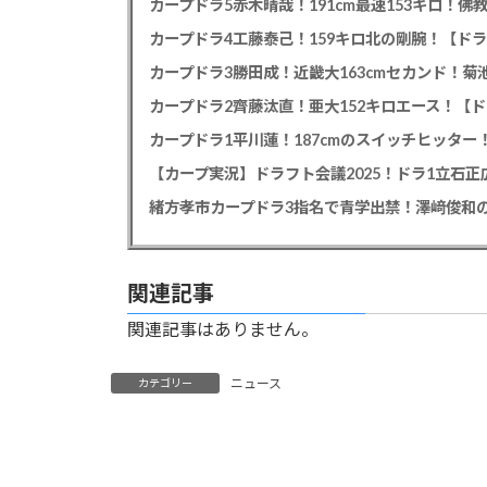
カープドラ5赤木晴哉！191cm最速153キロ！佛
カープドラ4工藤泰己！159キロ北の剛腕！【ドラ
カープドラ3勝田成！近畿大163cmセカンド！菊
カープドラ2齊藤汰直！亜大152キロエース！【ド
【カープ実況】ドラフト会議2025！ドラ1立石
緒方孝市カープドラ3指名で青学出禁！澤﨑俊和の
関連記事
関連記事はありません。
ニュース
カテゴリー