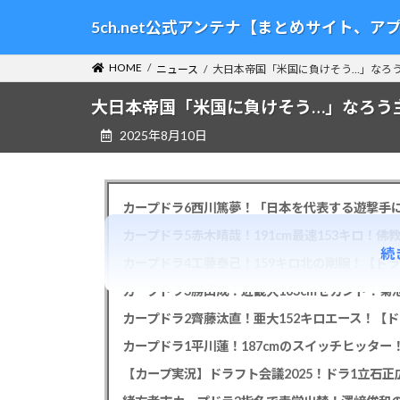
コ
ナ
5ch.net公式アンテナ【まとめサイト、
ン
ビ
テ
ゲ
HOME
ニュース
大日本帝国「米国に負けそう…」なろ
ン
ー
ツ
シ
大日本帝国「米国に負けそう…」なろう
へ
ョ
2025年8月10日
ス
ン
キ
に
ッ
移
プ
動
カープドラ6西川篤夢！「日本を代表する遊撃手に
カープドラ5赤木晴哉！191cm最速153キロ！佛
続
カープドラ4工藤泰己！159キロ北の剛腕！【ドラ
カープドラ3勝田成！近畿大163cmセカンド！菊
カープドラ2齊藤汰直！亜大152キロエース！【ド
【カープ実況】ドラフト会議2025！ドラ1立石