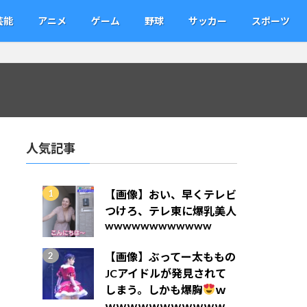
芸能
アニメ
ゲーム
野球
サッカー
スポーツ
人気記事
【画像】おい、早くテレビ
つけろ、テレ東に爆乳美人
wwwwwwwwwwww
【画像】ぶってー太ももの
JCアイドルが発見されて
しまう。しかも爆胸
ｗ
ｗｗｗｗｗｗｗｗｗｗｗ