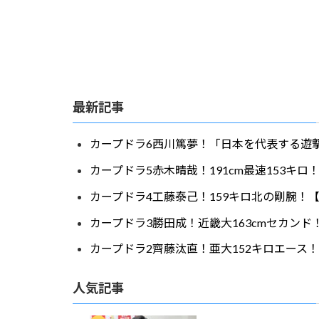
最新記事
カープドラ6西川篤夢！「日本を代表する遊撃
カープドラ5赤木晴哉！191cm最速153キ
カープドラ4工藤泰己！159キロ北の剛腕！【
カープドラ3勝田成！近畿大163cmセカンド
カープドラ2齊藤汰直！亜大152キロエース！
人気記事