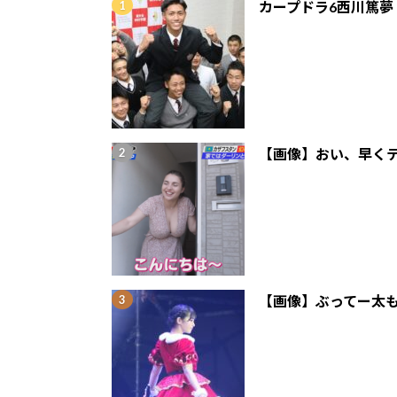
カープドラ6西川篤夢
【画像】おい、早くテ
【画像】ぶってー太も