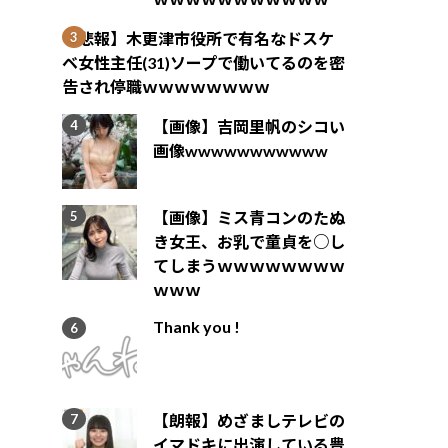
【悲報】木更津市役所で有名なドスケ
ベ女性主任(31)ソープで働いてるのを密
告され停職ｗｗｗｗｗｗｗｗ
【画像】吉岡里帆のシコい
画像wwwwwwwwwww
【画像】ミス青コンのたぬ
き女王、お乳で童貞を○し
てしまうｗｗｗｗｗｗｗｗ
ｗｗｗ
Thank you !
【朗報】めざましテレビの
イマドキに出演している豊