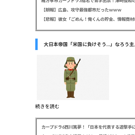
緒方孝市カープドラ3指名で青学出禁！澤﨑俊和の
【朗報】広島、攻守最強都市だったｗｗｗ
大日本帝国「米国に負けそう…」なろう主
続きを読む
カープドラ6西川篤夢！「日本を代表する遊撃手に