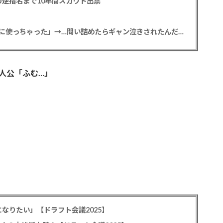
逆指名まで10年間スカウト出禁
【悲報】彼女「ごめん！俺くんの貯金、情報商材に使っちゃった」→…問い詰めたらギャン泣きされたんだが俺が悪いのか？
人公「ふむ…」
なりたい」【ドラフト会議2025】