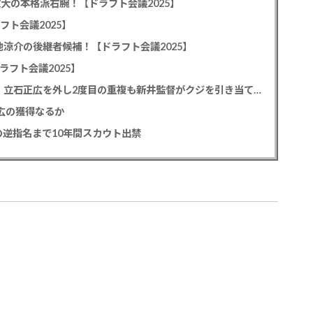
教大の本格派右腕！【ドラフト会議2025】
フト会議2025】
池涼介の後継者候補！【ドラフト会議2025】
ラフト会議2025】
カープドラ1平川蓮！187cmのスイッチヒッター！立石正広を外し2度目の重複も新井監督がクジを引き当てる！【ドラフト会議2025】
正広の獲得なるか
逆指名まで10年間スカウト出禁