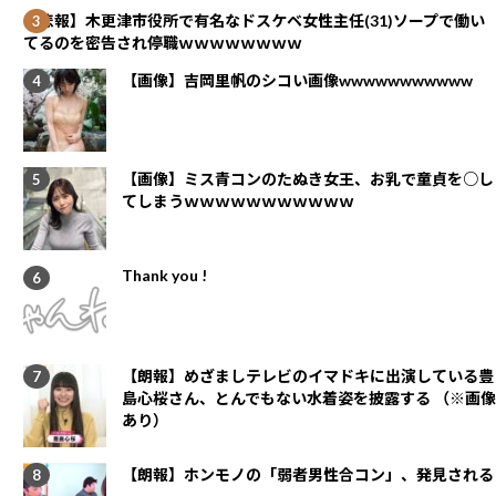
【悲報】木更津市役所で有名なドスケベ女性主任(31)ソープで働い
てるのを密告され停職ｗｗｗｗｗｗｗｗ
【画像】吉岡里帆のシコい画像wwwwwwwwwww
【画像】ミス青コンのたぬき女王、お乳で童貞を○し
てしまうｗｗｗｗｗｗｗｗｗｗｗ
Thank you !
【朗報】めざましテレビのイマドキに出演している豊
島心桜さん、とんでもない水着姿を披露する （※画像
あり）
【朗報】ホンモノの「弱者男性合コン」、発見される