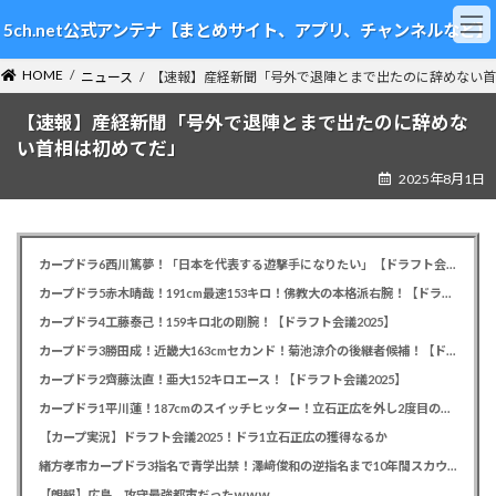
コ
ナ
5ch.net公式アンテナ【まとめサイト、アプリ、チャンネルなど】
ン
ビ
テ
ゲ
HOME
ン
ー
ニュース
【速報】産経新聞「号外で退陣とまで出たのに辞めない首
ツ
シ
【速報】産経新聞「号外で退陣とまで出たのに辞めな
へ
ョ
ス
ン
い首相は初めてだ」
キ
に
2025年8月1日
ッ
移
プ
動
カープドラ6西川篤夢！「日本を代表する遊撃手になりたい」【ドラフト会議2025】
カープドラ5赤木晴哉！191cm最速153キロ！佛教大の本格派右腕！【ドラフト会議2025】
カープドラ4工藤泰己！159キロ北の剛腕！【ドラフト会議2025】
カープドラ3勝田成！近畿大163cmセカンド！菊池涼介の後継者候補！【ドラフト会議2025】
カープドラ2齊藤汰直！亜大152キロエース！【ドラフト会議2025】
カープドラ1平川蓮！187cmのスイッチヒッター！立石正広を外し2度目の重複も新井監督がクジを引き当てる！【ドラフト会議2025】
【カープ実況】ドラフト会議2025！ドラ1立石正広の獲得なるか
緒方孝市カープドラ3指名で青学出禁！澤﨑俊和の逆指名まで10年間スカウト出禁
【朗報】広島、攻守最強都市だったｗｗｗ