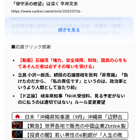
「保守派の絶望」は深く 平井文夫
https://www.sankei.com/article/20250726-
SBDZTBFGIJLCVAKXGEIUT46QHE/?outputType=theme_weekly-fuji
往生際の悪い首相というのは時々いるが、新聞の「退陣」
続きを見る
号外が配られた後も辞めると言わない首相は初めて見た
■応援クリック感謝
【動画】石破茂「権力、安全保障、財政、国民の心をも
てあそんだ者は必ずその報いを受ける」
立民 小沢一郎氏、続投の石破首相を批判「非常識」「負
けたのだから、『私の責任です』というのは、政治家と
いうより人間として当たり前」
【ド正論】 岐阜県知事「NHK受信料、見る予定がない
のに払うのは適切ではない」ルール変更要望
日本「沖縄県知事選（9月」沖縄県「辺野古
転覆事件」日教組「同志社批判！（社民系」
【緊急】世界各地で販売の中国企業Zbtlink製
日本「日教組と全教は対立状態（内ｹﾞﾊﾞ」特
ルーター20機種にバックドア、外部から完全
【投資の闇】若い男性の6割超が「人生の敗
別調査委員会「同志社に猛省促す」→