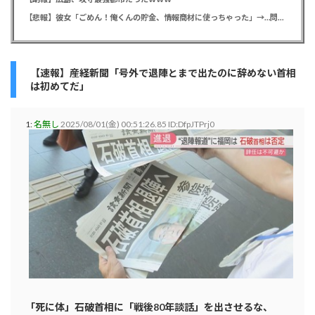
【悲報】彼女「ごめん！俺くんの貯金、情報商材に使っちゃった」→…問い詰めたらギャン泣きされたんだが俺が悪いのか？
【速報】産経新聞「号外で退陣とまで出たのに辞めない首相
は初めてだ」
1:
名無し
2025/08/01(金) 00:51:26.85 ID:DfpJTPrj0
「死に体」石破首相に「戦後80年談話」を出させるな、