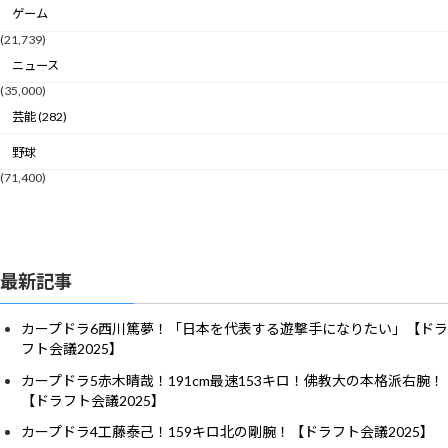
ゲーム
(21,739)
ニュース
(35,000)
芸能 (282)
野球
(71,400)
最新記事
カープドラ6西川篤夢！「日本を代表する遊撃手になりたい」【ドラ
フト会議2025】
カープドラ5赤木晴哉！191cm最速153キロ！佛教大の本格派右腕！
【ドラフト会議2025】
カープドラ4工藤泰己！159キロ北の剛腕！【ドラフト会議2025】