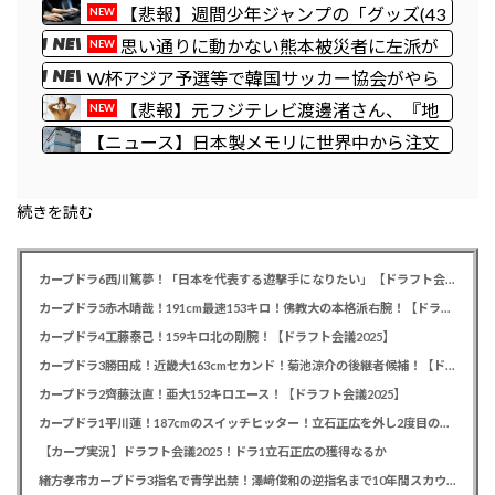
制御のおそれ
者」 株式投資が自信喪失の原因に
【悲報】週間少年ジャンプの「グッズ(43
NEW
億円分)」を注文し全てキャンセルした女逮
思い通りに動かない熊本被災者に左派が
NEW
捕ｗｗｗｗｗｗｗｗ
我慢ならなくなった模様、避難所で苦しむ被
W杯アジア予選等で韓国サッカー協会がやら
災者に対して……
かしまくりだと発覚、「いきなり共同開催に
【悲報】元フジテレビ渡邊渚さん、『地
NEW
なったしな」と日韓共催の件に言及する声
獄』に逆戻りしてしまう・・・・・
【ニュース】日本製メモリに世界中から注文
も……
殺到！！！ １兆５０００億円で工場増築へ
続きを読む
カープドラ6西川篤夢！「日本を代表する遊撃手になりたい」【ドラフト会議2025】
カープドラ5赤木晴哉！191cm最速153キロ！佛教大の本格派右腕！【ドラフト会議2025】
カープドラ4工藤泰己！159キロ北の剛腕！【ドラフト会議2025】
カープドラ3勝田成！近畿大163cmセカンド！菊池涼介の後継者候補！【ドラフト会議2025】
カープドラ2齊藤汰直！亜大152キロエース！【ドラフト会議2025】
カープドラ1平川蓮！187cmのスイッチヒッター！立石正広を外し2度目の重複も新井監督がクジを引き当てる！【ドラフト会議2025】
【カープ実況】ドラフト会議2025！ドラ1立石正広の獲得なるか
緒方孝市カープドラ3指名で青学出禁！澤﨑俊和の逆指名まで10年間スカウト出禁