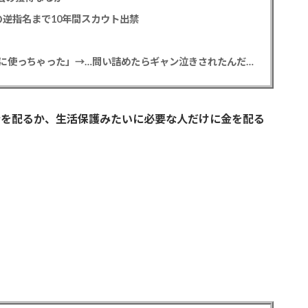
逆指名まで10年間スカウト出禁
【悲報】彼女「ごめん！俺くんの貯金、情報商材に使っちゃった」→…問い詰めたらギャン泣きされたんだが俺が悪いのか？
金を配るか、生活保護みたいに必要な人だけに金を配る