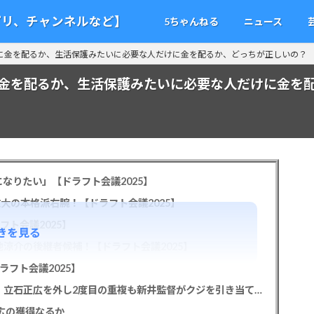
アプリ、チャンネルなど】
5ちゃんねる
ニュース
に金を配るか、生活保護みたいに必要な人だけに金を配るか、どっちが正しいの？
金を配るか、生活保護みたいに必要な人だけに金を
なりたい」【ドラフト会議2025】
教大の本格派右腕！【ドラフト会議2025】
フト会議2025】
きを見る
池涼介の後継者候補！【ドラフト会議2025】
ラフト会議2025】
カープドラ1平川蓮！187cmのスイッチヒッター！立石正広を外し2度目の重複も新井監督がクジを引き当てる！【ドラフト会議2025】
正広の獲得なるか