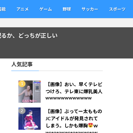
芸能
アニメ
ゲーム
野球
サッカー
スポーツ
配るか、どっちが正しい
人気記事
【画像】おい、早くテレビ
つけろ、テレ東に爆乳美人
wwwwwwwwwwww
【画像】ぶってー太ももの
JCアイドルが発見されて
しまう。しかも爆胸
ｗ
ｗｗｗｗｗｗｗｗｗｗｗ