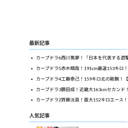
最新記事
カープドラ6西川篤夢！「日本を代表する遊撃
カープドラ5赤木晴哉！191cm最速153キ
カープドラ4工藤泰己！159キロ北の剛腕！【
カープドラ3勝田成！近畿大163cmセカンド
カープドラ2齊藤汰直！亜大152キロエース！
人気記事