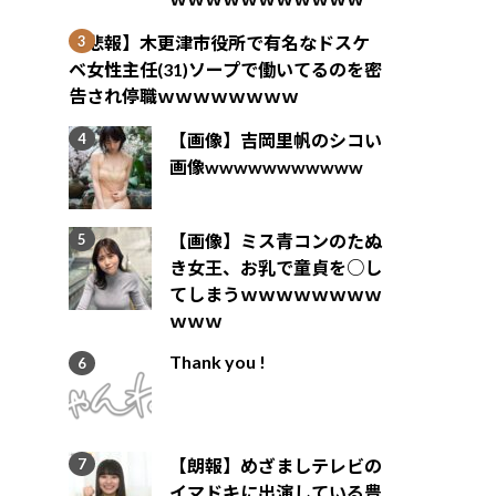
【悲報】木更津市役所で有名なドスケ
ベ女性主任(31)ソープで働いてるのを密
告され停職ｗｗｗｗｗｗｗｗ
【画像】吉岡里帆のシコい
画像wwwwwwwwwww
【画像】ミス青コンのたぬ
き女王、お乳で童貞を○し
てしまうｗｗｗｗｗｗｗｗ
ｗｗｗ
Thank you !
【朗報】めざましテレビの
イマドキに出演している豊