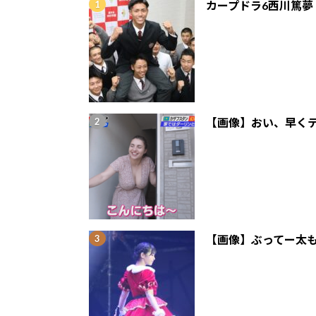
カープドラ6西川篤夢
【画像】おい、早くテ
【画像】ぶってー太も