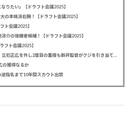
なりたい」【ドラフト会議2025】
教大の本格派右腕！【ドラフト会議2025】
フト会議2025】
池涼介の後継者候補！【ドラフト会議2025】
ラフト会議2025】
カープドラ1平川蓮！187cmのスイッチヒッター！立石正広を外し2度目の重複も新井監督がクジを引き当てる！【ドラフト会議2025】
正広の獲得なるか
逆指名まで10年間スカウト出禁