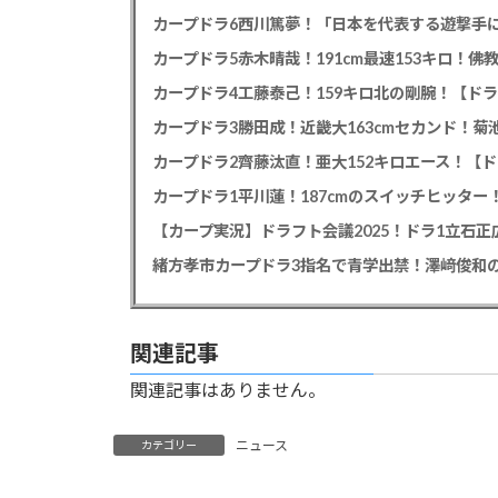
カープドラ6西川篤夢！「日本を代表する遊撃手に
カープドラ5赤木晴哉！191cm最速153キロ！佛
カープドラ4工藤泰己！159キロ北の剛腕！【ドラ
カープドラ3勝田成！近畿大163cmセカンド！菊
カープドラ2齊藤汰直！亜大152キロエース！【ド
【カープ実況】ドラフト会議2025！ドラ1立石
緒方孝市カープドラ3指名で青学出禁！澤﨑俊和の
関連記事
関連記事はありません。
ニュース
カテゴリー