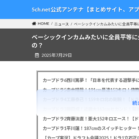
コ
ナ
5ch.net公式アンテナ【まとめサイト、
ン
ビ
テ
ゲ
HOME
ニュース
ベーシックインカムみたいに全員平等
ン
ー
ツ
シ
ベーシックインカムみたいに全員平等に
へ
ョ
の？
ス
ン
2025年7月29日
キ
に
ッ
移
プ
動
カープドラ6西川篤夢！「日本を代表する遊撃手に
カープドラ5赤木晴哉！191cm最速153キロ！佛
カープドラ4工藤泰己！159キロ北の剛腕！【ドラ
続
カープドラ3勝田成！近畿大163cmセカンド！菊
カープドラ2齊藤汰直！亜大152キロエース！【ド
【カープ実況】ドラフト会議2025！ドラ1立石