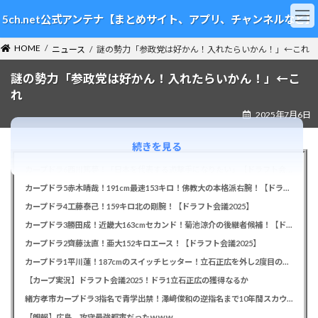
コ
ナ
5ch.net公式アンテナ【まとめサイト、アプリ、チャンネルなど】
ン
ビ
テ
ゲ
HOME
ン
ー
ニュース
謎の勢力「参政党は好かん！入れたらいかん！」←これ
ツ
シ
謎の勢力「参政党は好かん！入れたらいかん！」←こ
へ
ョ
ス
ン
れ
キ
に
2025年7月6日
ッ
移
プ
動
続きを見る
カープドラ6西川篤夢！「日本を代表する遊撃手になりたい」【ドラフト会議2025】
カープドラ5赤木晴哉！191cm最速153キロ！佛教大の本格派右腕！【ドラフト会議2025】
カープドラ4工藤泰己！159キロ北の剛腕！【ドラフト会議2025】
カープドラ3勝田成！近畿大163cmセカンド！菊池涼介の後継者候補！【ドラフト会議2025】
カープドラ2齊藤汰直！亜大152キロエース！【ドラフト会議2025】
カープドラ1平川蓮！187cmのスイッチヒッター！立石正広を外し2度目の重複も新井監督がクジを引き当てる！【ドラフト会議2025】
【カープ実況】ドラフト会議2025！ドラ1立石正広の獲得なるか
緒方孝市カープドラ3指名で青学出禁！澤﨑俊和の逆指名まで10年間スカウト出禁
【朗報】広島、攻守最強都市だったｗｗｗ