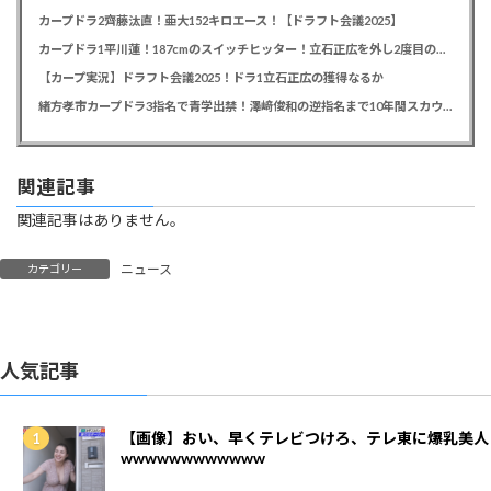
カープドラ2齊藤汰直！亜大152キロエース！【ドラフト会議2025】
カープドラ1平川蓮！187cmのスイッチヒッター！立石正広を外し2度目の重複も新井監督がクジを引き当てる！【ドラフト会議2025】
【カープ実況】ドラフト会議2025！ドラ1立石正広の獲得なるか
緒方孝市カープドラ3指名で青学出禁！澤﨑俊和の逆指名まで10年間スカウト出禁
関連記事
関連記事はありません。
ニュース
カテゴリー
人気記事
【画像】おい、早くテレビつけろ、テレ東に爆乳美人
wwwwwwwwwwww