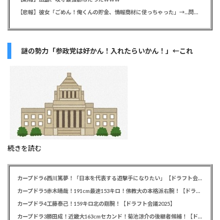
【悲報】彼女「ごめん！俺くんの貯金、情報商材に使っちゃった」→…問い詰めたらギャン泣きされたんだが俺が悪いのか？
謎の勢力「参政党は好かん！入れたらいかん！」←これ
続きを読む
カープドラ6西川篤夢！「日本を代表する遊撃手になりたい」【ドラフト会議2025】
カープドラ5赤木晴哉！191cm最速153キロ！佛教大の本格派右腕！【ドラフト会議2025】
カープドラ4工藤泰己！159キロ北の剛腕！【ドラフト会議2025】
カープドラ3勝田成！近畿大163cmセカンド！菊池涼介の後継者候補！【ドラフト会議2025】