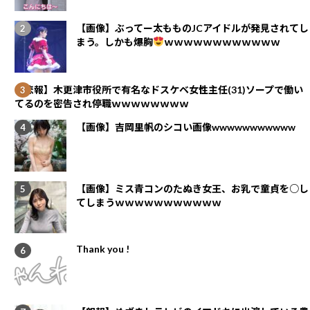
【画像】ぶってー太もものJCアイドルが発見されてし
まう。しかも爆胸
ｗｗｗｗｗｗｗｗｗｗｗｗ
【悲報】木更津市役所で有名なドスケベ女性主任(31)ソープで働い
てるのを密告され停職ｗｗｗｗｗｗｗｗ
【画像】吉岡里帆のシコい画像wwwwwwwwwww
【画像】ミス青コンのたぬき女王、お乳で童貞を○し
てしまうｗｗｗｗｗｗｗｗｗｗｗ
Thank you !