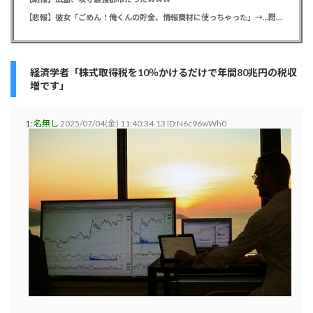
【悲報】彼女「ごめん！俺くんの貯金、情報商材に使っちゃった」→…問い詰めたらギャン泣きされたんだが俺が悪いのか？
経済学者「株式取得税を10％かけるだけで年間80兆円の税収
増です」
1:
名無し
2025/07/04(金) 11:40:34.13 ID:N6c96wWh0