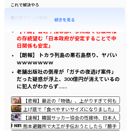
これで解決やろ
■応援クリック感謝
続きを見る
【中国】習近平指導部、参院選で石破政権
の存続望む「日本政府が安定することで中
日関係も安定」
【朗報】 トカラ列島の悪石島祭り、ヤバい
ｗｗｗｗｗｗｗ
老舗出版社の倒産が「ガチの夜逃げ案件」
だった疑惑が浮上、300億円が消えているの
に犯人がわからず……
【悲報】最近の「物価」、上がりすぎて何も
買えなくなるｗｗｗｗｗ
上げ底で「食べやすいサイズになりました」
→実質値上げでは！？ 物価上昇が続く中、
【速報】韓国サッカー協会の性接待、日本人
消費者が“コスト削減”を実感する場面 [8/9]
審判員４人も調査へ！！！
熊本避難所で大工が手伝おうとしたら「勝手