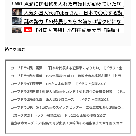
な事するな」と行政側に止められた！との証
点滴に排泄物を入れた看護師が勤めていた病
言、内容があまりに胡散臭すぎた結果……
院、新病棟を建てたばかりなのに近隣住民の
人気外国人YouTuberさん、日本で〇〇する動
総スカンを食らった結果……
画を投稿して終わる・・・
謎の勢力「AI発展したらお前らは皆クビにな
るわ」→未だかつてAIのせいで失業したG民
【外国人問題】小野田紀美大臣「議論す
NEW
が0人の理由
べき時だ」→SNS「まだ議論もしてなかった
んだ...」→小野田大臣「これが進歩状況で
続きを読む
す」めちゃくちゃ仕事していた！
カープドラ6西川篤夢！「日本を代表する遊撃手になりたい」【ドラフト会議2025】
カープドラ5赤木晴哉！191cm最速153キロ！佛教大の本格派右腕！【ドラフト会議2025】
カープドラ4工藤泰己！159キロ北の剛腕！【ドラフト会議2025】
カープドラ3勝田成！近畿大163cmセカンド！菊池涼介の後継者候補！【ドラフト会議2025】
カープドラ2齊藤汰直！亜大152キロエース！【ドラフト会議2025】
カープドラ1平川蓮！187cmのスイッチヒッター！立石正広を外し2度目の重複も新井監督がクジを引き当てる！【ドラフト会議2025】
【カープ実況】ドラフト会議2025！ドラ1立石正広の獲得なるか
緒方孝市カープドラ3指名で青学出禁！澤﨑俊和の逆指名まで10年間スカウト出禁