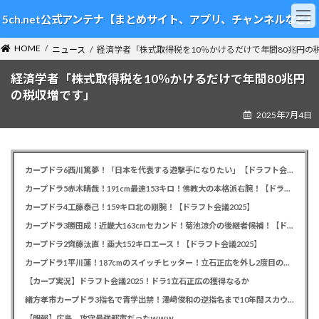
コ
ナ
5ch.net公式アンテナ【まとめサイト、アプリ、チャンネルなど】
ン
ビ
テ
ゲ
HOME
ン
ー
ニュース
経済学者「株式取得税を10％かけるだけで年間80兆円の
ツ
シ
経済学者「株式取得税を10％かけるだけで年間80兆円
へ
ョ
ス
ン
の税収増です」
キ
に
2025年7月4日
ッ
移
プ
動
カープドラ6西川篤夢！「日本を代表する遊撃手になりたい」【ドラフト会議2025】
カープドラ5赤木晴哉！191cm最速153キロ！佛教大の本格派右腕！【ドラフト会議2025】
カープドラ4工藤泰己！159キロ北の剛腕！【ドラフト会議2025】
カープドラ3勝田成！近畿大163cmセカンド！菊池涼介の後継者候補！【ドラフト会議2025】
カープドラ2齊藤汰直！亜大152キロエース！【ドラフト会議2025】
カープドラ1平川蓮！187cmのスイッチヒッター！立石正広を外し2度目の重複も新井監督がクジを引き当てる！【ドラフト会議2025】
【カープ実況】ドラフト会議2025！ドラ1立石正広の獲得なるか
緒方孝市カープドラ3指名で青学出禁！澤﨑俊和の逆指名まで10年間スカウト出禁
【朗報】広島、攻守最強都市だったｗｗｗ