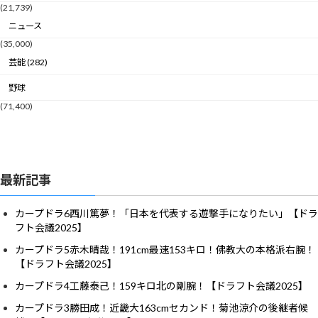
(21,739)
ニュース
(35,000)
芸能 (282)
野球
(71,400)
最新記事
カープドラ6西川篤夢！「日本を代表する遊撃手になりたい」【ドラ
フト会議2025】
カープドラ5赤木晴哉！191cm最速153キロ！佛教大の本格派右腕！
【ドラフト会議2025】
カープドラ4工藤泰己！159キロ北の剛腕！【ドラフト会議2025】
カープドラ3勝田成！近畿大163cmセカンド！菊池涼介の後継者候