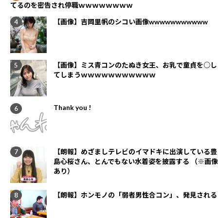
てるのを密告され停職ｗｗｗｗｗｗｗｗ
【画像】吉岡里帆のシコい画像wwwwwwwwwww
【画像】ミス青コンのたぬき女王、お乳で童貞を○し
てしまうｗｗｗｗｗｗｗｗｗｗｗ
Thank you !
【朗報】めざましテレビのイマドキに出演している豊
島心桜さん、とんでもない水着姿を披露する （※画像
あり）
【朗報】ホンモノの「弱者男性合コン」、発見される