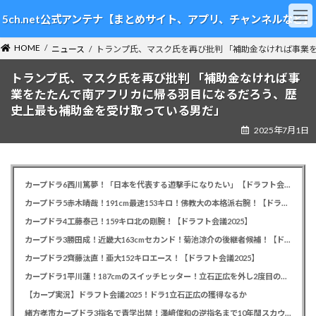
コ
ナ
5ch.net公式アンテナ【まとめサイト、アプリ、チャンネルなど】
ン
ビ
テ
ゲ
HOME
ン
ー
ニュース
トランプ氏、マスク氏を再び批判 「補助金なければ事業
ツ
シ
トランプ氏、マスク氏を再び批判 「補助金なければ事
へ
ョ
ス
ン
業をたたんで南アフリカに帰る羽目になるだろう、歴
キ
に
史上最も補助金を受け取っている男だ」
ッ
移
2025年7月1日
プ
動
カープドラ6西川篤夢！「日本を代表する遊撃手になりたい」【ドラフト会議2025】
カープドラ5赤木晴哉！191cm最速153キロ！佛教大の本格派右腕！【ドラフト会議2025】
カープドラ4工藤泰己！159キロ北の剛腕！【ドラフト会議2025】
カープドラ3勝田成！近畿大163cmセカンド！菊池涼介の後継者候補！【ドラフト会議2025】
カープドラ2齊藤汰直！亜大152キロエース！【ドラフト会議2025】
カープドラ1平川蓮！187cmのスイッチヒッター！立石正広を外し2度目の重複も新井監督がクジを引き当てる！【ドラフト会議2025】
【カープ実況】ドラフト会議2025！ドラ1立石正広の獲得なるか
緒方孝市カープドラ3指名で青学出禁！澤﨑俊和の逆指名まで10年間スカウト出禁