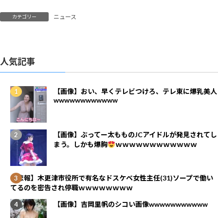
ニュース
カテゴリー
人気記事
【画像】おい、早くテレビつけろ、テレ東に爆乳美人
wwwwwwwwwwww
【画像】ぶってー太もものJCアイドルが発見されてし
まう。しかも爆胸
ｗｗｗｗｗｗｗｗｗｗｗｗ
【悲報】木更津市役所で有名なドスケベ女性主任(31)ソープで働い
てるのを密告され停職ｗｗｗｗｗｗｗｗ
【画像】吉岡里帆のシコい画像wwwwwwwwwww