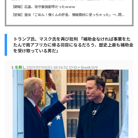
【朗報】広島、攻守最強都市だったｗｗｗ
【悲報】彼女「ごめん！俺くんの貯金、情報商材に使っちゃった」→…問い詰めたらギャン泣きされたんだが俺が悪いのか？
トランプ氏、マスク氏を再び批判 「補助金なければ事業をた
たんで南アフリカに帰る羽目になるだろう、歴史上最も補助金
を受け取っている男だ」
1:
名無し
2025/07/01(火) 18:56:52.15 ID:+1kw6k1V9