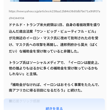
https://news.yahoo.co.jp/articles/e238aa12b84638d0db7b671a0fdf07a
d94344904
ドナルド・トランプ米大統領は1日、自身の看板政策を盛り
込んだ歳出法案「ワン・ビッグ・ビューティフル・ビル」
が元側近のイーロン・マスク氏に改めて批判されたのを受
け、マスク氏への攻撃を再開し、連邦例府から莫大（ばく
だい）な補助金を受け取っていると非難した。
トランプ氏はソーシャルメディアで、「イーロンは歴史上、
他の誰よりもはるかに多くの補助金を受け取っているかも
しれない」と主張。
「補助金がなければ、イーロンはおそらく事業をたたんで、
南アフリカに帰る羽目になるだろう」と続けた。
■応援クリック感謝
続きを見る