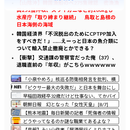
【山陰沖】韓国漁船のべ275隻確認 密漁漁
具251個押収、ズワイガニなど約200kgも
水産庁「取り締まり継続」 鳥取と島根の
日本海側の海域
韓国経済界「不況脱出のためにCPTPP加入
をすべきだ！」……えーっと日本の魚介類に
ついて輸入禁止撤廃とかできる？
【衝撃】 交通課の警察官だった俺（37）、
退職直前の『年収』がこちらｗｗｗｗｗｗ
「小泉やめろ」核巡る防衛相発言を批判、横
浜駅西口で市民ら #高市小泉麻生めちゃく
「ピクサー最大の失敗だ」と日本を舞台にし
ちゃじゃんニュースdeプロテスト
た某アメリカ産アニメが話題に、日本と韓国
早稲田政経卒32歳だけど仕事ない、てかバイ
の両方に失礼すぎるわ……
トすら落ちる日々
朝鮮日報 幻となった「女性天皇」 [8/7]
【熊本地震】毎日新聞の記者「死傷者の情報
を教えて！」 → 企業「個人情報は控えま
どうやってなるのか謎な職業てあるよな？
す！」 → 記「年代は？特定につながらない
【悲報】みい山作者「居酒屋行くよりホスト