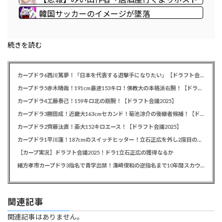
でしょ？教えてよ？教えてよ？」
初回の方が安くてチヤホヤされる」
韓国サッカーのイメージが墜落
続きを読む
カープドラ6西川篤夢！「日本を代表する遊撃手になりたい」【ドラフト会議2025】
カープドラ5赤木晴哉！191cm最速153キロ！佛教大の本格派右腕！【ドラフト会議2025】
カープドラ4工藤泰己！159キロ北の剛腕！【ドラフト会議2025】
カープドラ3勝田成！近畿大163cmセカンド！菊池涼介の後継者候補！【ドラフト会議2025】
カープドラ2齊藤汰直！亜大152キロエース！【ドラフト会議2025】
カープドラ1平川蓮！187cmのスイッチヒッター！立石正広を外し2度目の重複も新井監督がクジを引き当てる！【ドラフト会議2025】
【カープ実況】ドラフト会議2025！ドラ1立石正広の獲得なるか
緒方孝市カープドラ3指名で青学出禁！澤﨑俊和の逆指名まで10年間スカウト出禁
関連記事
関連記事はありません。